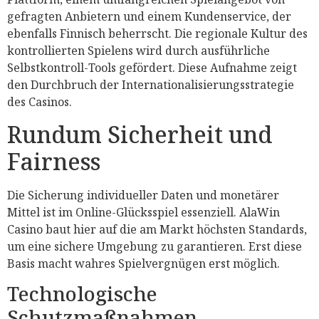
gefragten Anbietern und einem Kundenservice, der
ebenfalls Finnisch beherrscht. Die regionale Kultur des
kontrollierten Spielens wird durch ausführliche
Selbstkontroll-Tools gefördert. Diese Aufnahme zeigt
den Durchbruch der Internationalisierungsstrategie
des Casinos.
Rundum Sicherheit und
Fairness
Die Sicherung individueller Daten und monetärer
Mittel ist im Online-Glücksspiel essenziell. AlaWin
Casino baut hier auf die am Markt höchsten Standards,
um eine sichere Umgebung zu garantieren. Erst diese
Basis macht wahres Spielvergnügen erst möglich.
Technologische
Schutzmaßnahmen