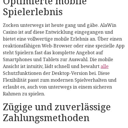
Optimierte mobile
Spielerlebnis
Zocken unterwegs ist heute gang und gäbe. AlaWin
Casino ist auf diese Entwicklung eingegangen und
bietet eine vollwertige mobile Erlebnis an. Über einen
reaktionsfähigen Web-Browser oder eine spezielle App
steht Spielern fast das komplette Angebot auf
Smartphones und Tablets zur Auswahl. Die mobile
Ansicht ist intuitiv, lädt schnell und bewahrt
alle
Schutzfunktionen der Desktop-Version bei. Diese
Flexibilität passt zum modernen Spielverhalten und
erlaubt es, auch von unterwegs in einem sicheren
Rahmen zu spielen.
Zügige und zuverlässige
Zahlungsmethoden