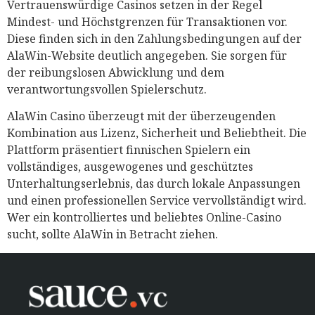
Vertrauenswürdige Casinos setzen in der Regel
Mindest- und Höchstgrenzen für Transaktionen vor.
Diese finden sich in den Zahlungsbedingungen auf der
AlaWin-Website deutlich angegeben. Sie sorgen für
der reibungslosen Abwicklung und dem
verantwortungsvollen Spielerschutz.
AlaWin Casino überzeugt mit der überzeugenden
Kombination aus Lizenz, Sicherheit und Beliebtheit. Die
Plattform präsentiert finnischen Spielern ein
vollständiges, ausgewogenes und geschütztes
Unterhaltungserlebnis, das durch lokale Anpassungen
und einen professionellen Service vervollständigt wird.
Wer ein kontrolliertes und beliebtes Online-Casino
sucht, sollte AlaWin in Betracht ziehen.