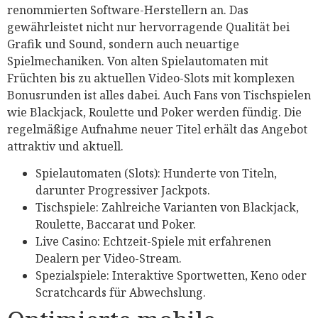
renommierten Software-Herstellern an. Das
gewährleistet nicht nur hervorragende Qualität bei
Grafik und Sound, sondern auch neuartige
Spielmechaniken. Von alten Spielautomaten mit
Früchten bis zu aktuellen Video-Slots mit komplexen
Bonusrunden ist alles dabei. Auch Fans von Tischspielen
wie Blackjack, Roulette und Poker werden fündig. Die
regelmäßige Aufnahme neuer Titel erhält das Angebot
attraktiv und aktuell.
Spielautomaten (Slots): Hunderte von Titeln,
darunter Progressiver Jackpots.
Tischspiele: Zahlreiche Varianten von Blackjack,
Roulette, Baccarat und Poker.
Live Casino: Echtzeit-Spiele mit erfahrenen
Dealern per Video-Stream.
Spezialspiele: Interaktive Sportwetten, Keno oder
Scratchcards für Abwechslung.