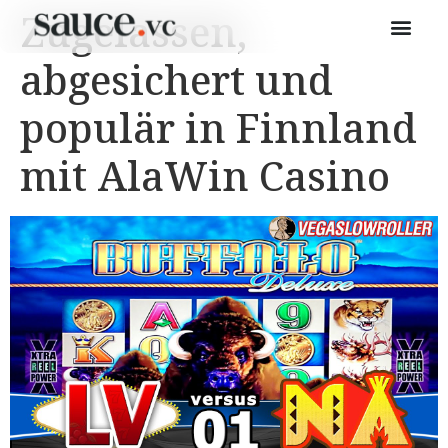
Zugelassen,
abgesichert und
populär in Finnland
mit AlaWin Casino