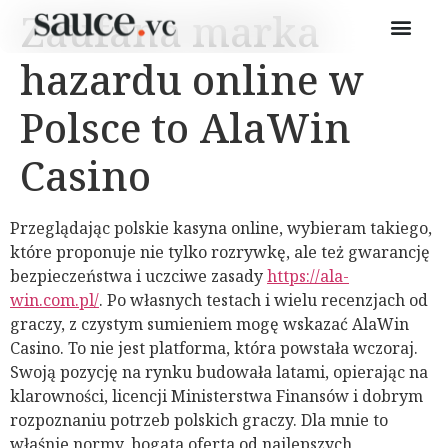
Zaufana marka
hazardu online w
Polsce to AlaWin
Casino
Przeglądając polskie kasyna online, wybieram takiego,
które proponuje nie tylko rozrywkę, ale też gwarancję
bezpieczeństwa i uczciwe zasady
https://ala-
win.com.pl/
. Po własnych testach i wielu recenzjach od
graczy, z czystym sumieniem mogę wskazać AlaWin
Casino. To nie jest platforma, która powstała wczoraj.
Swoją pozycję na rynku budowała latami, opierając na
klarowności, licencji Ministerstwa Finansów i dobrym
rozpoznaniu potrzeb polskich graczy. Dla mnie to
właśnie normy, bogata oferta od najlepszych