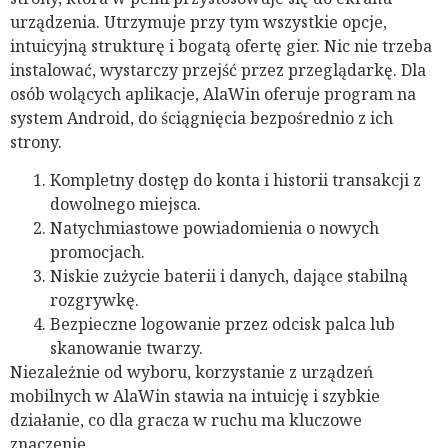
urządzenia. Utrzymuje przy tym wszystkie opcje,
intuicyjną strukturę i bogatą ofertę gier. Nic nie trzeba
instalować, wystarczy przejść przez przeglądarkę. Dla
osób wolących aplikacje, AlaWin oferuje program na
system Android, do ściągnięcia bezpośrednio z ich
strony.
Kompletny dostęp do konta i historii transakcji z
dowolnego miejsca.
Natychmiastowe powiadomienia o nowych
promocjach.
Niskie zużycie baterii i danych, dające stabilną
rozgrywkę.
Bezpieczne logowanie przez odcisk palca lub
skanowanie twarzy.
Niezależnie od wyboru, korzystanie z urządzeń
mobilnych w AlaWin stawia na intuicję i szybkie
działanie, co dla gracza w ruchu ma kluczowe
znaczenie.