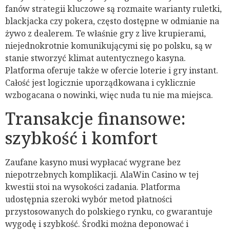
fanów strategii kluczowe są rozmaite warianty ruletki,
blackjacka czy pokera, często dostępne w odmianie na
żywo z dealerem. Te właśnie gry z live krupierami,
niejednokrotnie komunikującymi się po polsku, są w
stanie stworzyć klimat autentycznego kasyna.
Platforma oferuje także w ofercie loterie i gry instant.
Całość jest logicznie uporządkowana i cyklicznie
wzbogacana o nowinki, więc nuda tu nie ma miejsca.
Transakcje finansowe:
szybkość i komfort
Zaufane kasyno musi wypłacać wygrane bez
niepotrzebnych komplikacji. AlaWin Casino w tej
kwestii stoi na wysokości zadania. Platforma
udostępnia szeroki wybór metod płatności
przystosowanych do polskiego rynku, co gwarantuje
wygodę i szybkość. Środki można deponować i