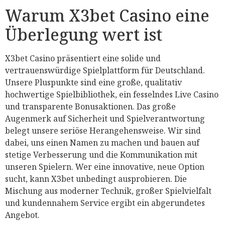
Warum X3bet Casino eine
Überlegung wert ist
X3bet Casino präsentiert eine solide und
vertrauenswürdige Spielplattform für Deutschland.
Unsere Pluspunkte sind eine große, qualitativ
hochwertige Spielbibliothek, ein fesselndes Live Casino
und transparente Bonusaktionen. Das große
Augenmerk auf Sicherheit und Spielverantwortung
belegt unsere seriöse Herangehensweise. Wir sind
dabei, uns einen Namen zu machen und bauen auf
stetige Verbesserung und die Kommunikation mit
unseren Spielern. Wer eine innovative, neue Option
sucht, kann X3bet unbedingt ausprobieren. Die
Mischung aus moderner Technik, großer Spielvielfalt
und kundennahem Service ergibt ein abgerundetes
Angebot.