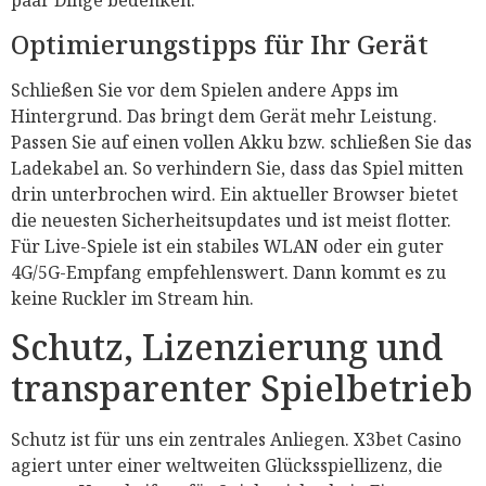
paar Dinge bedenken.
Optimierungstipps für Ihr Gerät
Schließen Sie vor dem Spielen andere Apps im
Hintergrund. Das bringt dem Gerät mehr Leistung.
Passen Sie auf einen vollen Akku bzw. schließen Sie das
Ladekabel an. So verhindern Sie, dass das Spiel mitten
drin unterbrochen wird. Ein aktueller Browser bietet
die neuesten Sicherheitsupdates und ist meist flotter.
Für Live-Spiele ist ein stabiles WLAN oder ein guter
4G/5G-Empfang empfehlenswert. Dann kommt es zu
keine Ruckler im Stream hin.
Schutz, Lizenzierung und
transparenter Spielbetrieb
Schutz ist für uns ein zentrales Anliegen. X3bet Casino
agiert unter einer weltweiten Glücksspiellizenz, die