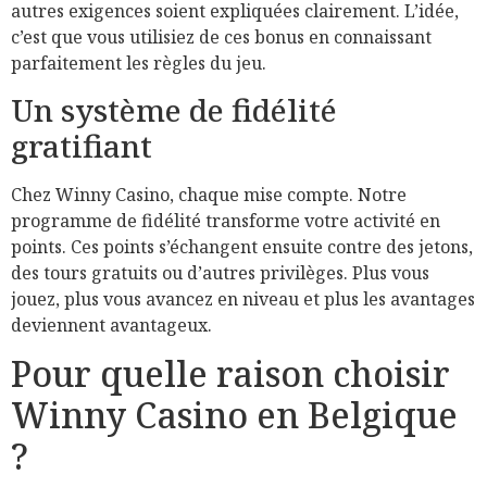
autres exigences soient expliquées clairement. L’idée,
c’est que vous utilisiez de ces bonus en connaissant
parfaitement les règles du jeu.
Un système de fidélité
gratifiant
Chez Winny Casino, chaque mise compte. Notre
programme de fidélité transforme votre activité en
points. Ces points s’échangent ensuite contre des jetons,
des tours gratuits ou d’autres privilèges. Plus vous
jouez, plus vous avancez en niveau et plus les avantages
deviennent avantageux.
Pour quelle raison choisir
Winny Casino en Belgique
?