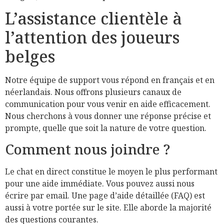
L’assistance clientèle à
l’attention des joueurs
belges
Notre équipe de support vous répond en français et en
néerlandais. Nous offrons plusieurs canaux de
communication pour vous venir en aide efficacement.
Nous cherchons à vous donner une réponse précise et
prompte, quelle que soit la nature de votre question.
Comment nous joindre ?
Le chat en direct constitue le moyen le plus performant
pour une aide immédiate. Vous pouvez aussi nous
écrire par email. Une page d’aide détaillée (FAQ) est
aussi à votre portée sur le site. Elle aborde la majorité
des questions courantes.