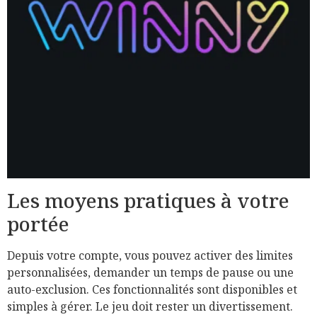
Les moyens pratiques à votre
portée
Depuis votre compte, vous pouvez activer des limites
personnalisées, demander un temps de pause ou une
auto-exclusion. Ces fonctionnalités sont disponibles et
simples à gérer. Le jeu doit rester un divertissement.