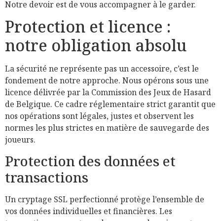
Notre devoir est de vous accompagner à le garder.
Protection et licence :
notre obligation absolu
La sécurité ne représente pas un accessoire, c’est le
fondement de notre approche. Nous opérons sous une
licence délivrée par la Commission des Jeux de Hasard
de Belgique. Ce cadre réglementaire strict garantit que
nos opérations sont légales, justes et observent les
normes les plus strictes en matière de sauvegarde des
joueurs.
Protection des données et
transactions
Un cryptage SSL perfectionné protège l’ensemble de
vos données individuelles et financières. Les