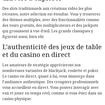
Des slots traditionnels aux créations vidéo les plus
récentes, notre sélection est étendue. Vous y trouverez
des thèmes multiples, avec des fonctionnalités comme
des tours gratuits, des multiplicateurs et des jackpots
qui grossissent à vue d’œil. Les grands classiques y
figurent aussi, bien sûr.
L’authenticité des jeux de table
et du casino en direct
Les amateurs de stratégie apprécieront nos
nombreuses variantes de blackjack, roulette et poker.
Le casino en direct, quant à lui, vous immerge dans
l’ambiance authentique. Des croupiers professionnels
vous accueillent en direct. Vous pouvez interagir avec
eux et jouer en temps réel, comme si vous étiez dans un
casino physique.