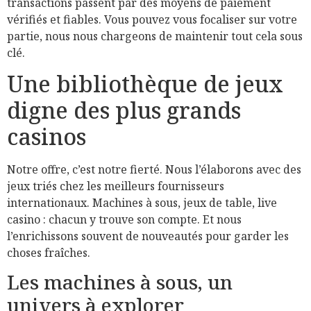
transactions passent par des moyens de paiement
vérifiés et fiables. Vous pouvez vous focaliser sur votre
partie, nous nous chargeons de maintenir tout cela sous
clé.
Une bibliothèque de jeux
digne des plus grands
casinos
Notre offre, c’est notre fierté. Nous l’élaborons avec des
jeux triés chez les meilleurs fournisseurs
internationaux. Machines à sous, jeux de table, live
casino : chacun y trouve son compte. Et nous
l’enrichissons souvent de nouveautés pour garder les
choses fraîches.
Les machines à sous, un
univers à explorer