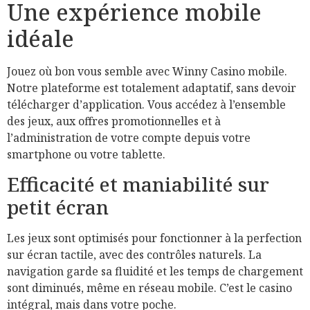
Une expérience mobile
idéale
Jouez où bon vous semble avec Winny Casino mobile.
Notre plateforme est totalement adaptatif, sans devoir
télécharger d’application. Vous accédez à l’ensemble
des jeux, aux offres promotionnelles et à
l’administration de votre compte depuis votre
smartphone ou votre tablette.
Efficacité et maniabilité sur
petit écran
Les jeux sont optimisés pour fonctionner à la perfection
sur écran tactile, avec des contrôles naturels. La
navigation garde sa fluidité et les temps de chargement
sont diminués, même en réseau mobile. C’est le casino
intégral, mais dans votre poche.