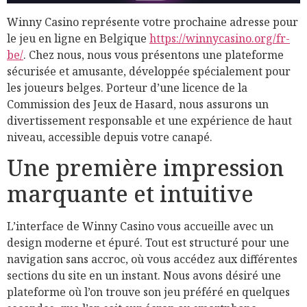
Winny Casino représente votre prochaine adresse pour
le jeu en ligne en Belgique
https://winnycasino.org/fr-
be/
. Chez nous, nous vous présentons une plateforme
sécurisée et amusante, développée spécialement pour
les joueurs belges. Porteur d’une licence de la
Commission des Jeux de Hasard, nous assurons un
divertissement responsable et une expérience de haut
niveau, accessible depuis votre canapé.
Une première impression
marquante et intuitive
L’interface de Winny Casino vous accueille avec un
design moderne et épuré. Tout est structuré pour une
navigation sans accroc, où vous accédez aux différentes
sections du site en un instant. Nous avons désiré une
plateforme où l’on trouve son jeu préféré en quelques