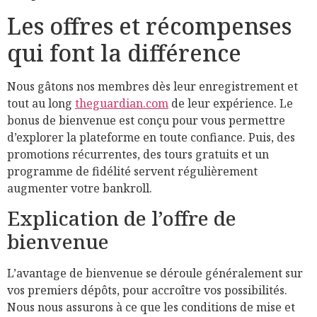
Les offres et récompenses
qui font la différence
Nous gâtons nos membres dès leur enregistrement et
tout au long
theguardian.com
de leur expérience. Le
bonus de bienvenue est conçu pour vous permettre
d’explorer la plateforme en toute confiance. Puis, des
promotions récurrentes, des tours gratuits et un
programme de fidélité servent régulièrement
augmenter votre bankroll.
Explication de l’offre de
bienvenue
L’avantage de bienvenue se déroule généralement sur
vos premiers dépôts, pour accroître vos possibilités.
Nous nous assurons à ce que les conditions de mise et