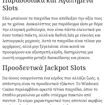
Slots
Εδώ μπαίνουν τα παιχνίδια που απέδειξαν την αξία τους
με τα χρόνια. Ανακαλύπτεις για παράδειγμα slots με θέμα
την ελληνική μυθολογία, που είναι πάντα ελκυστικά για
έναν τοπικό παίκτη, αλλά και διεθνή hits με εύκολες και
λειτουργικές μηχανές. Αυτά τα παιχνίδια είναι τέλεια για
αρχάριους, αλλά μην ξεγελιέσαι: είναι ικανά να
προσφέρουν και αξιοπρεπή κέρδη, διατηρώντας μια
σωστή ισορροπία μεταξύ διασκέδασης και ρίσκου.
Προοδευτικά Jackpot Slots
Για όσους ονειρεύονται ένα κέρδος που αλλάζει ζωές, η
απάντηση είναι τα προοδευτικά τζάκποτ. Το Winbeatz
Casino περιλαμβάνει αρκετά τέτοια παιχνίδια, όπου το
έπαθλο μεγαλώνει με κάθε στοίχημα παικτών από
παντού. Το κύριο χαρακτηριστικό τους αποτελεί ακριβώς