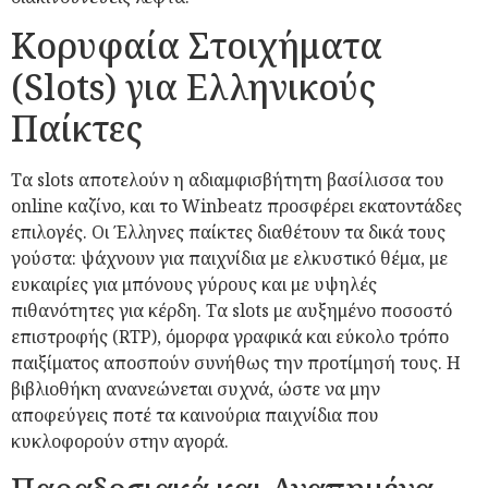
Κορυφαία Στοιχήματα
(Slots) για Ελληνικούς
Παίκτες
Τα slots αποτελούν η αδιαμφισβήτητη βασίλισσα του
online καζίνο, και το Winbeatz προσφέρει εκατοντάδες
επιλογές. Οι Έλληνες παίκτες διαθέτουν τα δικά τους
γούστα: ψάχνουν για παιχνίδια με ελκυστικό θέμα, με
ευκαιρίες για μπόνους γύρους και με υψηλές
πιθανότητες για κέρδη. Τα slots με αυξημένο ποσοστό
επιστροφής (RTP), όμορφα γραφικά και εύκολο τρόπο
παιξίματος αποσπούν συνήθως την προτίμησή τους. Η
βιβλιοθήκη ανανεώνεται συχνά, ώστε να μην
αποφεύγεις ποτέ τα καινούρια παιχνίδια που
κυκλοφορούν στην αγορά.
Παραδοσιακά και Αγαπημένα