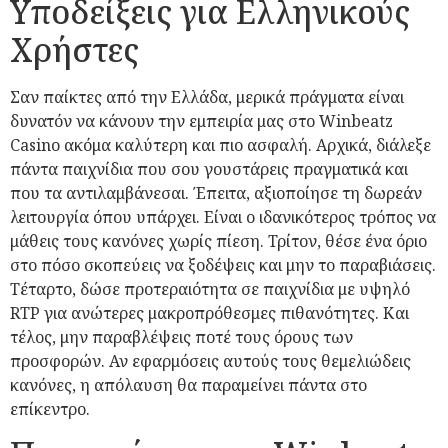
Υποδείξεις για Ελληνικούς
Χρήστες
Σαν παίκτες από την Ελλάδα, μερικά πράγματα είναι
δυνατόν να κάνουν την εμπειρία μας στο Winbeatz
Casino ακόμα καλύτερη και πιο ασφαλή. Αρχικά, διάλεξε
πάντα παιχνίδια που σου γουστάρεις πραγματικά και
που τα αντιλαμβάνεσαι. Έπειτα, αξιοποίησε τη δωρεάν
λειτουργία όπου υπάρχει. Είναι ο ιδανικότερος τρόπος να
μάθεις τους κανόνες χωρίς πίεση. Τρίτον, θέσε ένα όριο
στο πόσο σκοπεύεις να ξοδέψεις και μην το παραβιάσεις.
Τέταρτο, δώσε προτεραιότητα σε παιχνίδια με υψηλό
RTP για ανώτερες μακροπρόθεσμες πιθανότητες. Και
τέλος, μην παραβλέψεις ποτέ τους όρους των
προσφορών. Αν εφαρμόσεις αυτούς τους θεμελιώδεις
κανόνες, η απόλαυση θα παραμείνει πάντα στο
επίκεντρο.