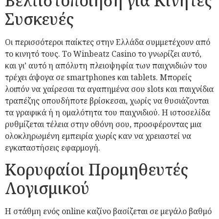
Βελτιστοποίηση για Κινητές
Συσκευές
Οι περισσότεροι παίκτες στην Ελλάδα συμμετέχουν από
το κινητό τους. Το Winbeatz Casino το γνωρίζει αυτό,
και γι’ αυτό η απόλυτη πλειοψηφία των παιχνιδιών του
τρέχει άψογα σε smartphones και tablets. Μπορείς
λοιπόν να χαίρεσαι τα αγαπημένα σου slots και παιχνίδια
τραπέζης οπουδήποτε βρίσκεσαι, χωρίς να θυσιάζονται
τα γραφικά ή η ομαλότητα του παιχνιδιού. Η ιστοσελίδα
ρυθμίζεται τέλεια στην οθόνη σου, προσφέροντας μια
ολοκληρωμένη εμπειρία χωρίς καν να χρειαστεί να
εγκαταστήσεις εφαρμογή.
Κορυφαίοι Προμηθευτές
Λογισμικού
Η στάθμη ενός online καζίνο βασίζεται σε μεγάλο βαθμό