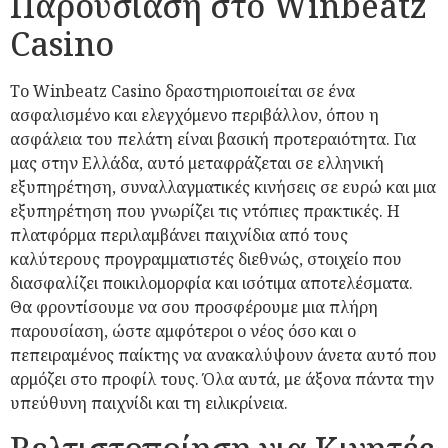
Παρουσίαση στο Winbeatz
Casino
Το Winbeatz Casino δραστηριοποιείται σε ένα
ασφαλισμένο και ελεγχόμενο περιβάλλον, όπου η
ασφάλεια του πελάτη είναι βασική προτεραιότητα. Για
μας στην Ελλάδα, αυτό μεταφράζεται σε ελληνική
εξυπηρέτηση, συναλλαγματικές κινήσεις σε ευρώ και μια
εξυπηρέτηση που γνωρίζει τις ντόπιες πρακτικές. Η
πλατφόρμα περιλαμβάνει παιχνίδια από τους
καλύτερους προγραμματιστές διεθνώς, στοιχείο που
διασφαλίζει ποικιλομορφία και ισότιμα αποτελέσματα.
Θα φροντίσουμε να σου προσφέρουμε μια πλήρη
παρουσίαση, ώστε αμφότεροι ο νέος όσο και ο
πεπειραμένος παίκτης να ανακαλύψουν άνετα αυτό που
αρμόζει στο προφίλ τους. Όλα αυτά, με άξονα πάντα την
υπεύθυνη παιχνίδι και τη ειλικρίνεια.