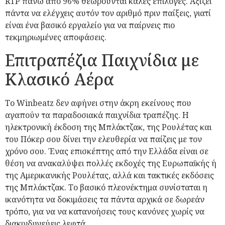
RTP πάνω από 96% θεωρούνται καλές επιλογές. Αξίζει
πάντα να ελέγχεις αυτόν τον αριθμό πριν παίξεις, γιατί
είναι ένα βασικό εργαλείο για να παίρνεις πιο
τεκμηριωμένες αποφάσεις.
Επιτραπέζια Παιχνίδια με
Κλασικό Αέρα
Το Winbeatz δεν αφήνει στην άκρη εκείνους που
αγαπούν τα παραδοσιακά παιχνίδια τραπέζης. Η
ηλεκτρονική έκδοση της Μπλάκτζακ, της Ρουλέτας και
του Πόκερ σου δίνει την ελευθερία να παίζεις με τον
χρόνο σου. Ένας επισκέπτης από την Ελλάδα είναι σε
θέση να ανακαλύψει πολλές εκδοχές της Ευρωπαϊκής ή
της Αμερικανικής Ρουλέτας, αλλά και τακτικές εκδόσεις
της Μπλάκτζακ. Το βασικό πλεονέκτημα συνίσταται η
ικανότητα να δοκιμάσεις τα πάντα αρχικά σε δωρεάν
τρόπο, για να να κατανοήσεις τους κανόνες χωρίς να
διακινδυνεύεις λεφτά.