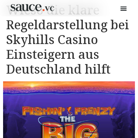
Wieso die klare
Regeldarstellung bei
Skyhills Casino
Einsteigern aus
Deutschland hilft