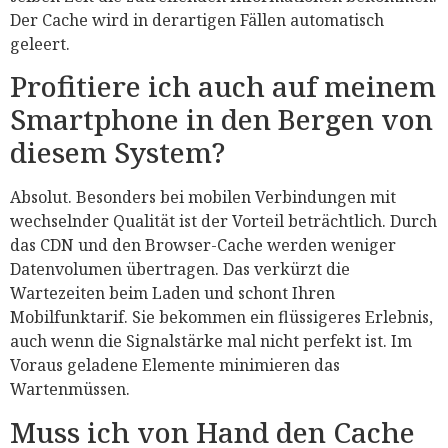
Der Cache wird in derartigen Fällen automatisch
geleert.
Profitiere ich auch auf meinem
Smartphone in den Bergen von
diesem System?
Absolut. Besonders bei mobilen Verbindungen mit
wechselnder Qualität ist der Vorteil beträchtlich. Durch
das CDN und den Browser-Cache werden weniger
Datenvolumen übertragen. Das verkürzt die
Wartezeiten beim Laden und schont Ihren
Mobilfunktarif. Sie bekommen ein flüssigeres Erlebnis,
auch wenn die Signalstärke mal nicht perfekt ist. Im
Voraus geladene Elemente minimieren das
Wartenmüssen.
Muss ich von Hand den Cache