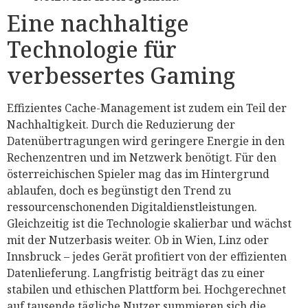
Eine nachhaltige
Technologie für
verbessertes Gaming
Effizientes Cache-Management ist zudem ein Teil der
Nachhaltigkeit. Durch die Reduzierung der
Datenübertragungen wird geringere Energie in den
Rechenzentren und im Netzwerk benötigt. Für den
österreichischen Spieler mag das im Hintergrund
ablaufen, doch es begünstigt den Trend zu
ressourcenschonenden Digitaldienstleistungen.
Gleichzeitig ist die Technologie skalierbar und wächst
mit der Nutzerbasis weiter. Ob in Wien, Linz oder
Innsbruck – jedes Gerät profitiert von der effizienten
Datenlieferung. Langfristig beiträgt das zu einer
stabilen und ethischen Plattform bei. Hochgerechnet
auf tausende tägliche Nutzer summieren sich die