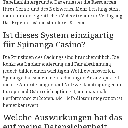
Tabellenhintergründe. Das entlastet die Ressourcen
Ihres Geräts und des Netzwerks. Mehr Leistung steht
dann für den eigentlichen Videostream zur Verfügung.
Das Ergebnis ist ein stabilerer Stream.
Ist dieses System einzigartig
für Spinanga Casino?
Die Prinzipien des Cachings sind branchenüblich. Die
konkrete Implementierung und Feinabstimmung
jedoch bilden einen wichtigen Wettbewerbsvorteil.
Spinanga hat seinen mehrschichtigen Ansatz speziell
auf die Anforderungen und Netzwerkbedingungen in
Europa und Österreich optimiert, um maximale
Performance zu bieten. Die Tiefe dieser Integration ist
bemerkenswert.
Welche Auswirkungen hat das
auf meine Datensicherheit