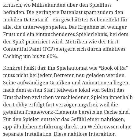
kritisch, wo Millisekunden über den Spielfluss
befinden. Die geringere Datenlast spart zudem den
mobilen Datentarif – ein geschätzter Nebeneffekt für
alle, die unterwegs spielen. Das Ergebnis ist weniger
Frust und ein eintauchenderes Spielerlebnis, bei dem
der Spaß priorisiert wird. Metriken wie der First
Contentful Paint (FCP) steigern sich durch effektives
Caching um bis zu 60%.
Konkret heißt das: Ein Spielautomat wie “Book of Ra”
muss nicht bei jedem Betreten neu geladen werden.
Seine aufwändigen Grafiken und Animationen liegen
nach dem ersten Start teilweise lokal vor. Selbst das
Umschalten zwischen verschiedenen Spielen innerhalb
der Lobby erfolgt fast verzögerungsfrei, weil die
geteilten Framework-Elemente bereits im Cache sind.
Für den Spieler entsteht das Gefühl einer nahtlosen,
app-ähnlichen Erfahrung direkt im Webbrowser, ohne
separate Installation. Diese nahtlose Interaktion