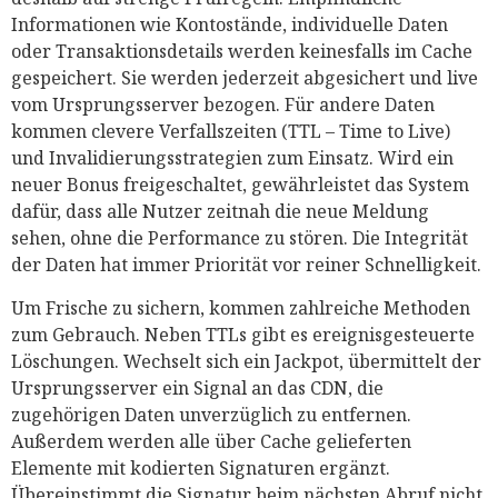
Informationen wie Kontostände, individuelle Daten
oder Transaktionsdetails werden keinesfalls im Cache
gespeichert. Sie werden jederzeit abgesichert und live
vom Ursprungsserver bezogen. Für andere Daten
kommen clevere Verfallszeiten (TTL – Time to Live)
und Invalidierungsstrategien zum Einsatz. Wird ein
neuer Bonus freigeschaltet, gewährleistet das System
dafür, dass alle Nutzer zeitnah die neue Meldung
sehen, ohne die Performance zu stören. Die Integrität
der Daten hat immer Priorität vor reiner Schnelligkeit.
Um Frische zu sichern, kommen zahlreiche Methoden
zum Gebrauch. Neben TTLs gibt es ereignisgesteuerte
Löschungen. Wechselt sich ein Jackpot, übermittelt der
Ursprungsserver ein Signal an das CDN, die
zugehörigen Daten unverzüglich zu entfernen.
Außerdem werden alle über Cache gelieferten
Elemente mit kodierten Signaturen ergänzt.
Übereinstimmt die Signatur beim nächsten Abruf nicht