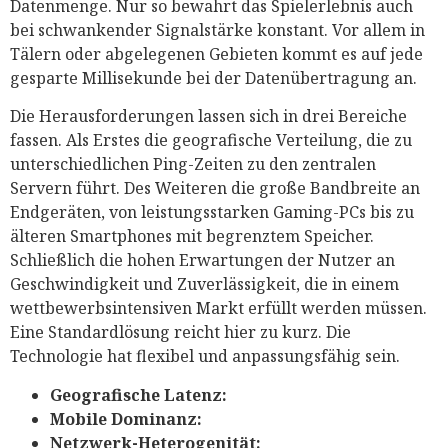
Datenmenge. Nur so bewahrt das Spielerlebnis auch
bei schwankender Signalstärke konstant. Vor allem in
Tälern oder abgelegenen Gebieten kommt es auf jede
gesparte Millisekunde bei der Datenübertragung an.
Die Herausforderungen lassen sich in drei Bereiche
fassen. Als Erstes die geografische Verteilung, die zu
unterschiedlichen Ping-Zeiten zu den zentralen
Servern führt. Des Weiteren die große Bandbreite an
Endgeräten, von leistungsstarken Gaming-PCs bis zu
älteren Smartphones mit begrenztem Speicher.
Schließlich die hohen Erwartungen der Nutzer an
Geschwindigkeit und Zuverlässigkeit, die in einem
wettbewerbsintensiven Markt erfüllt werden müssen.
Eine Standardlösung reicht hier zu kurz. Die
Technologie hat flexibel und anpassungsfähig sein.
Geografische Latenz:
Mobile Dominanz:
Netzwerk-Heterogenität: