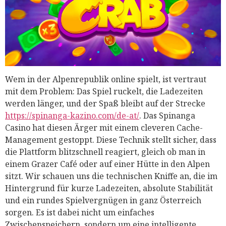
Wem in der Alpenrepublik online spielt, ist vertraut
mit dem Problem: Das Spiel ruckelt, die Ladezeiten
werden länger, und der Spaß bleibt auf der Strecke
https://spinanga-kazino.com/de-at/
. Das Spinanga
Casino hat diesen Ärger mit einem cleveren Cache-
Management gestoppt. Diese Technik stellt sicher, dass
die Plattform blitzschnell reagiert, gleich ob man in
einem Grazer Café oder auf einer Hütte in den Alpen
sitzt. Wir schauen uns die technischen Kniffe an, die im
Hintergrund für kurze Ladezeiten, absolute Stabilität
und ein rundes Spielvergnügen in ganz Österreich
sorgen. Es ist dabei nicht um einfaches
Zwischenspeichern, sondern um eine intelligente