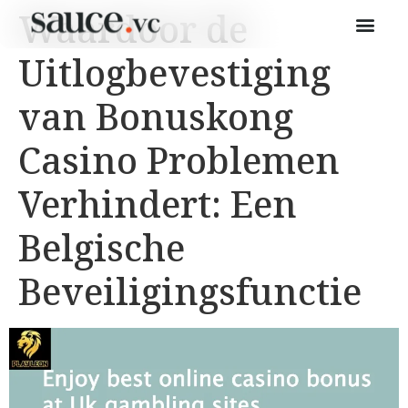
Waardoor de
Uitlogbevestiging
van Bonuskong
Casino Problemen
Verhindert: Een
Belgische
Beveiligingsfunctie