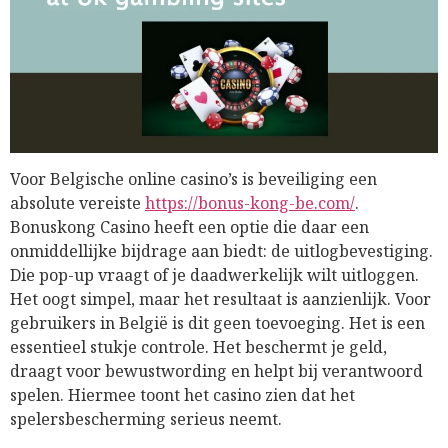
Voor Belgische online casino’s is beveiliging een
absolute vereiste
https://bonus-kong-be.com/
.
Bonuskong Casino heeft een optie die daar een
onmiddellijke bijdrage aan biedt: de uitlogbevestiging.
Die pop-up vraagt of je daadwerkelijk wilt uitloggen.
Het oogt simpel, maar het resultaat is aanzienlijk. Voor
gebruikers in België is dit geen toevoeging. Het is een
essentieel stukje controle. Het beschermt je geld,
draagt voor bewustwording en helpt bij verantwoord
spelen. Hiermee toont het casino zien dat het
spelersbescherming serieus neemt.