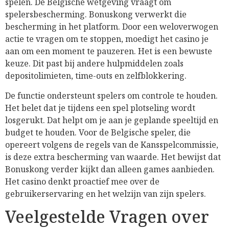
spelen. De Belgische wetgeving vraagt om
spelersbescherming. Bonuskong verwerkt die
bescherming in het platform. Door een weloverwogen
actie te vragen om te stoppen, moedigt het casino je
aan om een moment te pauzeren. Het is een bewuste
keuze. Dit past bij andere hulpmiddelen zoals
depositolimieten, time-outs en zelfblokkering.
De functie ondersteunt spelers om controle te houden.
Het belet dat je tijdens een spel plotseling wordt
losgerukt. Dat helpt om je aan je geplande speeltijd en
budget te houden. Voor de Belgische speler, die
opereert volgens de regels van de Kansspelcommissie,
is deze extra bescherming van waarde. Het bewijst dat
Bonuskong verder kijkt dan alleen games aanbieden.
Het casino denkt proactief mee over de
gebruikerservaring en het welzijn van zijn spelers.
Veelgestelde Vragen over