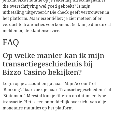
Je kunt elke mutatie op je rekening direct nagaan. Is
die overschrijving wel goed geboekt? Is mijn
uitbetaling uitgevoerd? Die check geeft vertrouwen in
het platform. Maar essentiëler: je ziet meteen of er
verdachte transacties voorkomen. Die kun je dan direct
melden bij de klantenservice.
FAQ
Op welke manier kan ik mijn
transactiegeschiedenis bij
Bizzo Casino bekijken?
Login op je account en ga naar ‘Mijn Account’ of
‘Banking’. Daar zoek je naar ‘Transactiegeschiedenis’ of
‘Statement’. Meestal kun je filteren op datum en type
transactie. Het is een onmiddellijk overzicht van al je
monetaire mutaties op het platform.