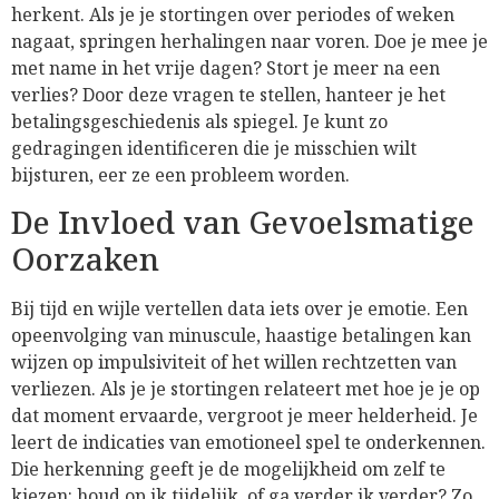
herkent. Als je je stortingen over periodes of weken
nagaat, springen herhalingen naar voren. Doe je mee je
met name in het vrije dagen? Stort je meer na een
verlies? Door deze vragen te stellen, hanteer je het
betalingsgeschiedenis als spiegel. Je kunt zo
gedragingen identificeren die je misschien wilt
bijsturen, eer ze een probleem worden.
De Invloed van Gevoelsmatige
Oorzaken
Bij tijd en wijle vertellen data iets over je emotie. Een
opeenvolging van minuscule, haastige betalingen kan
wijzen op impulsiviteit of het willen rechtzetten van
verliezen. Als je je stortingen relateert met hoe je je op
dat moment ervaarde, vergroot je meer helderheid. Je
leert de indicaties van emotioneel spel te onderkennen.
Die herkenning geeft je de mogelijkheid om zelf te
kiezen: houd op ik tijdelijk, of ga verder ik verder? Zo