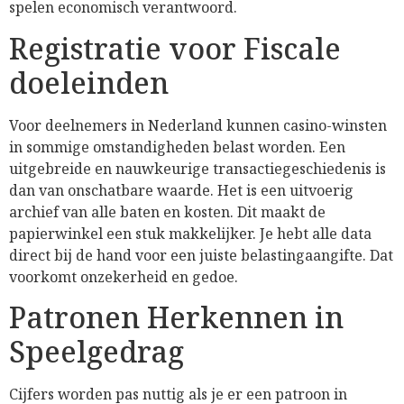
spelen economisch verantwoord.
Registratie voor Fiscale
doeleinden
Voor deelnemers in Nederland kunnen casino-winsten
in sommige omstandigheden belast worden. Een
uitgebreide en nauwkeurige transactiegeschiedenis is
dan van onschatbare waarde. Het is een uitvoerig
archief van alle baten en kosten. Dit maakt de
papierwinkel een stuk makkelijker. Je hebt alle data
direct bij de hand voor een juiste belastingaangifte. Dat
voorkomt onzekerheid en gedoe.
Patronen Herkennen in
Speelgedrag
Cijfers worden pas nuttig als je er een patroon in