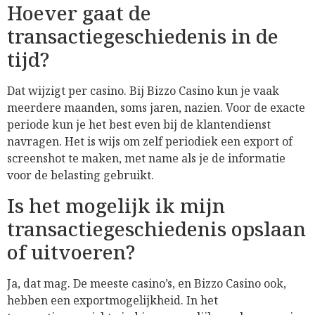
Hoever gaat de
transactiegeschiedenis in de
tijd?
Dat wijzigt per casino. Bij Bizzo Casino kun je vaak
meerdere maanden, soms jaren, nazien. Voor de exacte
periode kun je het best even bij de klantendienst
navragen. Het is wijs om zelf periodiek een export of
screenshot te maken, met name als je de informatie
voor de belasting gebruikt.
Is het mogelijk ik mijn
transactiegeschiedenis opslaan
of uitvoeren?
Ja, dat mag. De meeste casino’s, en Bizzo Casino ook,
hebben een exportmogelijkheid. In het