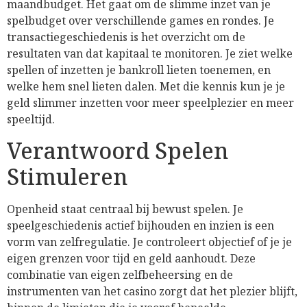
maandbudget. Het gaat om de slimme inzet van je
spelbudget over verschillende games en rondes. Je
transactiegeschiedenis is het overzicht om de
resultaten van dat kapitaal te monitoren. Je ziet welke
spellen of inzetten je bankroll lieten toenemen, en
welke hem snel lieten dalen. Met die kennis kun je je
geld slimmer inzetten voor meer speelplezier en meer
speeltijd.
Verantwoord Spelen
Stimuleren
Openheid staat centraal bij bewust spelen. Je
speelgeschiedenis actief bijhouden en inzien is een
vorm van zelfregulatie. Je controleert objectief of je je
eigen grenzen voor tijd en geld aanhoudt. Deze
combinatie van eigen zelfbeheersing en de
instrumenten van het casino zorgt dat het plezier blijft,