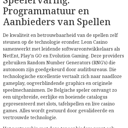
Programmatuur en
Aanbieders van Spellen
De kwaliteit en betrouwbaarheid van de spellen zelf
steunen op de technologie eronder. Leon Casino
samenwerkt met leidende softwareontwikkelaars als
NetEnt, Play’n GO en Evolution Gaming. Deze providers
gebruiken Random Number Generators (RNG’s) die
autonoom zijn goedgekeurd door auditbureaus. Die
technologische excellentie vertaalt zich naar naadloze
gameplay, oogverblindende graphics en originele
speelmechanismen. De Belgische speler ontvangt zo
een uitgebreide, eerlijke en boeiende catalogus
gepresenteerd met slots, tafelspellen en live casino
games. Alles wordt gestuurd door gevalideerde en
vertrouwde technologie.