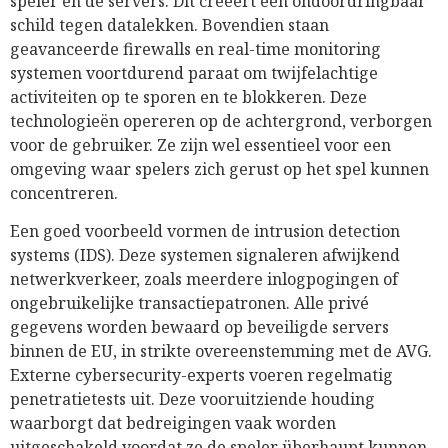
speler en de servers. Dit creëert een ondoordringbaar
schild tegen datalekken. Bovendien staan
geavanceerde firewalls en real-time monitoring
systemen voortdurend paraat om twijfelachtige
activiteiten op te sporen en te blokkeren. Deze
technologieën opereren op de achtergrond, verborgen
voor de gebruiker. Ze zijn wel essentieel voor een
omgeving waar spelers zich gerust op het spel kunnen
concentreren.
Een goed voorbeeld vormen de intrusion detection
systems (IDS). Deze systemen signaleren afwijkend
netwerkverkeer, zoals meerdere inlogpogingen of
ongebruikelijke transactiepatronen. Alle privé
gegevens worden bewaard op beveiligde servers
binnen de EU, in strikte overeenstemming met de AVG.
Externe cybersecurity-experts voeren regelmatig
penetratietests uit. Deze vooruitziende houding
waarborgt dat bedreigingen vaak worden
uitgeschakeld voordat ze de speler überhaupt kunnen