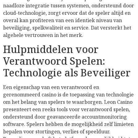
naadloze integratie tussen systemen, ondersteund door
cloud-technologie, zorgt ervoor dat de speler altijd en
overal kan profiteren van een identiek niveau van
beveiliging, spelkwaliteit en service. Dat versterkt het
algehele vertrouwen in het merk.
Hulpmiddelen voor
Verantwoord Spelen:
Technologie als Beveiliger
Een eigenschap van een verantwoord en
gerenommeerd casino is de toepassing van technologie
om het belang van spelers te waarborgen. Leon Casino
presenteert een reeks tools voor verantwoord spelen,
ondersteund door geavanceerde accountmonitoring
software. Spelers hebben de mogelijkheid zelf limieten
bepalen voor stortingen, verlies of speelduur.