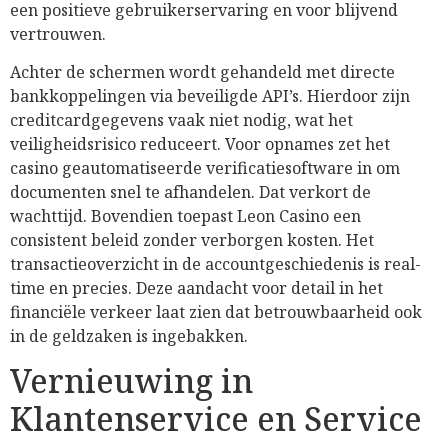
een positieve gebruikerservaring en voor blijvend
vertrouwen.
Achter de schermen wordt gehandeld met directe
bankkoppelingen via beveiligde API’s. Hierdoor zijn
creditcardgegevens vaak niet nodig, wat het
veiligheidsrisico reduceert. Voor opnames zet het
casino geautomatiseerde verificatiesoftware in om
documenten snel te afhandelen. Dat verkort de
wachttijd. Bovendien toepast Leon Casino een
consistent beleid zonder verborgen kosten. Het
transactieoverzicht in de accountgeschiedenis is real-
time en precies. Deze aandacht voor detail in het
financiële verkeer laat zien dat betrouwbaarheid ook
in de geldzaken is ingebakken.
Vernieuwing in
Klantenservice en Service