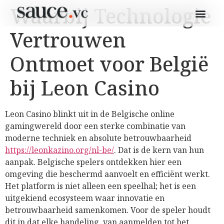
Waarbij Technologie
Vertrouwen
Ontmoet voor België
bij Leon Casino
Leon Casino blinkt uit in de Belgische online
gamingwereld door een sterke combinatie van
moderne techniek en absolute betrouwbaarheid
https://leonkazino.org/nl-be/
. Dat is de kern van hun
aanpak. Belgische spelers ontdekken hier een
omgeving die beschermd aanvoelt en efficiënt werkt.
Het platform is niet alleen een speelhal; het is een
uitgekiend ecosysteem waar innovatie en
betrouwbaarheid samenkomen. Voor de speler houdt
dit in dat elke handeling, van aanmelden tot het