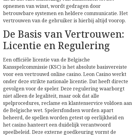
opnemen van winst, wordt gedragen door
betrouwbare systemen en heldere communicatie. Het
vertrouwen van de gebruiker is hierbij altijd voorop.
De Basis van Vertrouwen:
Licentie en Regulering
Een officiële licentie van de Belgische
Kansspelcommissie (KSC) is het absolute basisvereiste
voor een vertrouwd online casino. Leon Casino werkt
onder deze strikte nationale licentie. Dat heeft directe
gevolgen voor de speler. Deze regulering waarborgt
niet alleen de legaliteit, maar ook dat alle
spelprocedures, reclame en klantenservice voldoen aan
de Belgische wet. Spelersfondsen worden apart
beheerd, de spellen worden getest op eerlijkheid en
het casino hanteert een duidelijk verantwoord
speelbeleid. Deze externe goedkeuring vormt de