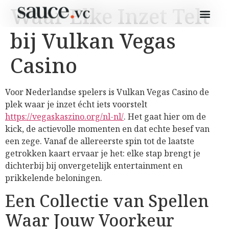
Waar Elke Inzet Telt
bij Vulkan Vegas
Casino
Voor Nederlandse spelers is Vulkan Vegas Casino de
plek waar je inzet écht iets voorstelt
https://vegaskaszino.org/nl-nl/
. Het gaat hier om de
kick, de actievolle momenten en dat echte besef van
een zege. Vanaf de allereerste spin tot de laatste
getrokken kaart ervaar je het: elke stap brengt je
dichterbij bij onvergetelijk entertainment en
prikkelende beloningen.
Een Collectie van Spellen
Waar Jouw Voorkeur