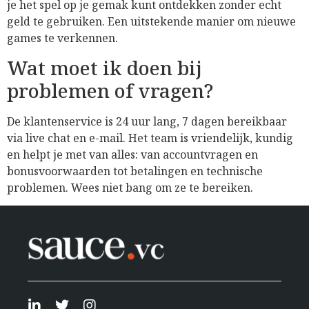
je het spel op je gemak kunt ontdekken zonder echt
geld te gebruiken. Een uitstekende manier om nieuwe
games te verkennen.
Wat moet ik doen bij
problemen of vragen?
De klantenservice is 24 uur lang, 7 dagen bereikbaar
via live chat en e-mail. Het team is vriendelijk, kundig
en helpt je met van alles: van accountvragen en
bonusvoorwaarden tot betalingen en technische
problemen. Wees niet bang om ze te bereiken.