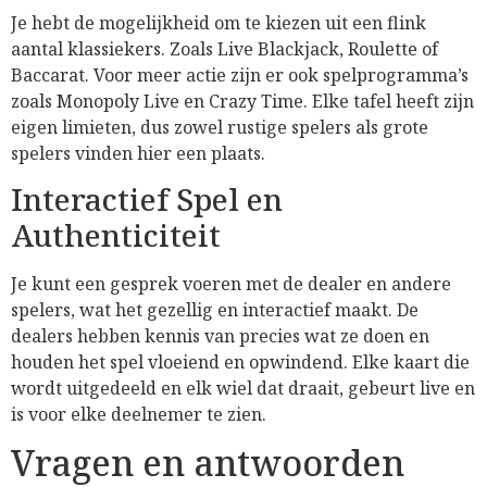
Je hebt de mogelijkheid om te kiezen uit een flink
aantal klassiekers. Zoals Live Blackjack, Roulette of
Baccarat. Voor meer actie zijn er ook spelprogramma’s
zoals Monopoly Live en Crazy Time. Elke tafel heeft zijn
eigen limieten, dus zowel rustige spelers als grote
spelers vinden hier een plaats.
Interactief Spel en
Authenticiteit
Je kunt een gesprek voeren met de dealer en andere
spelers, wat het gezellig en interactief maakt. De
dealers hebben kennis van precies wat ze doen en
houden het spel vloeiend en opwindend. Elke kaart die
wordt uitgedeeld en elk wiel dat draait, gebeurt live en
is voor elke deelnemer te zien.
Vragen en antwoorden