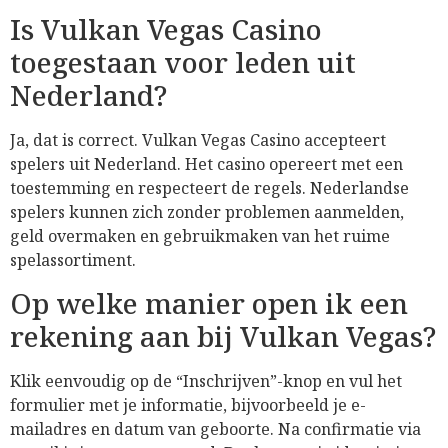
Is Vulkan Vegas Casino
toegestaan voor leden uit
Nederland?
Ja, dat is correct. Vulkan Vegas Casino accepteert
spelers uit Nederland. Het casino opereert met een
toestemming en respecteert de regels. Nederlandse
spelers kunnen zich zonder problemen aanmelden,
geld overmaken en gebruikmaken van het ruime
spelassortiment.
Op welke manier open ik een
rekening aan bij Vulkan Vegas?
Klik eenvoudig op de “Inschrijven”-knop en vul het
formulier met je informatie, bijvoorbeeld je e-
mailadres en datum van geboorte. Na confirmatie via