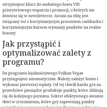
otrzymujesz klucz do osobistego hosta VIP,
priorytetowego wsparcia i promocji, o których nie
dowiesz się w newsletterze. Awans na elitę jest
związany też z korzystniejszym procentem cashbacku i
korzystniejszym kursem wymiany punktów na realne
bonusy.
Jak przystąpić i
optymalizować zalety z
programu?
Do programu lojalnościowego Vulkan Vegas
przystępujesz automatycznie. Należy założyć konto i
wykonać pierwszej wpłaty. Od tej chwili każda gra na
prawdziwe pieniądze produkuje punkty, które zbliżają
cię do kolejnego poziomu. Sekret efektywnego awansu
tkwi w zrozumieniu, które gry zapewniają punkty