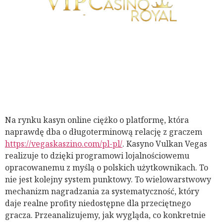
Na rynku kasyn online ciężko o platformę, która
naprawdę dba o długoterminową relację z graczem
https://vegaskaszino.com/pl-pl/
. Kasyno Vulkan Vegas
realizuje to dzięki programowi lojalnościowemu
opracowanemu z myślą o polskich użytkownikach. To
nie jest kolejny system punktowy. To wielowarstwowy
mechanizm nagradzania za systematyczność, który
daje realne profity niedostępne dla przeciętnego
gracza. Przeanalizujemy, jak wygląda, co konkretnie