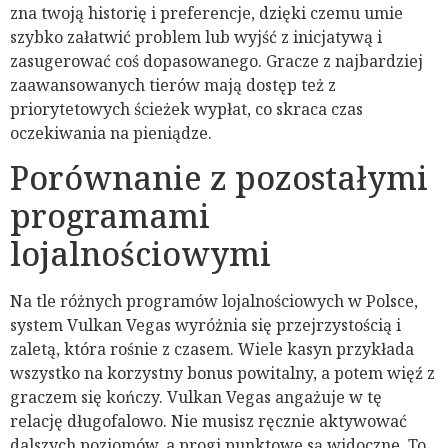
zna twoją historię i preferencje, dzięki czemu umie
szybko załatwić problem lub wyjść z inicjatywą i
zasugerować coś dopasowanego. Gracze z najbardziej
zaawansowanych tierów mają dostęp też z
priorytetowych ścieżek wypłat, co skraca czas
oczekiwania na pieniądze.
Porównanie z pozostałymi
programami
lojalnościowymi
Na tle różnych programów lojalnościowych w Polsce,
system Vulkan Vegas wyróżnia się przejrzystością i
zaletą, która rośnie z czasem. Wiele kasyn przykłada
wszystko na korzystny bonus powitalny, a potem więź z
graczem się kończy. Vulkan Vegas angażuje w tę
relację długofalowo. Nie musisz ręcznie aktywować
dalszych poziomów, a progi punktowe są widoczne. To