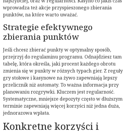
najszybciej, oraz w regularności. Kasyno co jakiś czas
wprowadza też akcje przyspieszonego zbierania
punktów, na które warto uważać.
Strategie efektywnego
zbierania punktów
Jeśli chcesz zbierać punkty w optymalny sposób,
przejrzyj do regulaminu programu. Odnajdziesz tam
tabelę, która określa, jaki procent każdego obrotu
zmienia się w punkty w różnych typach gier. Z reguły
gry stołowe i kasynowe na żywo zapewniają lepszy
przelicznik niż automaty. To ważna informacja przy
planowaniu rozgrywki. Kluczem jest regularność.
Systematyczne, mniejsze depozyty często w dłuższym
terminie zapewniają więcej korzyści niż jedna duża,
jednorazowa wpłata.
Konkretne korzyści i