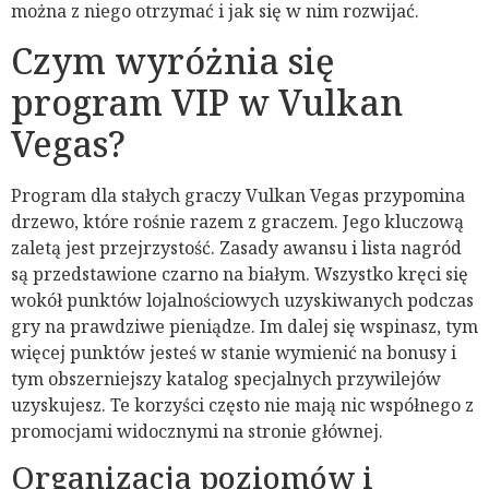
można z niego otrzymać i jak się w nim rozwijać.
Czym wyróżnia się
program VIP w Vulkan
Vegas?
Program dla stałych graczy Vulkan Vegas przypomina
drzewo, które rośnie razem z graczem. Jego kluczową
zaletą jest przejrzystość. Zasady awansu i lista nagród
są przedstawione czarno na białym. Wszystko kręci się
wokół punktów lojalnościowych uzyskiwanych podczas
gry na prawdziwe pieniądze. Im dalej się wspinasz, tym
więcej punktów jesteś w stanie wymienić na bonusy i
tym obszerniejszy katalog specjalnych przywilejów
uzyskujesz. Te korzyści często nie mają nic współnego z
promocjami widocznymi na stronie głównej.
Organizacja poziomów i