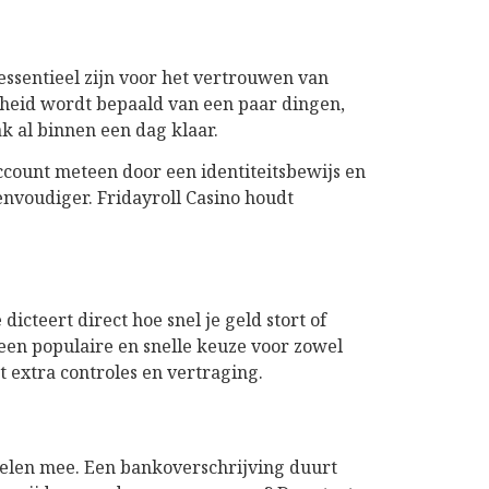
 essentieel zijn voor het vertrouwen van
elheid wordt bepaald van een paar dingen,
ak al binnen een dag klaar.
account meteen door een identiteitsbewijs en
nvoudiger. Fridayroll Casino houdt
icteert direct hoe snel je geld stort of
 een populaire en snelle keuze voor zowel
 extra controles en vertraging.
spelen mee. Een bankoverschrijving duurt