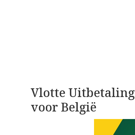
Vlotte Uitbetaling
voor België