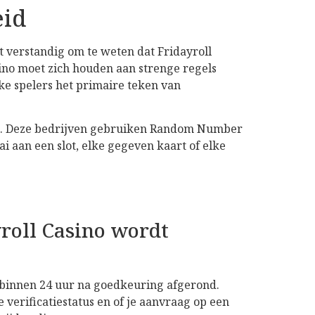
eid
et verstandig om te weten dat Fridayroll
sino moet zich houden aan strenge regels
jke spelers het primaire teken van
ng. Deze bedrijven gebruiken Random Number
i aan een slot, elke gegeven kaart of elke
yroll Casino wordt
al binnen 24 uur na goedkeuring afgerond.
 verificatiestatus en of je aanvraag op een