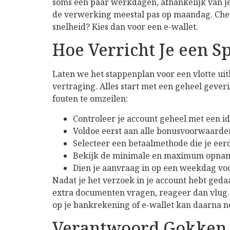
soms een paar werkdagen, afhankelijk van j
de verwerking meestal pas op maandag. Chec
snelheid? Kies dan voor een e-wallet.
Hoe Verricht Je een S
Laten we het stappenplan voor een vlotte uit
vertraging. Alles start met een geheel gever
fouten te omzeilen:
Controleer je account geheel met een i
Voldoe eerst aan alle bonusvoorwaarde
Selecteer een betaalmethode die je eerd
Bekijk de minimale en maximum opname
Dien je aanvraag in op een weekdag vo
Nadat je het verzoek in je account hebt geda
extra documenten vragen, reageer dan vlug. 
op je bankrekening of e-wallet kan daarna no
Verantwoord Gokken e