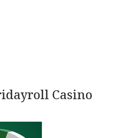
ridayroll Casino