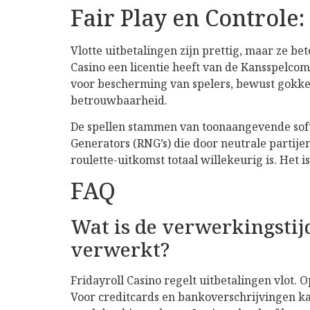
Fair Play en Controle
Vlotte uitbetalingen zijn prettig, maar ze be
Casino een licentie heeft van de Kansspelcom
voor bescherming van spelers, bewust gokken e
betrouwbaarheid.
De spellen stammen van toonaangevende sof
Generators (RNG’s) die door neutrale partije
roulette-uitkomst totaal willekeurig is. Het i
FAQ
Wat is de verwerkingstijd
verwerkt?
Fridayroll Casino regelt uitbetalingen vlot. 
Voor creditcards en bankoverschrijvingen kan 