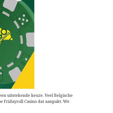
 een uitstekende keuze. Veel Belgische
hoe Fridayroll Casino dat aanpakt. We