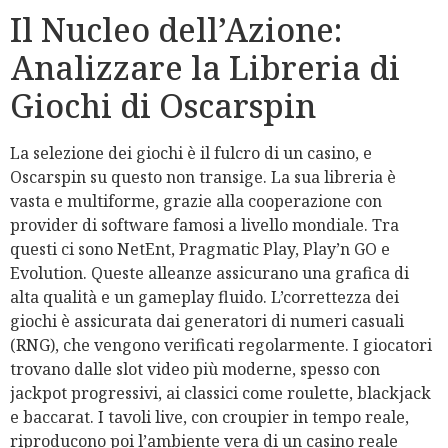
Il Nucleo dell’Azione:
Analizzare la Libreria di
Giochi di Oscarspin
La selezione dei giochi è il fulcro di un casino, e
Oscarspin su questo non transige. La sua libreria è
vasta e multiforme, grazie alla cooperazione con
provider di software famosi a livello mondiale. Tra
questi ci sono NetEnt, Pragmatic Play, Play’n GO e
Evolution. Queste alleanze assicurano una grafica di
alta qualità e un gameplay fluido. L’correttezza dei
giochi è assicurata dai generatori di numeri casuali
(RNG), che vengono verificati regolarmente. I giocatori
trovano dalle slot video più moderne, spesso con
jackpot progressivi, ai classici come roulette, blackjack
e baccarat. I tavoli live, con croupier in tempo reale,
riproducono poi l’ambiente vera di un casino reale