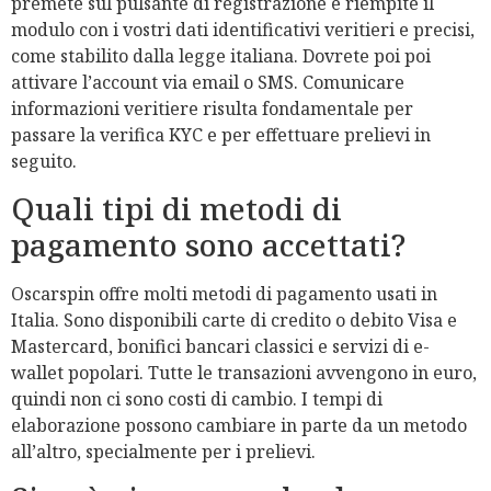
premete sul pulsante di registrazione e riempite il
modulo con i vostri dati identificativi veritieri e precisi,
come stabilito dalla legge italiana. Dovrete poi poi
attivare l’account via email o SMS. Comunicare
informazioni veritiere risulta fondamentale per
passare la verifica KYC e per effettuare prelievi in
seguito.
Quali tipi di metodi di
pagamento sono accettati?
Oscarspin offre molti metodi di pagamento usati in
Italia. Sono disponibili carte di credito o debito Visa e
Mastercard, bonifici bancari classici e servizi di e-
wallet popolari. Tutte le transazioni avvengono in euro,
quindi non ci sono costi di cambio. I tempi di
elaborazione possono cambiare in parte da un metodo
all’altro, specialmente per i prelievi.