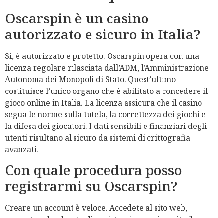
Oscarspin è un casino
autorizzato e sicuro in Italia?
Sì, è autorizzato e protetto. Oscarspin opera con una
licenza regolare rilasciata dall’ADM, l’Amministrazione
Autonoma dei Monopoli di Stato. Quest’ultimo
costituisce l’unico organo che è abilitato a concedere il
gioco online in Italia. La licenza assicura che il casino
segua le norme sulla tutela, la correttezza dei giochi e
la difesa dei giocatori. I dati sensibili e finanziari degli
utenti risultano al sicuro da sistemi di crittografia
avanzati.
Con quale procedura posso
registrarmi su Oscarspin?
Creare un account è veloce. Accedete al sito web,