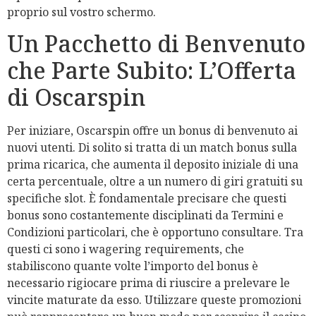
proprio sul vostro schermo.
Un Pacchetto di Benvenuto
che Parte Subito: L’Offerta
di Oscarspin
Per iniziare, Oscarspin offre un bonus di benvenuto ai
nuovi utenti. Di solito si tratta di un match bonus sulla
prima ricarica, che aumenta il deposito iniziale di una
certa percentuale, oltre a un numero di giri gratuiti su
specifiche slot. È fondamentale precisare che questi
bonus sono costantemente disciplinati da Termini e
Condizioni particolari, che è opportuno consultare. Tra
questi ci sono i wagering requirements, che
stabiliscono quante volte l’importo del bonus è
necessario rigiocare prima di riuscire a prelevare le
vincite maturate da esso. Utilizzare queste promozioni