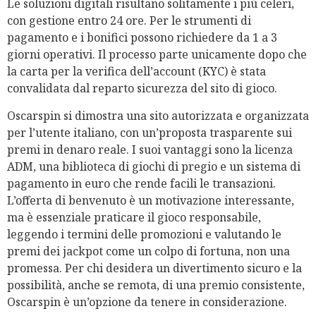
Le soluzioni digitali risultano solitamente i più celeri,
con gestione entro 24 ore. Per le strumenti di
pagamento e i bonifici possono richiedere da 1 a 3
giorni operativi. Il processo parte unicamente dopo che
la carta per la verifica dell’account (KYC) è stata
convalidata dal reparto sicurezza del sito di gioco.
Oscarspin si dimostra una sito autorizzata e organizzata
per l’utente italiano, con un’proposta trasparente sui
premi in denaro reale. I suoi vantaggi sono la licenza
ADM, una biblioteca di giochi di pregio e un sistema di
pagamento in euro che rende facili le transazioni.
L’offerta di benvenuto è un motivazione interessante,
ma è essenziale praticare il gioco responsabile,
leggendo i termini delle promozioni e valutando le
premi dei jackpot come un colpo di fortuna, non una
promessa. Per chi desidera un divertimento sicuro e la
possibilità, anche se remota, di una premio consistente,
Oscarspin è un’opzione da tenere in considerazione.