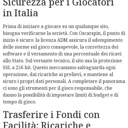
Sicurezza per i Giocatori
in Italia
Prima di iniziare a giocare su un qualunque sito,
bisogna verificarne la serietà. Con Oscarspin, il punto di
inizio è sicuro: la licenza ADM assicura il adempimento
delle norme sul gioco consapevole, la correttezza dei
software e il versamento di una percentuale dei ricavi
allo Stato. Sul versante tecnico, il sito usa la protezione
SSL a 256 bit. Questo meccanismo salvaguarda ogni
operazione, dai ricariche ai prelievi, e mantiene al
sicuro i propri dati personali. A completare il panorama
ci sono gli strumenti per il gioco responsabile, che
danno la possibilità di impostare limiti di budget e di
tempo di gioco.
Trasferire i Fondi con
Facilità: Ricariche e