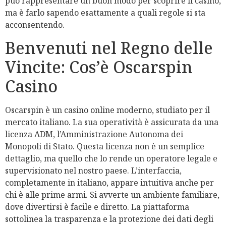
può rappresentare un buon modo per scoprire il casino,
ma è farlo sapendo esattamente a quali regole si sta
acconsentendo.
Benvenuti nel Regno delle
Vincite: Cos’è Oscarspin
Casino
Oscarspin è un casino online moderno, studiato per il
mercato italiano. La sua operatività è assicurata da una
licenza ADM, l’Amministrazione Autonoma dei
Monopoli di Stato. Questa licenza non è un semplice
dettaglio, ma quello che lo rende un operatore legale e
supervisionato nel nostro paese. L’interfaccia,
completamente in italiano, appare intuitiva anche per
chi è alle prime armi. Si avverte un ambiente familiare,
dove divertirsi è facile e diretto. La piattaforma
sottolinea la trasparenza e la protezione dei dati degli