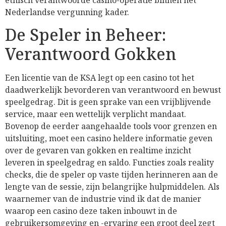
Nederlandse vergunning kader.
De Speler in Beheer:
Verantwoord Gokken
Een licentie van de KSA legt op een casino tot het
daadwerkelijk bevorderen van verantwoord en bewust
speelgedrag. Dit is geen sprake van een vrijblijvende
service, maar een wettelijk verplicht mandaat.
Bovenop de eerder aangehaalde tools voor grenzen en
uitsluiting, moet een casino heldere informatie geven
over de gevaren van gokken en realtime inzicht
leveren in speelgedrag en saldo. Functies zoals reality
checks, die de speler op vaste tijden herinneren aan de
lengte van de sessie, zijn belangrijke hulpmiddelen. Als
waarnemer van de industrie vind ik dat de manier
waarop een casino deze taken inbouwt in de
gebruikersomgeving en -ervaring een groot deel zegt