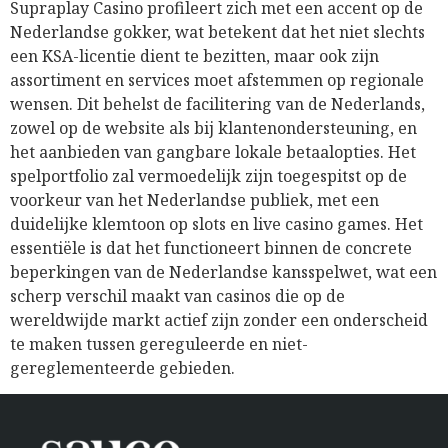
Supraplay Casino profileert zich met een accent op de
Nederlandse gokker, wat betekent dat het niet slechts
een KSA-licentie dient te bezitten, maar ook zijn
assortiment en services moet afstemmen op regionale
wensen. Dit behelst de facilitering van de Nederlands,
zowel op de website als bij klantenondersteuning, en
het aanbieden van gangbare lokale betaalopties. Het
spelportfolio zal vermoedelijk zijn toegespitst op de
voorkeur van het Nederlandse publiek, met een
duidelijke klemtoon op slots en live casino games. Het
essentiële is dat het functioneert binnen de concrete
beperkingen van de Nederlandse kansspelwet, wat een
scherp verschil maakt van casinos die op de
wereldwijde markt actief zijn zonder een onderscheid
te maken tussen gereguleerde en niet-
gereglementeerde gebieden.