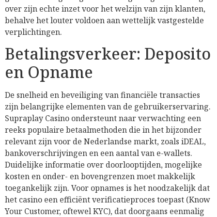
over zijn echte inzet voor het welzijn van zijn klanten,
behalve het louter voldoen aan wettelijk vastgestelde
verplichtingen.
Betalingsverkeer: Deposito
en Opname
De snelheid en beveiliging van financiële transacties
zijn belangrijke elementen van de gebruikerservaring.
Supraplay Casino ondersteunt naar verwachting een
reeks populaire betaalmethoden die in het bijzonder
relevant zijn voor de Nederlandse markt, zoals iDEAL,
bankoverschrijvingen en een aantal van e-wallets.
Duidelijke informatie over doorlooptijden, mogelijke
kosten en onder- en bovengrenzen moet makkelijk
toegankelijk zijn. Voor opnames is het noodzakelijk dat
het casino een efficiënt verificatieproces toepast (Know
Your Customer, oftewel KYC), dat doorgaans eenmalig