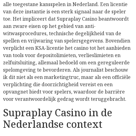
alle toegestane kansspelen in Nederland. Een licentie
van deze instantie is een sterk signaal naar de speler
toe. Het impliceert dat Supraplay Casino beantwoordt
aan zware eisen op het gebied van anti-
witwasprocedures, technische degelijkheid van de
spellen en vrijwaring van spelersgegevens. Bovendien
verplicht een KSA-licentie het casino tot het aanbieden
van tools voor depositolimieten, verlieslimieten en
zelfuitsluiting, allemaal bedoeld om een gereguleerde
spelomgeving te bevorderen. Als journalist beschouw
ik dit niet als een marketingtruc, maar als een officiële
verplichting die doorzichtigheid vereist en een
opvangnet biedt voor spelers, waardoor de barrière
voor verantwoordelijk gedrag wordt teruggebracht.
Supraplay Casino in de
Nederlandse context