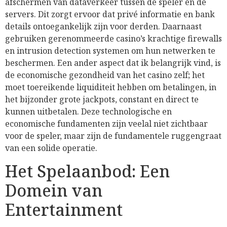
afschermen van dataverkeer tussen de speler en de
servers. Dit zorgt ervoor dat privé informatie en bank
details ontoegankelijk zijn voor derden. Daarnaast
gebruiken gerenommeerde casino’s krachtige firewalls
en intrusion detection systemen om hun netwerken te
beschermen. Een ander aspect dat ik belangrijk vind, is
de economische gezondheid van het casino zelf; het
moet toereikende liquiditeit hebben om betalingen, in
het bijzonder grote jackpots, constant en direct te
kunnen uitbetalen. Deze technologische en
economische fundamenten zijn veelal niet zichtbaar
voor de speler, maar zijn de fundamentele ruggengraat
van een solide operatie.
Het Spelaanbod: Een
Domein van
Entertainment