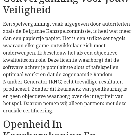
Veiligheid
Een spelvergunning, vaak afgegeven door autoriteiten
zoals de Belgische Kansspelcommissie, is heel wat meer
dan een papiertje papier. Het is een strikte set regels
waaraan elke game-ontwikkelaar zich moet
onderwerpen. Ik beschouw het als een objectieve
kwaliteitscontrole. Deze licentie waarborgt dat de
software achter je populairste slots of tafelspellen
optimaal werkt en dat de zogenaamde Random
Number Generator (RNG) echt toevallige resultaten
produceert. Zonder dit keurmerk van goedkeuring is
er geen objectieve waarborg over de integriteit van
het spel. Daarom nemen wij alleen partners met deze
cruciale certificering.
Openheid In