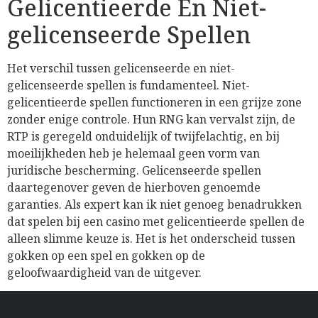
Gelicentieerde En Niet-
gelicenseerde Spellen
Het verschil tussen gelicenseerde en niet-
gelicenseerde spellen is fundamenteel. Niet-
gelicentieerde spellen functioneren in een grijze zone
zonder enige controle. Hun RNG kan vervalst zijn, de
RTP is geregeld onduidelijk of twijfelachtig, en bij
moeilijkheden heb je helemaal geen vorm van
juridische bescherming. Gelicenseerde spellen
daartegenover geven de hierboven genoemde
garanties. Als expert kan ik niet genoeg benadrukken
dat spelen bij een casino met gelicentieerde spellen de
alleen slimme keuze is. Het is het onderscheid tussen
gokken op een spel en gokken op de
geloofwaardigheid van de uitgever.