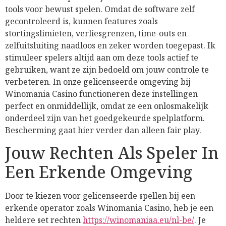
tools voor bewust spelen. Omdat de software zelf
gecontroleerd is, kunnen features zoals
stortingslimieten, verliesgrenzen, time-outs en
zelfuitsluiting naadloos en zeker worden toegepast. Ik
stimuleer spelers altijd aan om deze tools actief te
gebruiken, want ze zijn bedoeld om jouw controle te
verbeteren. In onze gelicenseerde omgeving bij
Winomania Casino functioneren deze instellingen
perfect en onmiddellijk, omdat ze een onlosmakelijk
onderdeel zijn van het goedgekeurde spelplatform.
Bescherming gaat hier verder dan alleen fair play.
Jouw Rechten Als Speler In
Een Erkende Omgeving
Door te kiezen voor gelicenseerde spellen bij een
erkende operator zoals Winomania Casino, heb je een
heldere set rechten
https://winomaniaa.eu/nl-be/
. Je