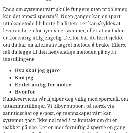
Enda om systemet vårt skulle fungere uten problemer,
kan det oppstå spørsmål. Noen ganger kan en spart
uttaksmetode bli borte fra listen. Det kan skyldes at
leverandøren fornyer sine systemer, eller at metoden
er kortvarig utilgjengelig. Derfor bør du først sjekke
om du har en alternativ lagret metode å bruke. Ellers,
må du legge til den nødvendige metoden på nytt i
innstillingene.
Hva skal jeg gjøre
Kan jeg
Er det mulig for andre
Hvorfor
Kundeservicen vår hjelper deg villig med spørsmål om
uttaksinnstillinger. Vi tilbyr support på norsk via
sanntidschat og e-post, og mannskapet vårt kan
systemet godt. Ikke nøl med å ta kontakt om du er
usikker på noe. Det er mer fornuftig å spørre en gang