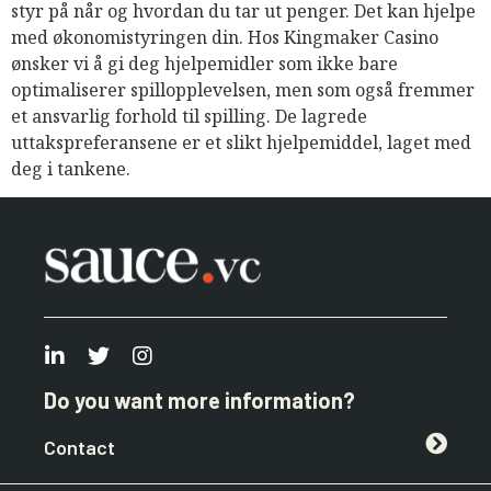
styr på når og hvordan du tar ut penger. Det kan hjelpe
med økonomistyringen din. Hos Kingmaker Casino
ønsker vi å gi deg hjelpemidler som ikke bare
optimaliserer spillopplevelsen, men som også fremmer
et ansvarlig forhold til spilling. De lagrede
uttakspreferansene er et slikt hjelpemiddel, laget med
deg i tankene.
Do you want more information?
Contact