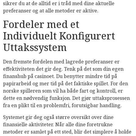
sikrer du at de alltid er i tråd med dine aktuelle
preferanser og at alle metoder er aktive.
Fordeler med et
Individuelt Konfigurert
Uttakssystem
Den fremste fordelen med lagrede preferanser er
effektiviteten det gir deg. Tenk på det som din egen
finanshub på casinoet. Du benytter mindre tid på
papirarbeid og mer tid på det faktiske spillet. For den
norske spilleren som vil ha både fart og kontroll, er
dette en nødvendig funksjon. Det gjør uttaksprosessen
fra en plikt til en problemfri, forutsigbar handling.
Systemet gir deg også større oversikt over dine
finansielle aktiviteter. Når alle dine foretrukne
metoder er samlet på ett sted, blir det simplere å holde