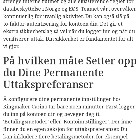
strenge interne rutiner og alle eksisterende regler for
databeskyttelse i Norge og EØS. Teamet vårt overvåker
kontinuerlig for uvanlig aktivitet. Du kan også slå på
to-faktor-autentisering for kontoen din. Det gir et
ekstra sikkerhetslag så vel når du logger inn og når du
verifiserer uttak. Din sikkerhet er fundamentet for alt
vi gjør.
På hvilken måte Setter opp
du Dine Permanente
Uttakspreferanser
Å konfigurere dine permanente innstillinger hos
Kingmaker Casino tar bare noen minutter. Først logger
du inn på kontoen din og beveger deg til
‘Betalingsmetoder’ eller ‘Kontoinnstillinger’. Der inne
finner du en egen seksjon for uttakspreferanser. Du
kan inkludere flere betalingsmetoder, for eksempel