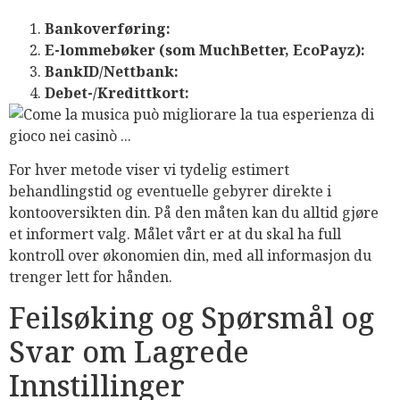
Bankoverføring:
E-lommebøker (som MuchBetter, EcoPayz):
BankID/Nettbank:
Debet-/Kredittkort:
For hver metode viser vi tydelig estimert
behandlingstid og eventuelle gebyrer direkte i
kontooversikten din. På den måten kan du alltid gjøre
et informert valg. Målet vårt er at du skal ha full
kontroll over økonomien din, med all informasjon du
trenger lett for hånden.
Feilsøking og Spørsmål og
Svar om Lagrede
Innstillinger