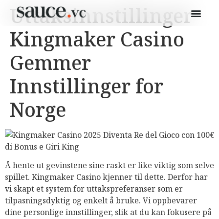
Uttaksinnstillinger
Kingmaker Casino
Gemmer
Innstillinger for
Norge
Å hente ut gevinstene sine raskt er like viktig som selve
spillet. Kingmaker Casino kjenner til dette. Derfor har
vi skapt et system for uttakspreferanser som er
tilpasningsdyktig og enkelt å bruke. Vi oppbevarer
dine personlige innstillinger, slik at du kan fokusere på