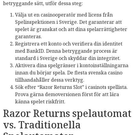
betryggande sätt, utför dessa steg:
Välja ut en casinooperatör med licens från
Spelinspektionen i Sverige. Det garanterar att
spelet är granskat och att dina spelarrättigheter
garanteras.
Registrera ett konto och verifiera din identitet
med BankID. Denna betryggande process är
standard i Sverige och skyddar din integritet.
Aktivera dina spelgränser i kontoinställningarna
innan du börjar spela. De flesta svenska casino
tillhandahåller dessa verktyg.
Sök efter “Razor Returns Slot” i casinots spellista.
Prova gärna demoversionen först för att lära
känna spelet riskfritt.
Razor Returns spelautomat
vs. Traditionella