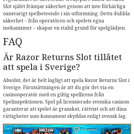
Slot självt främjar säkerhet genom att inte förhärliga
oansvarigt spelbeteende i sin utformning. Detta dubbla
säkerhet – från operatören och spelets egna
mekanismer – skapar en stabil grund för spelglädjen.
FAQ
Är Razor Returns Slot tillåtet
att spela i Sverige?
Absolut, det är helt lagligt att spela Razor Returns Slot i
Sverige. Förutsättningen är att du gör det via en
casinooperatör med en giltig spellicens från
Spelinspektionen. Spel på licensierade svenska casinon
garanterar att spelet är granskat, rättvist och att dina
rättigheter som konsument skyddas enligt svensk lag.