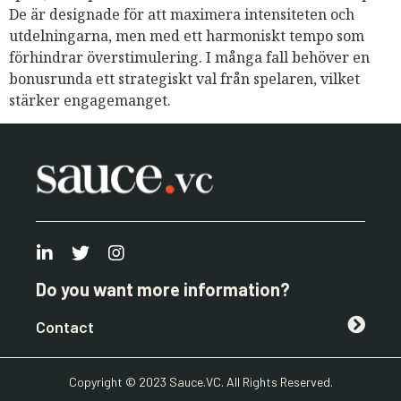
De är designade för att maximera intensiteten och
utdelningarna, men med ett harmoniskt tempo som
förhindrar överstimulering. I många fall behöver en
bonusrunda ett strategiskt val från spelaren, vilket
stärker engagemanget.
Do you want more information?
Contact
Copyright © 2023 Sauce.VC. All Rights Reserved.