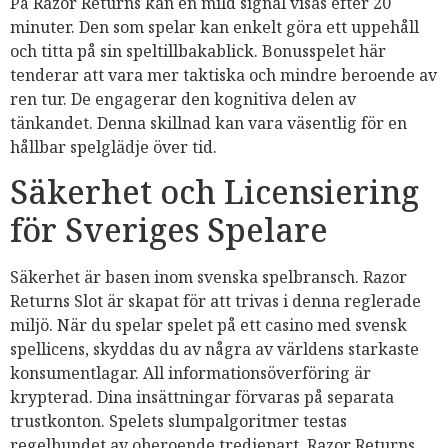
På Razor Returns kan en mild signal visas efter 20
minuter. Den som spelar kan enkelt göra ett uppehåll
och titta på sin speltillbakablick. Bonusspelet här
tenderar att vara mer taktiska och mindre beroende av
ren tur. De engagerar den kognitiva delen av
tänkandet. Denna skillnad kan vara väsentlig för en
hållbar spelglädje över tid.
Säkerhet och Licensiering
för Sveriges Spelare
Säkerhet är basen inom svenska spelbransch. Razor
Returns Slot är skapat för att trivas i denna reglerade
miljö. När du spelar spelet på ett casino med svensk
spellicens, skyddas du av några av världens starkaste
konsumentlagar. All informationsöverföring är
krypterad. Dina insättningar förvaras på separata
trustkonton. Spelets slumpalgoritmer testas
regelbundet av oberoende tredjepart. Razor Returns