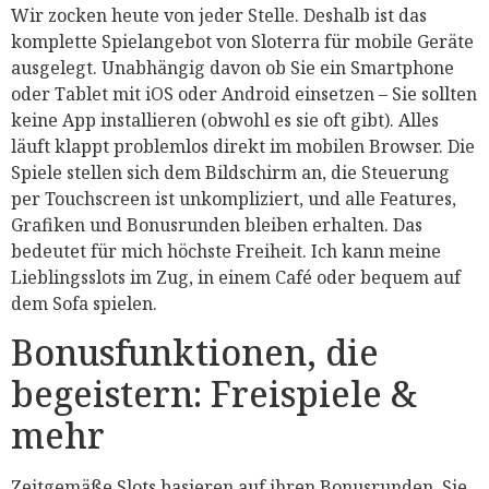
Wir zocken heute von jeder Stelle. Deshalb ist das
komplette Spielangebot von Sloterra für mobile Geräte
ausgelegt. Unabhängig davon ob Sie ein Smartphone
oder Tablet mit iOS oder Android einsetzen – Sie sollten
keine App installieren (obwohl es sie oft gibt). Alles
läuft klappt problemlos direkt im mobilen Browser. Die
Spiele stellen sich dem Bildschirm an, die Steuerung
per Touchscreen ist unkompliziert, und alle Features,
Grafiken und Bonusrunden bleiben erhalten. Das
bedeutet für mich höchste Freiheit. Ich kann meine
Lieblingsslots im Zug, in einem Café oder bequem auf
dem Sofa spielen.
Bonusfunktionen, die
begeistern: Freispiele &
mehr
Zeitgemäße Slots basieren auf ihren Bonusrunden. Sie