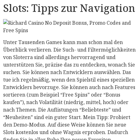
Slots: Tipps zur Navigation
Unter Tausenden Games kann man schon mal den
Überblick verlieren. Die Such- und Filtermöglichkeiten
von Sloterra sind allerdings hervorragend und
unterstützen Sie, präzise das zu entdecken, wonach Sie
suchen. Sie können nach Entwicklern auswählen. Das
tue ich regelmäßig, wenn den Spielstil eines speziellen
Entwicklers bevorzuge. Sie können auch nach Features
sortieren (zum Beispiel “Free Spins” oder “Bonus
kaufen”), nach Volatilität (niedrig, mittel, hoch) oder
nach Themen. Die Auflistungen “Beliebteste” und
“Neuheiten” sind ein guter Start. Mein Tipp: Probiert
den Demo-Modus. Auf diese Weise können Sie neue
Slots kostenlos und ohne Wagnis erproben. Dadurch
finden Sie in aller Ruhe Ihre neuen Favoriten.