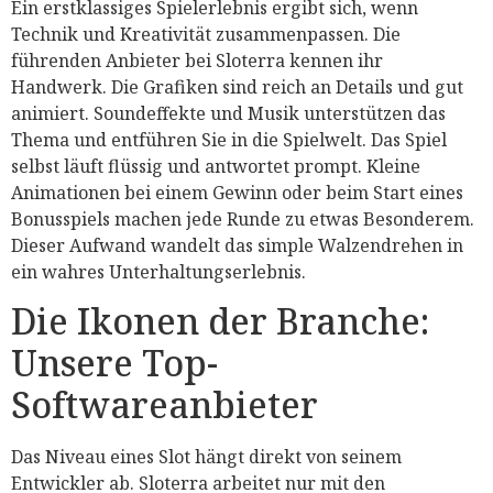
Ein erstklassiges Spielerlebnis ergibt sich, wenn
Technik und Kreativität zusammenpassen. Die
führenden Anbieter bei Sloterra kennen ihr
Handwerk. Die Grafiken sind reich an Details und gut
animiert. Soundeffekte und Musik unterstützen das
Thema und entführen Sie in die Spielwelt. Das Spiel
selbst läuft flüssig und antwortet prompt. Kleine
Animationen bei einem Gewinn oder beim Start eines
Bonusspiels machen jede Runde zu etwas Besonderem.
Dieser Aufwand wandelt das simple Walzendrehen in
ein wahres Unterhaltungserlebnis.
Die Ikonen der Branche:
Unsere Top-
Softwareanbieter
Das Niveau eines Slot hängt direkt von seinem
Entwickler ab. Sloterra arbeitet nur mit den