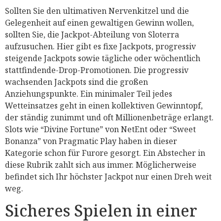
Sollten Sie den ultimativen Nervenkitzel und die
Gelegenheit auf einen gewaltigen Gewinn wollen,
sollten Sie, die Jackpot-Abteilung von Sloterra
aufzusuchen. Hier gibt es fixe Jackpots, progressiv
steigende Jackpots sowie tägliche oder wöchentlich
stattfindende-Drop-Promotionen. Die progressiv
wachsenden Jackpots sind die großen
Anziehungspunkte. Ein minimaler Teil jedes
Wetteinsatzes geht in einen kollektiven Gewinntopf,
der ständig zunimmt und oft Millionenbeträge erlangt.
Slots wie “Divine Fortune” von NetEnt oder “Sweet
Bonanza” von Pragmatic Play haben in dieser
Kategorie schon für Furore gesorgt. Ein Abstecher in
diese Rubrik zahlt sich aus immer. Möglicherweise
befindet sich Ihr höchster Jackpot nur einen Dreh weit
weg.
Sicheres Spielen in einer