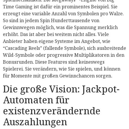
Time Gaming ist dafür ein prominentes Beispiel. Sie
erzeugt eine variable Anzahl von Symbolen pro Walze.
So sind in jedem Spin Hunderttausende von
Gewinnwegen möglich, was die Spannung merklich
erhöht. Das ist aber bei weitem nicht alles. Viele
Anbieter haben eigene Systeme im Angebot, wie
“Cascading Reels” (fallende Symbole), sich ausbreitende
Wild-Symbole oder progressive Multiplikatoren in den
Bonusrunden. Diese Features sind keineswegs
Spielerei. Sie verändern, wie Sie spielen, und können
für Momente mit großen Gewinnchancen sorgen.
Die große Vision: Jackpot-
Automaten für
existenzverändernde
Auszahlungen