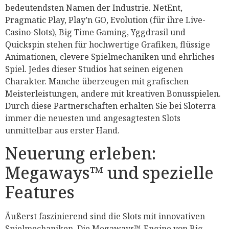
bedeutendsten Namen der Industrie. NetEnt,
Pragmatic Play, Play’n GO, Evolution (für ihre Live-
Casino-Slots), Big Time Gaming, Yggdrasil und
Quickspin stehen für hochwertige Grafiken, flüssige
Animationen, clevere Spielmechaniken und ehrliches
Spiel. Jedes dieser Studios hat seinen eigenen
Charakter. Manche überzeugen mit grafischen
Meisterleistungen, andere mit kreativen Bonusspielen.
Durch diese Partnerschaften erhalten Sie bei Sloterra
immer die neuesten und angesagtesten Slots
unmittelbar aus erster Hand.
Neuerung erleben:
Megaways™ und spezielle
Features
Äußerst faszinierend sind die Slots mit innovativen
Spielmechaniken. Die Megaways™-Engine von Big