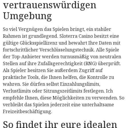
vertrauenswürdigen
Umgebung
So viel Vergnügen das Spielen bringt, ein stabiler
Rahmen ist grundlegend. Sloterra Casino besitzt eine
gültige Glücksspiellizenz und bewahrt Ihre Daten mit
fortschrittlicher Verschlüsselungstechnik. Alle Spiele
der Top-Anbieter werden turnusmäßig von neutralen
Stellen auf ihre Zufallsgerechtigkeit (RNG) überprüft.
Als Spieler besitzen Sie außerdem Zugriff auf
praktische Tools, die Ihnen helfen, die Kontrolle zu
wahren. Sie dürfen selbst Einzahlungslimits,
Verlustlimits oder Sitzungszeitlimits festlegen. Ich
empfehle Ihnen, diese Möglichkeiten zu verwenden. So
verbleibt das Spielen jederzeit eine unterhaltsame
Freizeitbeschäftigung.
So findet ihr eure idealen