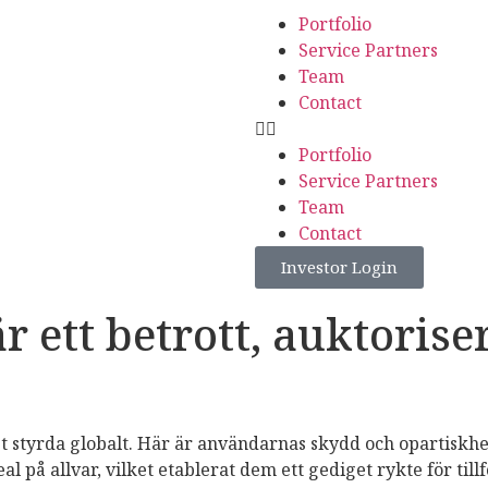
Portfolio
Service Partners
Team
Contact
Portfolio
Service Partners
Team
Contact
Investor Login
r ett betrott, auktoris
styrda globalt. Här är användarnas skydd och opartiskhet 
l på allvar, vilket etablerat dem ett gediget rykte för till