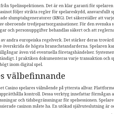
 från Spelinspektionen. Det är en klar garanti för spelaren
not följer strikta regler för spelareskydd, ansvarsfullt spe
ade slumptalsgeneratorer (RNG). Det säkerställer att varje 
v oberoende tredjepartsorganisationer. För den svenska s
ngar och personuppgifter behandlas säkert och att reglerna a
av andra europeiska regelverk. Det stärker deras trovärdi
ste överskrida de högsta branschstandarderna. Spelaren kan
illgångar även vid eventuella företagshändelser. Systemen
tändigt. I praktiken dokumenteras varje transaktion och 
ögt inom digital spel.
es välbefinnande
bet Casino spelares välmående på yttersta allvar. Plattfor
upprätthålla kontroll. Dessa verktyg innefattar förmågan a
nsningar och tidsbegränsningar för spelsessionen. Spelare
ensierade casinon måste ha. En utökad självuteslutning är o