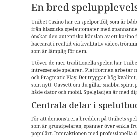
En bred spelupplevels
Unibet Casino har en spelportfölj som är båd
från klassiska spelautomater med spännande 
önskar den autentiska känslan av ett kasino f
baccarat i realtid via kvalitativ videoströmni
som är lämplig för dem.
Utöver de mer traditionella spelen har Unibe
intresserade spelaren. Plattformen arbetar
och Pragmatic Play. Det tryggar hög kvalitet,
som nytt. Oavsett om du gillar snabba spinn 
både dator och mobil. Spelglädjen är med di
Centrala delar i spelutbu
För att demonstrera bredden på Unibets spel
som är grundpelaren, spänner över enkla fru
populärt. Interaktionen med professionella d