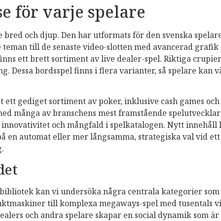
e för varje spelare
e bred och djup. Den har utformats för den svenska spelare
teman till de senaste video-slotten med avancerad grafi
inns ett brett sortiment av live dealer-spel. Riktiga crupi
ng. Dessa bordsspel finns i flera varianter, så spelare kan 
t ett gediget sortiment av poker, inklusive cash games och 
 med många av branschens mest framstående spelutvecklare
 innovativitet och mångfald i spelkatalogen. Nytt innehåll 
på en automat eller mer långsamma, strategiska val vid ett
g.
det
bibliotek kan vi undersöka några centrala kategorier som 
ktmaskiner till komplexa megaways-spel med tusentals vins
ealers och andra spelare skapar en social dynamik som är 