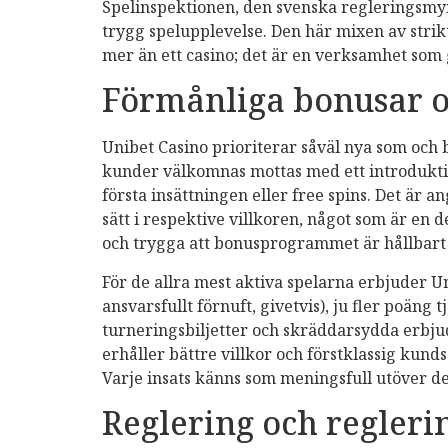
Spelinspektionen, den svenska regleringsmynd
trygg spelupplevelse. Den här mixen av strikta 
mer än ett casino; det är en verksamhet som 
Förmånliga bonusar o
Unibet Casino prioriterar såväl nya som och
kunder välkomnas mottas med ett introduktio
första insättningen eller free spins. Det är a
sätt i respektive villkoren, något som är en 
och trygga att bonusprogrammet är hållbart 
För de allra mest aktiva spelarna erbjuder 
ansvarsfullt förnuft, givetvis), ju fler poäng 
turneringsbiljetter och skräddarsydda erbjud
erhåller bättre villkor och förstklassig kund
Varje insats känns som meningsfull utöver d
Reglering och reglerin