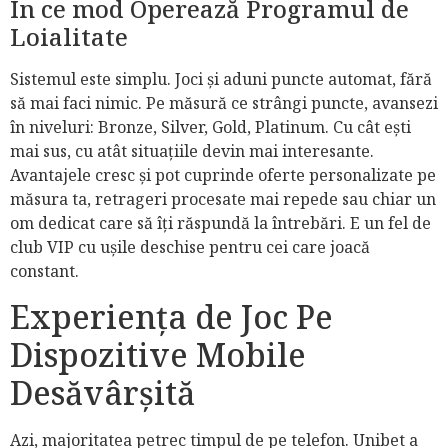
În ce mod Operează Programul de
Loialitate
Sistemul este simplu. Joci și aduni puncte automat, fără
să mai faci nimic. Pe măsură ce strângi puncte, avansezi
în niveluri: Bronze, Silver, Gold, Platinum. Cu cât ești
mai sus, cu atât situațiile devin mai interesante.
Avantajele cresc și pot cuprinde oferte personalizate pe
măsura ta, retrageri procesate mai repede sau chiar un
om dedicat care să îți răspundă la întrebări. E un fel de
club VIP cu ușile deschise pentru cei care joacă
constant.
Experiența de Joc Pe
Dispozitive Mobile
Desăvârșită
Azi, majoritatea petrec timpul de pe telefon. Unibet a