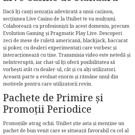
Dacă îți cauți senzația adevărată a unui cazinou,
secțiunea Live Casino de la Unibet te va mulțumi.
Colaborează cu profesioniști în acest domeniu, precum
Evolution Gaming și Pragmatic Play Live. Descoperi
zeci de mese de ruletă americană, blackjack, baccarat
și poker, cu dealeri experimentați care vorbesc și
interacționează cu tine. Transmisia video este netedă și
neîntreruptă, iar chat-ul îți oferă posibilitatea să
vorbești atât cu dealer-ul, cât și cu alți utilizatori.
Această parte a evoluat enorm și rămâne unul din
motivele pentru care utilizatorii revin.
Pachete de Primire și
Promoții Periodice
Promoțiile atrag ochii. Unibet știe asta și menține un
pachet de bun venit care se situează favorabil cu cel al