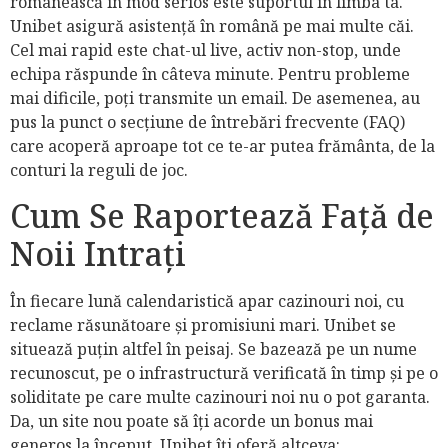
românească în mod serios este suportul în limba ta.
Unibet asigură asistență în română pe mai multe căi.
Cel mai rapid este chat-ul live, activ non-stop, unde
echipa răspunde în câteva minute. Pentru probleme
mai dificile, poți transmite un email. De asemenea, au
pus la punct o secțiune de întrebări frecvente (FAQ)
care acoperă aproape tot ce te-ar putea frământa, de la
conturi la reguli de joc.
Cum Se Raportează Față de
Noii Intrați
În fiecare lună calendaristică apar cazinouri noi, cu
reclame răsunătoare și promisiuni mari. Unibet se
situează puțin altfel în peisaj. Se bazează pe un nume
recunoscut, pe o infrastructură verificată în timp și pe o
soliditate pe care multe cazinouri noi nu o pot garanta.
Da, un site nou poate să îți acorde un bonus mai
generos la început. Unibet îți oferă altceva: