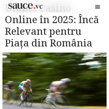
Unibet Casino
Online în 2025: Încă
Relevant pentru
Piața din România