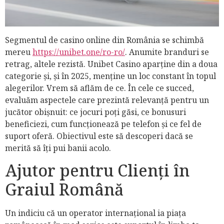
Segmentul de casino online din România se schimbă
mereu
https://unibet.one/ro-ro/
. Anumite branduri se
retrag, altele rezistă. Unibet Casino aparține din a doua
categorie și, și în 2025, menține un loc constant în topul
alegerilor. Vrem să aflăm de ce. În cele ce succed,
evaluăm aspectele care prezintă relevanță pentru un
jucător obișnuit: ce jocuri poți găsi, ce bonusuri
beneficiezi, cum funcționează pe telefon și ce fel de
suport oferă. Obiectivul este să descoperi dacă se
merită să îți pui banii acolo.
Ajutor pentru Clienți în
Graiul Română
Un indiciu că un operator internațional ia piața