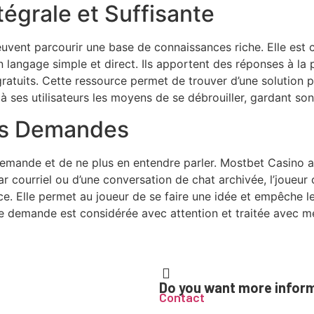
tégrale et Suffisante
s peuvent parcourir une base de connaissances riche. Elle es
n langage simple et direct. Ils apportent des réponses à la
 gratuits. Cette ressource permet de trouver d’une solution
à ses utilisateurs les moyens de se débrouiller, gardant so
des Demandes
 demande et de ne plus en entendre parler. Mostbet Casino 
 par courriel ou d’une conversation de chat archivée, l’joueu
nce. Elle permet au joueur de se faire une idée et empêche
e demande est considérée avec attention et traitée avec m
Do you want more infor
Contact