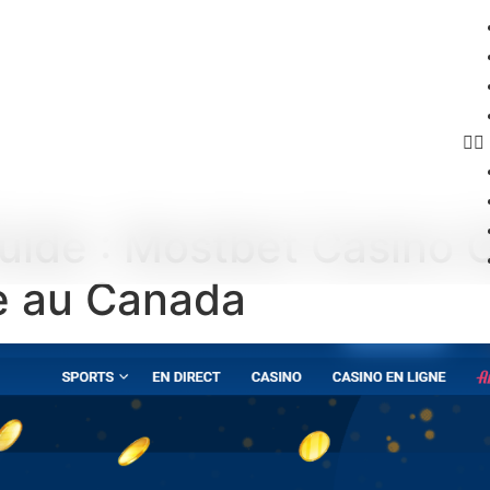
uide : Mostbet Casino 
de au Canada