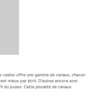
 Le casino offre une gamme de canaux, chacun
ent mieux par écrit. D’autres encore sont
il du joueur. Cette pluralité de canaux