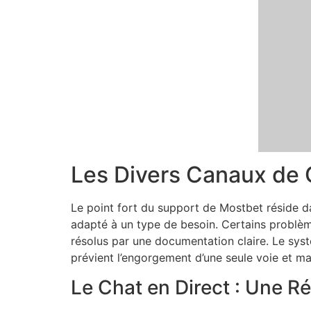
Les Divers Canaux de
Le point fort du support de Mostbet réside d
adapté à un type de besoin. Certains problème
résolus par une documentation claire. Le systè
prévient l’engorgement d’une seule voie et m
Le Chat en Direct : Une R