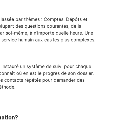
t classée par thèmes : Comptes, Dépôts et
 plupart des questions courantes, de la
 par soi-même, à n’importe quelle heure. Une
n service humain aux cas les plus complexes.
a instauré un système de suivi pour chaque
r connaît où en est le progrès de son dossier.
 les contacts répétés pour demander des
éthode.
mation?