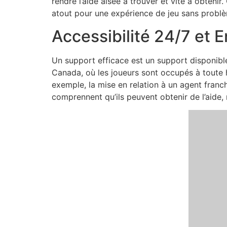
rendre l’aide aisée à trouver et vite à obtenir.
atout pour une expérience de jeu sans probl
Accessibilité 24/7 et
Un support efficace est un support disponible
Canada, où les joueurs sont occupés à toute h
exemple, la mise en relation à un agent franch
comprennent qu’ils peuvent obtenir de l’aide, 