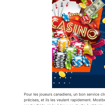
Pour les joueurs canadiens, un bon service cli
précises, et ils les veulent rapidement. Most