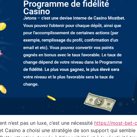
ent n’est pas un luxe, c’est une nécessité
https://most-bet-c
bet Casino a choisi une stratégie de son support qui semble 