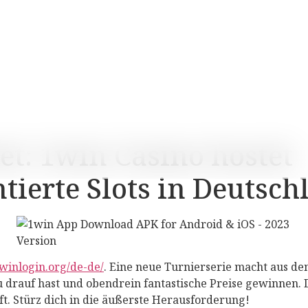
tet: 1win Casino hostet
ierte Slots in Deutsch
1winlogin.org/de-de/
. Eine neue Turnierserie macht aus de
 drauf hast und obendrein fantastische Preise gewinnen. D
ft. Stürz dich in die äußerste Herausforderung!