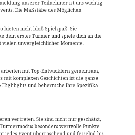
kmeldung unserer Teilnehmer ist uns wichtig
-Events. Die Maßstäbe des Möglichen
 bieten nicht bloß Spielspaß. Sie
 dein erstes Turnier und spiele dich an die
t vielen unvergleichlicher Momente.
ir arbeiten mit Top-Entwicklern gemeinsam,
s mit komplexen Geschichten ist die ganze
 Highlights und beherrsche ihre Spezifika
en vertreten. Sie sind nicht nur geschätzt,
 Turniermodus besonders wertvolle Punkte
bt jedes Event überraschend und fesselnd bis