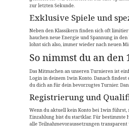
zur letzten Sekunde.
Exklusive Spiele und spe
Neben den Klassikern finden sich oft limitier
hauchen neue Energie und Spannung in den W
lohnt sich also, immer wieder nach neuen Miss
So nimmst du an den 1
Das Mitmachen an unseren Turnieren ist einfac
Login in deinem 1win Konto. Danach findest
du dich an für dein bevorzugtes Turnier. D
Registrierung und Qualif
Wenn du aktuell kein Konto bei 1win führst,
Einzahlung bist du startklar. Für bestimmte
alle Teilnahmevoraussetzungen transparent un