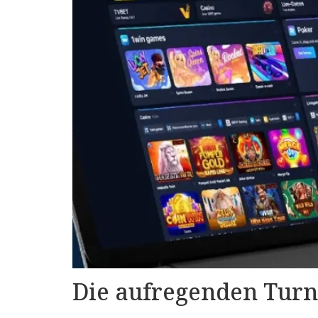
Die aufregenden Turn