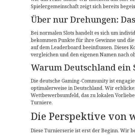
Spielergemeinschaft zeigt sich bereits begei
Über nur Drehungen: Das
Bei normalen Slots handelt es sich um indivi
bekommen Punkte für ihre Gewinne und die Hä
auf dem Leaderboard beeinflussen. Dieses Kon
vergleichen und den eigenen Namen nach ob
Warum Deutschland ein Sc
Die deutsche Gaming-Community ist engagiert
optimalerweise in Deutschland. Wir erblicken
Wettbewerbsumfeld, das zu lokalen Vorlieben 
Turniere.
Die Perspektive von w
Diese Turnierserie ist erst der Beginn. Wir 