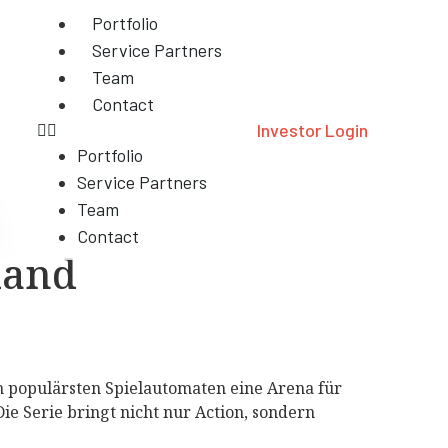
Portfolio
Service Partners
Team
Contact
Investor Login
Portfolio
Service Partners
Team
Contact
land
n populärsten Spielautomaten eine Arena für
ie Serie bringt nicht nur Action, sondern