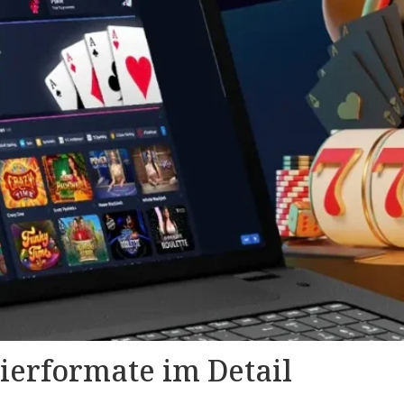
ierformate im Detail