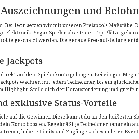
 Auszeichnungen und Beloh
n. Bei 1win setzen wir mit unseren Preispools Maßstäbe
ige Elektronik. Sogar Spieler abseits der Top-Plätze gehen
 sollte geschätzt werden. Die genaue Preisaufstellung ent
e Jackpots
ie direkt auf dein Spielerkonto gelangen. Bei einigen Me
Jackpots wachsen mit jedem Teilnehmer, bis ein glückliche
m Highlight. Stelle dich der Herausforderung und greife 
nd exklusive Status-Vorteile
piele auf die Gewinner. Diese kannst du an den heißesten 
ie dein Konto boosten. Regelmäßige Teilnehmer sammeln au
etreuer, höhere Limits und Zugänge zu besonderen Events