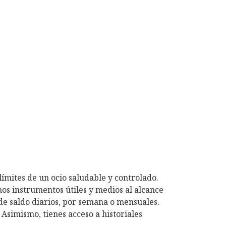
ímites de un ocio saludable y controlado.
mos instrumentos útiles y medios al alcance
e saldo diarios, por semana o mensuales.
Asimismo, tienes acceso a historiales