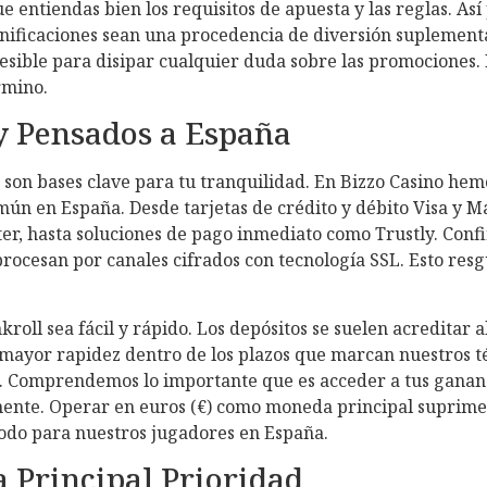
ue entiendas bien los requisitos de apuesta y las reglas. A
nificaciones sean una procedencia de diversión suplementa
cesible para disipar cualquier duda sobre las promociones.
rmino.
y Pensados a España
es son bases clave para tu tranquilidad. En Bizzo Casino h
mún en España. Desde tarjetas de crédito y débito Visa y M
ter, hasta soluciones de pago inmediato como Trustly. Co
e procesan por canales cifrados con tecnología SSL. Esto r
ll sea fácil y rápido. Los depósitos se suelen acreditar 
a mayor rapidez dentro de los plazos que marcan nuestros té
. Comprendemos lo importante que es acceder a tus gananci
ente. Operar en euros (€) como moneda principal suprim
modo para nuestros jugadores en España.
a Principal Prioridad