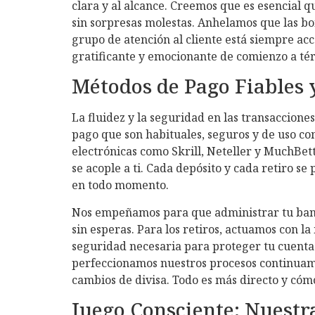
clara y al alcance. Creemos que es esencial q
sin sorpresas molestas. Anhelamos que las bo
grupo de atención al cliente está siempre ac
gratificante y emocionante de comienzo a té
Métodos de Pago Fiables 
La fluidez y la seguridad en las transaccion
pago que son habituales, seguros y de uso co
electrónicas como Skrill, Neteller y MuchBet
se acople a ti. Cada depósito y cada retiro s
en todo momento.
Nos empeñamos para que administrar tu bankro
sin esperas. Para los retiros, actuamos con l
seguridad necesaria para proteger tu cuenta
perfeccionamos nuestros procesos continuam
cambios de divisa. Todo es más directo y có
Juego Consciente: Nuestr