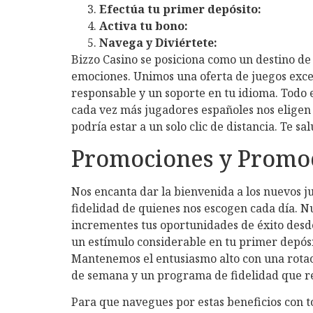
Efectúa tu primer depósito:
Activa tu bono:
Navega y Diviértete:
Bizzo Casino se posiciona como un destino de
emociones. Unimos una oferta de juegos exc
responsable y un soporte en tu idioma. Todo 
cada vez más jugadores españoles nos eligen 
podría estar a un solo clic de distancia. Te s
Promociones y Promoc
Nos encanta dar la bienvenida a los nuevos 
fidelidad de quienes nos escogen cada día. 
incrementes tus oportunidades de éxito desde
un estímulo considerable en tu primer depósi
Mantenemos el entusiasmo alto con una rotaci
de semana y un programa de fidelidad que re
Para que navegues por estas beneficios con 