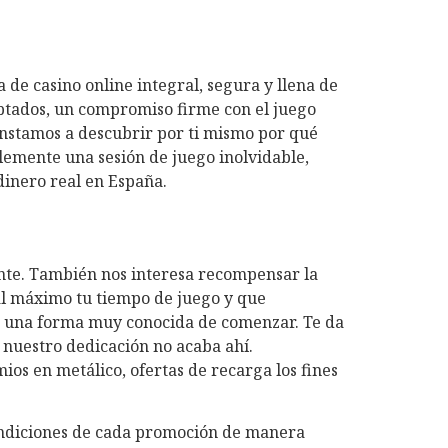
de casino online integral, segura y llena de
ptados, un compromiso firme con el juego
instamos a descubrir por ti mismo por qué
lemente una sesión de juego inolvidable,
 dinero real en España.
ante. También nos interesa recompensar la
al máximo tu tiempo de juego y que
es una forma muy conocida de comenzar. Te da
 nuestro dedicación no acaba ahí.
s en metálico, ofertas de recarga los fines
condiciones de cada promoción de manera