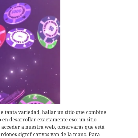
e tanta variedad, hallar un sitio que combine
 en desarrollar exactamente eso: un sitio
l acceder a nuestra web, observarás que está
rdones significativos van de la mano. Para