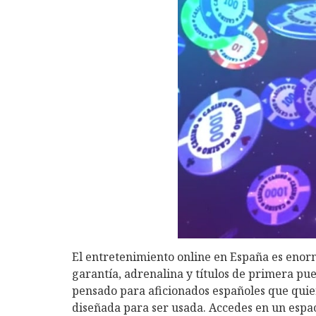
El entretenimiento online en España es eno
garantía, adrenalina y títulos de primera pu
pensado para aficionados españoles que quier
diseñada para ser usada. Accedes en un espac