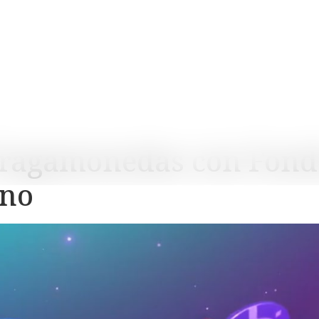
Tragamonedas con Fondo
ino