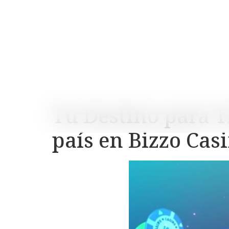
Tu Destino para 
país en Bizzo Cas