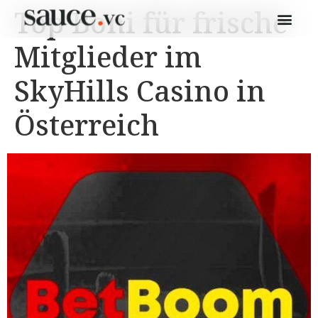
Top Boni für frische
Mitglieder im
SkyHills Casino in
Österreich