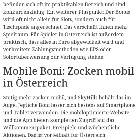
befinden sich oft im praktikablen Bereich und sind
konkurrenzfähig. Ein weiterer Pluspunkt: Der Bonus
wird oft nicht allein für Slots, sondern auch für
Tischspiele angerechnet. Das verschafft Ihnen mehr
Spielraum. Für Spieler in Österreich ist außerdem
praktisch, dass alles in Euro abgewickelt wird und
verbreitete Zahlungsmethoden wie EPS oder
Sofortüberweisung zur Verfügung stehen.
Mobile Boni: Zocken mobil
in Österreich
Stetig mehr zocken mobil, und SkyHills behält das im
Auge. Jegliche Boni lassen sich bestens auf Smartphone
und Tablet verwenden. Die mobiloptimierte Website
und die App bieten kompletten Zugriff auf das
Willkommenspaket, Freispiele und wöchentliche
Aktionen. Das ist vorteilhaft für Österreich: