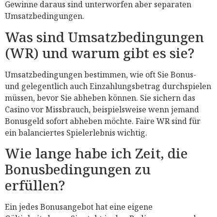
Gewinne daraus sind unterworfen aber separaten
Umsatzbedingungen.
Was sind Umsatzbedingungen
(WR) und warum gibt es sie?
Umsatzbedingungen bestimmen, wie oft Sie Bonus-
und gelegentlich auch Einzahlungsbetrag durchspielen
müssen, bevor Sie abheben können. Sie sichern das
Casino vor Missbrauch, beispielsweise wenn jemand
Bonusgeld sofort abheben möchte. Faire WR sind für
ein balanciertes Spielerlebnis wichtig.
Wie lange habe ich Zeit, die
Bonusbedingungen zu
erfüllen?
Ein jedes Bonusangebot hat eine eigene