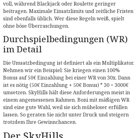
voll, während Blackjack oder Roulette geringer
beitragen. Maximale Einsatzlimits und zeitliche Fristen
sind ebenfalls üblich. Wer diese Regeln weiß, spielt
ohne böse Überraschungen.
Durchspielbedingungen (WR)
im Detail
Die Umsatzbedingung ist definiert als ein Multiplikator.
Nehmen wir ein Beispiel: Sie kriegen einen 100%
Bonus auf 50€ Einzahlung bei einer WR von 30x. Dann
ist es nötig (50€ Einzahlung + 50€ Bonus) * 30 = 3000€
umsetzen. SkyHills hält diese Anforderungen meist in
einem angemessenen Rahmen. Boni mit mäßigen WR
sind eine gute Wahl, weil sie sich müheloser erfüllen
lassen. So geraten Sie nicht unter Druck und steigern
trotzdem Ihre Gewinnchancen.
Der SkyHills