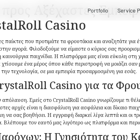
προς Αξέχαστες Εμπειρί
Portfolio
Service 
talRoll Casino
ες παίκτες που προτιμάτε τα φρουτάκια και αναζητάτε για έ
α στην αγορά. Φιλοδοξούμε να είμαστε ο κύριος σας προορισ
ή καινούργια παιχνίδια. Η πλατφόρμα μας είναι εύκολη στη
 χτίσουμε ένα μέρος όπου κάθε περιστροφή να μοιάζει σαν μ
την τεχνολογία, σε μια εμπειρία προσαρμοσμένη για εσάς.
CrystalRoll Casino για τα Φρο
 απόλαυση. Εμείς στο CrystalRoll Casino γνωρίζουμε τι θέλ
στες αρχές είναι η διασφάλιση για ασφάλεια και δίκαιο παιχ
ιμη να σας βοηθήσει. Η εγγραφή διαρκεί λίγα λεπτά και οι τ
. Βλέπουμε τον εαυτό μας λιγότερο ως πλατφόρμα και περι
αρόχων: Η Γνησιότητα του Κα