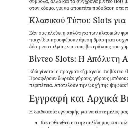
σύμβολα, αλλά και τα σύγχρονα βίντεο slots 
στον κόσμο, για να αποκτάτε πρόσβαση στα π
Κλασικού Τύπου Slots για
Εάν σας ελκύει η απλότητα των κλασικών φρο
παιχνίδια προσφέρουν άμεση δράση και συχνά, 
δόση νοσταλγίας για τους βετεράνους του χόμ
Βίντεο Slots: Η Απόλυτη 
Εδώ γίνεται η πραγματική μαγεία. Τα βίντεο s
Προσφέρουν δωρεάν γύρους, γύρους μπόνους, 
περιπέτεια. Αποτελούν την ψυχή της ψηφιακ
Εγγραφή και Αρχικά Β
Η διαδικασία εγγραφής για να είστε μέλος μα
Κατευθυνθείτε στην σελίδα μας και επι