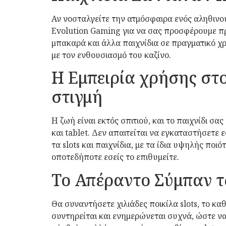
Αν νοσταλγείτε την ατμόσφαιρα ενός αληθινού
Evolution Gaming για να σας προσφέρουμε π
μπακαρά και άλλα παιχνίδια σε πραγματικό χρ
με τον ενθουσιασμό του καζίνο.
Η Εμπειρία χρήσης στ
στιγμή
Η ζωή είναι εκτός σπιτιού, και το παιχνίδι σ
και tablet. Δεν απαιτείται να εγκαταστήσετε
τα slots και παιχνίδια, με τα ίδια υψηλής πο
οποτεδήποτε εσείς το επιθυμείτε.
Το Απέραντο Σύμπαν τω
Θα συναντήσετε χιλιάδες ποικίλα slots, το κα
συντηρείται και ενημερώνεται συχνά, ώστε ν