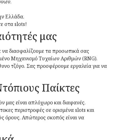
όνων.
ην Ελλάδα.
 στα slots!
αιότητές μας
ια να διασφαλίζουμε τα προσωπικά σας
οιημένο Μηχανισμό Τυχαίων Αριθμών (RNG).
θυνο τζόγο. Σας προσφέρουμε εργαλεία για να
Ντόπιους Παίκτες
ν μας είναι απλόχωρο και διαφανές.
κες περιστροφές σε ορισμένα slots και
ύς όρους. Απώτερος σκοπός είναι να
ικά