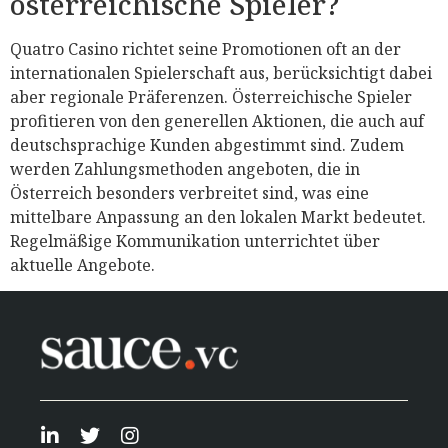
österreichische Spieler?
Quatro Casino richtet seine Promotionen oft an der
internationalen Spielerschaft aus, berücksichtigt dabei
aber regionale Präferenzen. Österreichische Spieler
profitieren von den generellen Aktionen, die auch auf
deutschsprachige Kunden abgestimmt sind. Zudem
werden Zahlungsmethoden angeboten, die in
Österreich besonders verbreitet sind, was eine
mittelbare Anpassung an den lokalen Markt bedeutet.
Regelmäßige Kommunikation unterrichtet über
aktuelle Angebote.