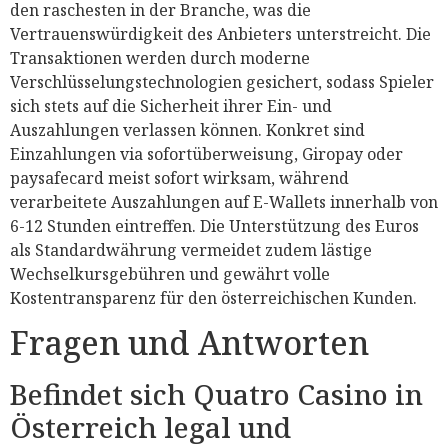
den raschesten in der Branche, was die
Vertrauenswürdigkeit des Anbieters unterstreicht. Die
Transaktionen werden durch moderne
Verschlüsselungstechnologien gesichert, sodass Spieler
sich stets auf die Sicherheit ihrer Ein- und
Auszahlungen verlassen können. Konkret sind
Einzahlungen via sofortüberweisung, Giropay oder
paysafecard meist sofort wirksam, während
verarbeitete Auszahlungen auf E-Wallets innerhalb von
6-12 Stunden eintreffen. Die Unterstützung des Euros
als Standardwährung vermeidet zudem lästige
Wechselkursgebühren und gewährt volle
Kostentransparenz für den österreichischen Kunden.
Fragen und Antworten
Befindet sich Quatro Casino in
Österreich legal und