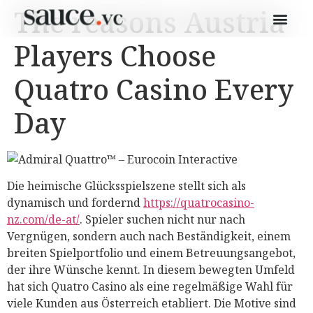
The reasons Austria
Players Choose
Quatro Casino Every
Day
Die heimische Glücksspielszene stellt sich als
dynamisch und fordernd
https://quatrocasino-
nz.com/de-at/
. Spieler suchen nicht nur nach
Vergnügen, sondern auch nach Beständigkeit, einem
breiten Spielportfolio und einem Betreuungsangebot,
der ihre Wünsche kennt. In diesem bewegten Umfeld
hat sich Quatro Casino als eine regelmäßige Wahl für
viele Kunden aus Österreich etabliert. Die Motive sind