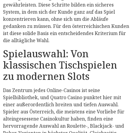
gewährleisten. Diese Schritte bilden ein sicheres
System, in dem sich der Kunde ganz auf das Spiel
konzentrieren kann, ohne sich um die Abläufe
gedanken zu müssen. Für den österreichischen Kunden
ist diese solide Basis ein entscheidendes Kriterium für
die alltägliche Wahl.
Spielauswahl: Von
klassischen Tischspielen
zu modernen Slots
Das Zentrum jedes Online-Casinos ist seine
Spielbibliothek, und Quatro Casino punktet hier mit
einer außerordentlich breiten und tiefen Auswahl.
Spieler aus Österreich, die meistens eine Vorliebe für
alteingesessene Casinokultur haben, finden eine
hervorragende Auswahl an Roulette-, Blackjack- und
Poker-Varianten in höchster Qualität. Gleichzeitig