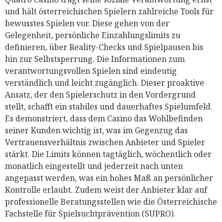
und hält österreichischen Spielern zahlreiche Tools für
bewusstes Spielen vor. Diese gehen von der
Gelegenheit, persönliche Einzahlungslimits zu
definieren, über Reality-Checks und Spielpausen bis
hin zur Selbstsperrung. Die Informationen zum
verantwortungsvollen Spielen sind eindeutig
verständlich und leicht zugänglich. Dieser proaktive
Ansatz, der den Spielerschutz in den Vordergrund
stellt, schafft ein stabiles und dauerhaftes Spielumfeld.
Es demonstriert, dass dem Casino das Wohlbefinden
seiner Kunden wichtig ist, was im Gegenzug das
Vertrauensverhältnis zwischen Anbieter und Spieler
stärkt. Die Limits können tagtäglich, wöchentlich oder
monatlich eingestellt und jederzeit nach unten
angepasst werden, was ein hohes Maß an persönlicher
Kontrolle erlaubt. Zudem weist der Anbieter klar auf
professionelle Beratungsstellen wie die Österreichische
Fachstelle für Spielsuchtprävention (SUPRO).