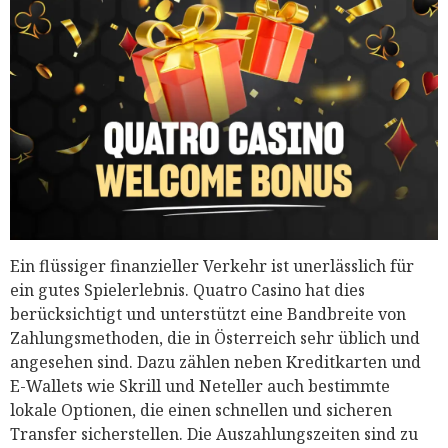
Ein flüssiger finanzieller Verkehr ist unerlässlich für
ein gutes Spielerlebnis. Quatro Casino hat dies
berücksichtigt und unterstützt eine Bandbreite von
Zahlungsmethoden, die in Österreich sehr üblich und
angesehen sind. Dazu zählen neben Kreditkarten und
E-Wallets wie Skrill und Neteller auch bestimmte
lokale Optionen, die einen schnellen und sicheren
Transfer sicherstellen. Die Auszahlungszeiten sind zu