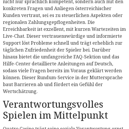
nicht nur sprachlich kompetent, sondern auch mit den
konkreten Fragen und Anliegen österreichischer
Kunden vertraut, sei es zu steuerlichen Aspekten oder
regionalen Zahlungsgepflogenheiten. Die
Erreichbarkeit ist exzellent, mit kurzen Wartezeiten im
Live-Chat. Dieser vertrauenswürdige und informierte
Support löst Probleme schnell und trägt erheblich zur
täglichen Zufriedenheit der Spieler bei. Darüber
hinaus bietet die umfangreiche FAQ-Sektion und das
Hilfe-Center detaillierte Anleitungen auf Deutsch,
sodass viele Fragen bereits im Voraus geklärt werden
können. Dieser Rundum-Service in der Muttersprache
baut Barrieren ab und fördert ein Gefühl der
Wertschätzung.
Verantwortungsvolles
Spielen im Mittelpunkt
Quatro Casino trägt seine soziale Verantwortung ernst