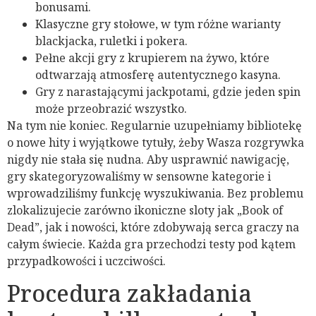
bonusami.
Klasyczne gry stołowe, w tym różne warianty
blackjacka, ruletki i pokera.
Pełne akcji gry z krupierem na żywo, które
odtwarzają atmosferę autentycznego kasyna.
Gry z narastającymi jackpotami, gdzie jeden spin
może przeobrazić wszystko.
Na tym nie koniec. Regularnie uzupełniamy bibliotekę
o nowe hity i wyjątkowe tytuły, żeby Wasza rozgrywka
nigdy nie stała się nudna. Aby usprawnić nawigację,
gry skategoryzowaliśmy w sensowne kategorie i
wprowadziliśmy funkcję wyszukiwania. Bez problemu
zlokalizujecie zarówno ikoniczne sloty jak „Book of
Dead”, jak i nowości, które zdobywają serca graczy na
całym świecie. Każda gra przechodzi testy pod kątem
przypadkowości i uczciwości.
Procedura zakładania