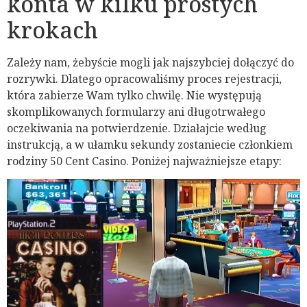
konta w kilku prostych
krokach
Zależy nam, żebyście mogli jak najszybciej dołączyć do
rozrywki. Dlatego opracowaliśmy proces rejestracji,
która zabierze Wam tylko chwilę. Nie występują
skomplikowanych formularzy ani długotrwałego
oczekiwania na potwierdzenie. Działajcie według
instrukcją, a w ułamku sekundy zostaniecie członkiem
rodziny 50 Cent Casino. Poniżej najważniejsze etapy: