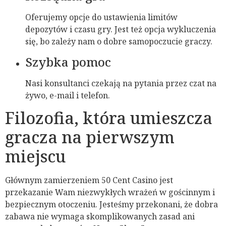
Oferujemy opcje do ustawienia limitów
depozytów i czasu gry. Jest też opcja wykluczenia
się, bo zależy nam o dobre samopoczucie graczy.
Szybka pomoc
Nasi konsultanci czekają na pytania przez czat na
żywo, e-mail i telefon.
Filozofia, która umieszcza
gracza na pierwszym
miejscu
Głównym zamierzeniem 50 Cent Casino jest
przekazanie Wam niezwykłych wrażeń w gościnnym i
bezpiecznym otoczeniu. Jesteśmy przekonani, że dobra
zabawa nie wymaga skomplikowanych zasad ani