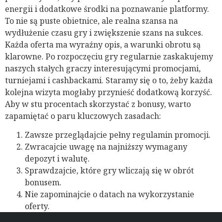
energii i dodatkowe środki na poznawanie platformy.
To nie są puste obietnice, ale realna szansa na
wydłużenie czasu gry i zwiększenie szans na sukces.
Każda oferta ma wyraźny opis, a warunki obrotu są
klarowne. Po rozpoczęciu gry regularnie zaskakujemy
naszych stałych graczy interesującymi promocjami,
turniejami i cashbackami. Staramy się o to, żeby każda
kolejna wizyta mogłaby przynieść dodatkową korzyść.
Aby w stu procentach skorzystać z bonusy, warto
zapamiętać o paru kluczowych zasadach:
Zawsze przeglądajcie pełny regulamin promocji.
Zwracajcie uwagę na najniższy wymagany
depozyt i walutę.
Sprawdzajcie, które gry wliczają się w obrót
bonusem.
Nie zapominajcie o datach na wykorzystanie
oferty.