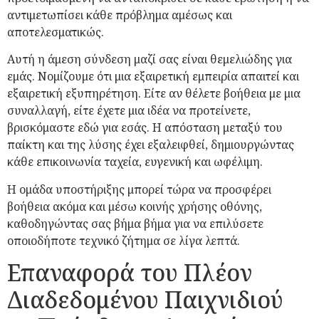
αντιμετωπίσει κάθε πρόβλημα αμέσως και
αποτελεσματικώς.
Αυτή η άμεση σύνδεση μαζί σας είναι θεμελιώδης για
εμάς. Νομίζουμε ότι μια εξαιρετική εμπειρία απαιτεί και
εξαιρετική εξυπηρέτηση. Είτε αν θέλετε βοήθεια με μια
συναλλαγή, είτε έχετε μια ιδέα να προτείνετε,
βρισκόμαστε εδώ για εσάς. Η απόσταση μεταξύ του
παίκτη και της λύσης έχει εξαλειφθεί, δημιουργώντας
κάθε επικοινωνία ταχεία, ευγενική και ωφέλιμη.
Η ομάδα υποστήριξης μπορεί τώρα να προσφέρει
βοήθεια ακόμα και μέσω κοινής χρήσης οθόνης,
καθοδηγώντας σας βήμα βήμα για να επιλύσετε
οποιοδήποτε τεχνικό ζήτημα σε λίγα λεπτά.
Επαναφορά του Πλέον
Διαδεδομένου Παιχνιδιού