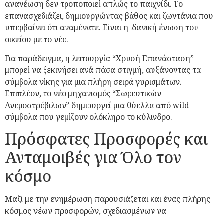
ανανέωση δεν τροποποιεί απλώς το παιχνίδι. Το
επανασχεδιάζει, δημιουργώντας βάθος και ζωντάνια που
υπερβαίνει ότι αναμένατε. Είναι η ιδανική ένωση του
οικείου με το νέο.
Για παράδειγμα, η λειτουργία “Χρυσή Επανάσταση”
μπορεί να ξεκινήσει ανά πάσα στιγμή, αυξάνοντας τα
σύμβολα νίκης για μια πλήρη σειρά γυρισμάτων.
Επιπλέον, το νέο μηχανισμός “Σωρευτικών
Ανεμοστρόβιλων” δημιουργεί μια θύελλα από wild
σύμβολα που γεμίζουν ολόκληρο το κύλινδρο.
Πρόσφατες Προσφορές και
Ανταμοιβές για Όλο τον
κόσμο
Μαζί με την ενημέρωση παρουσιάζεται και ένας πλήρης
κόσμος νέων προσφορών, σχεδιασμένων να