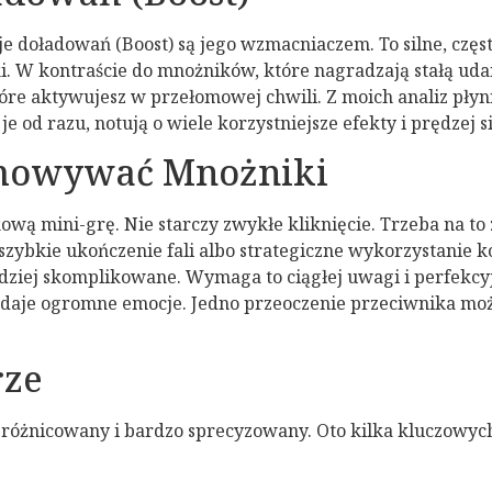
je doładowań (Boost) są jego wzmacniaczem. To silne, częs
ki. W kontraście do mnożników, które nagradzają stałą uda
tóre aktywujesz w przełomowej chwili. Z moich analiz płyni
od razu, notują o wiele korzystniejsze efekty i prędzej s
chowywać Mnożniki
wą mini-grę. Nie starczy zwykłe kliknięcie. Trzeba na to
zo szybkie ukończenie fali albo strategiczne wykorzystani
dziej skomplikowane. Wymaga to ciągłej uwagi i perfekcy
aje ogromne emocje. Jedno przeoczenie przeciwnika może
rze
różnicowany i bardzo sprecyzowany. Oto kilka kluczowyc