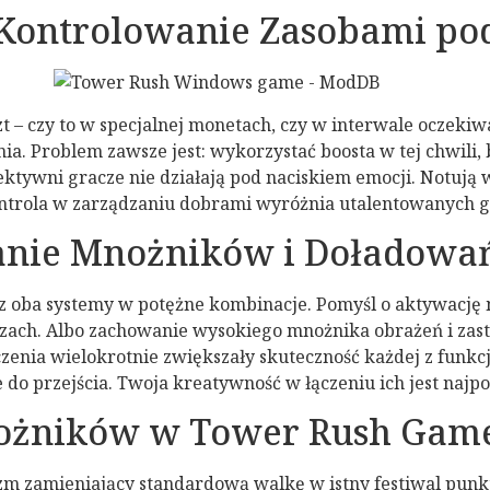
Kontrolowanie Zasobami po
zt – czy to w specjalnej monetach, czy w interwale oczek
a. Problem zawsze jest: wykorzystać boosta w tej chwili,
ektywni gracze nie działają pod naciskiem emocji. Notują w
trola w zarządzaniu dobrami wyróżnia utalentowanych gr
anie Mnożników i Doładowa
z oba systemy w potężne kombinacje. Pomyśl o aktywację 
zach. Albo zachowanie wysokiego mnożnika obrażeń i zast
ączenia wielokrotnie zwiększały skuteczność każdej z funkc
do przejścia. Twoja kreatywność w łączeniu ich jest najpo
nożników w Tower Rush Gam
 zamieniający standardową walkę w istny festiwal punktó