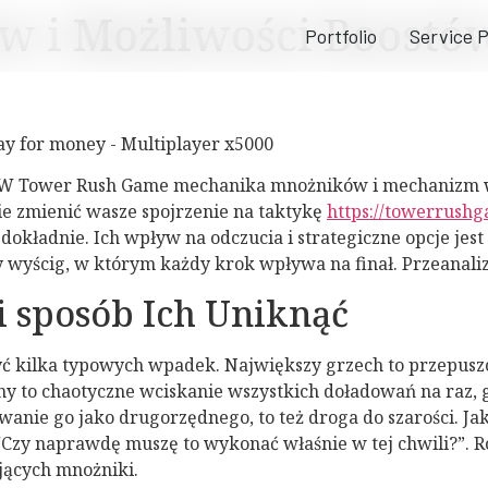
w i Możliwości Boostó
Portfolio
Service 
 W Tower Rush Game mechanika mnożników i mechanizm wzm
e zmienić wasze spojrzenie na taktykę
https://towerrushg
dokładnie. Ich wpływ na odczucia i strategiczne opcje jest
yścig, w którym każdy krok wpływa na finał. Przeanalizuj
i sposób Ich Uniknąć
ć kilka typowych wpadek. Największy grzech to przepusz
ny to chaotyczne wciskanie wszystkich doładowań na raz, gd
anie go jako drugorzędnego, to też droga do szarości. Ja
 “Czy naprawdę muszę to wykonać właśnie w tej chwili?”.
jących mnożniki.