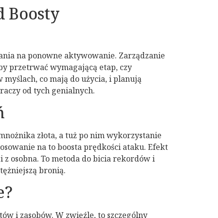
d Boosty
iwania na ponowne aktywowanie. Zarządzanie
 by przetrwać wymagającą etap, czy
 myślach, co mają do użycia, i planują
aczy od tych genialnych.
ń
mnożnika złota, a tuż po nim wykorzystanie
osowanie na to boosta prędkości ataku. Efekt
ji z osobna. To metoda do bicia rekordów i
tężniejszą bronią.
e?
w i zasobów. W zwięźle, to szczególny