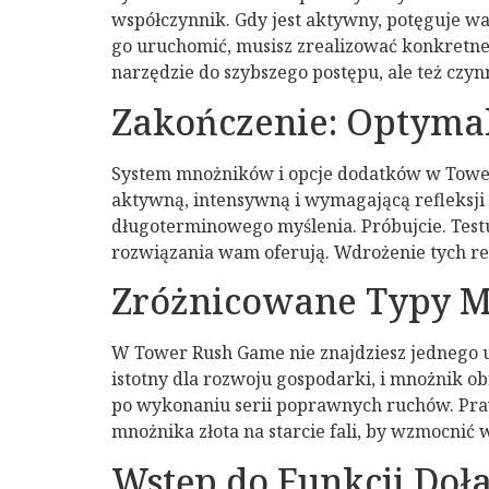
współczynnik. Gdy jest aktywny, potęguje wa
go uruchomić, musisz zrealizować konkretne 
narzędzie do szybszego postępu, ale też cz
Zakończenie: Optymal
System mnożników i opcje dodatków w Tower
aktywną, intensywną i wymagającą refleksji 
długoterminowego myślenia. Próbujcie. Testuj
rozwiązania wam oferują. Wdrożenie tych regu
Zróżnicowane Typy M
W Tower Rush Game nie znajdziesz jednego u
istotny dla rozwoju gospodarki, i mnożnik ob
po wykonaniu serii poprawnych ruchów. Praw
mnożnika złota na starcie fali, by wzmocnić 
Wstęp do Funkcji Doł