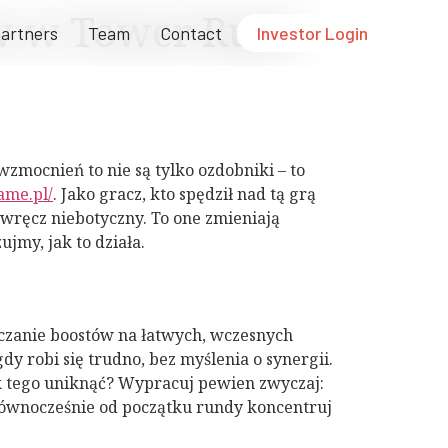
w w Tower Rush
Partners
Team
Contact
Investor Login
ocnień to nie są tylko ozdobniki – to
ame.pl/
. Jako gracz, kto spędził nad tą grą
 wręcz niebotyczny. To one zmieniają
my, jak to działa.
czanie boostów na łatwych, wczesnych
y robi się trudno, bez myślenia o synergii.
k tego uniknąć? Wypracuj pewien zwyczaj:
 Równocześnie od początku rundy koncentruj