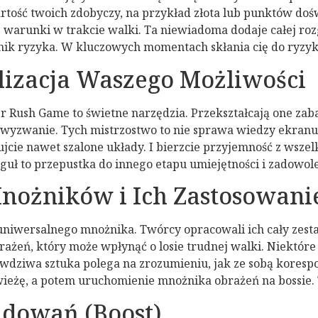
rtość twoich zdobyczy, na przykład złota lub punktów dośw
warunki w trakcie walki. Ta niewiadoma dodaje całej rozg
ynnik ryzyka. W kluczowych momentach skłania cię do ry
izacja Waszego Możliwości
 Rush Game to świetne narzędzia. Przekształcają one za
wyzwanie. Tych mistrzostwo to nie sprawa wiedzy ekranu, 
cie nawet szalone układy. I bierzcie przyjemność z wszelki
ł to przepustka do innego etapu umiejętności i zadowoleni
nożników i Ich Zastosowani
niwersalnego mnożnika. Twórcy opracowali ich cały zestaw
rażeń, który może wpłynąć o losie trudnej walki. Niektóre 
dziwa sztuka polega na zrozumieniu, jak ze sobą korespo
wieżę, a potem uruchomienie mnożnika obrażeń na bossie. T
adowań (Boost)