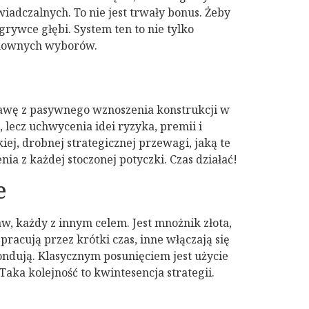
iadczalnych. To nie jest trwały bonus. Żeby
rywce głębi. System ten to nie tylko
zykownych wyborów.
bawę z pasywnego wznoszenia konstrukcji w
lecz uchwycenia idei ryzyka, premii i
ej, drobnej strategicznej przewagi, jaką te
a z każdej stoczonej potyczki. Czas działać!
e
, każdy z innym celem. Jest mnożnik złota,
pracują przez krótki czas, inne włączają się
ndują. Klasycznym posunięciem jest użycie
aka kolejność to kwintesencja strategii.