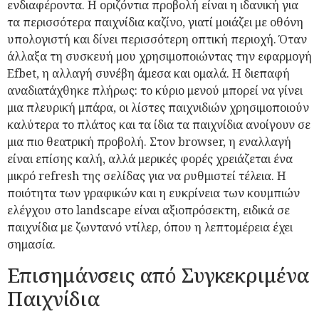
ενδιαφέροντα. Η οριζόντια προβολή είναι η ιδανική για
τα περισσότερα παιχνίδια καζίνο, γιατί μοιάζει με οθόνη
υπολογιστή και δίνει περισσότερη οπτική περιοχή. Όταν
άλλαξα τη συσκευή μου χρησιμοποιώντας την εφαρμογή
Efbet, η αλλαγή συνέβη άμεσα και ομαλά. Η διεπαφή
αναδιατάχθηκε πλήρως: το κύριο μενού μπορεί να γίνει
μια πλευρική μπάρα, οι λίστες παιχνιδιών χρησιμοποιούν
καλύτερα το πλάτος και τα ίδια τα παιχνίδια ανοίγουν σε
μια πιο θεατρική προβολή. Στον browser, η εναλλαγή
είναι επίσης καλή, αλλά μερικές φορές χρειάζεται ένα
μικρό refresh της σελίδας για να ρυθμιστεί τέλεια. Η
ποιότητα των γραφικών και η ευκρίνεια των κουμπιών
ελέγχου στο landscape είναι αξιοπρόσεκτη, ειδικά σε
παιχνίδια με ζωντανό ντίλερ, όπου η λεπτομέρεια έχει
σημασία.
Επισημάνσεις από Συγκεκριμένα
Παιχνίδια