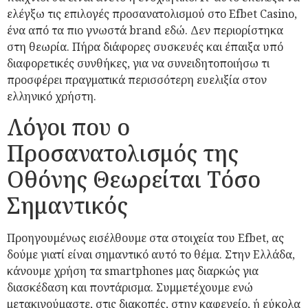
ελέγξω τις επιλογές προσανατολισμού στο Efbet Casino,
ένα από τα πιο γνωστά brand εδώ. Δεν περιορίστηκα
στη θεωρία. Πήρα διάφορες συσκευές και έπαιξα υπό
διαφορετικές συνθήκες, για να συνειδητοποιήσω τι
προσφέρει πραγματικά περισσότερη ευελιξία στον
ελληνικό χρήστη.
Λόγοι που ο
Προσανατολισμός της
Οθόνης Θεωρείται Τόσο
Σημαντικός
Προηγουμένως εισέλθουμε στα στοιχεία του Efbet, ας
δούμε γιατί είναι σημαντικό αυτό το θέμα. Στην Ελλάδα,
κάνουμε χρήση τα smartphones μας διαρκώς για
διασκέδαση και ποντάρισμα. Συμμετέχουμε ενώ
μετακινούμαστε, στις διακοπές, στην καφενείο, ή εύκολα