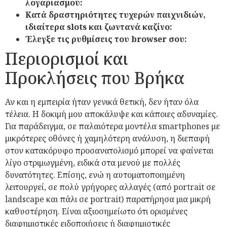
λογαριασμού:
Κατά δραστηριότητες τυχερών παιχνιδιών,
ιδιαίτερα slots και ζωντανά καζίνο:
Έλεγξε τις ρυθμίσεις του browser σου:
Περιορισμοί και
Προκλήσεις που Βρήκα
Αν και η εμπειρία ήταν γενικά θετική, δεν ήταν όλα
τέλεια. Η δοκιμή μου αποκάλυψε και κάποιες αδυναμίες.
Για παράδειγμα, σε παλαιότερα μοντέλα smartphones με
μικρότερες οθόνες ή χαμηλότερη ανάλυση, η διεπαφή
στον κατακόρυφο προσανατολισμό μπορεί να φαίνεται
λίγο στριμωγμένη, ειδικά στα μενού με πολλές
δυνατότητες. Επίσης, ενώ η αυτοματοποιημένη
λειτουργεί, σε πολύ γρήγορες αλλαγές (από portrait σε
landscape και πάλι σε portrait) παρατήρησα μια μικρή
καθυστέρηση. Είναι αξιοσημείωτο ότι ορισμένες
διαφημιστικές ειδοποιήσεις ή διαφημιστικές