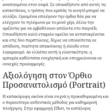
αναπαυμένοι στον σοφά. Σε οποιαδήποτε από αυτές τις
καταστάσεις, ο τρόπος που κρατάς το κινητό μπορεί να
αλλάζει. Ορισμένοι επιλέγουν την όρθια θέα για να
ελέγχουν το τηλέφωνο με το μονό χέρι, άλλοι την
οριζόντιο για να εμβαθύνουν απόλυτα στο παιγνίδι.
Οποιοδήποτε καλό εταιρεία οφείλει να ανταποκρίνεται
και στις δυο περιπτώσεις, δίχως να υπολείπεται σε
απόδοση, ποιότητα απεικόνισης ή είσοδο στον
λογαριασμό. Αν ελλείπει αυτή η ελαστικότητα, η
εμπειρία καθίσταται ενοχλητική και υποχρεώνεσαι σε
συνεχείς προσαρμογές.
Αξιολόγηση στον Όρθιο
Προσανατολισμό (Portrait)
Η κατακόρυφη εικόνα είναι συχνά η προκαθορισμένη και
ο περισσότερο αυθεντικός μέθοδος για καθημερινή
πλοήγηση. Στην εφαρμογή Efbet, το κατάλογος