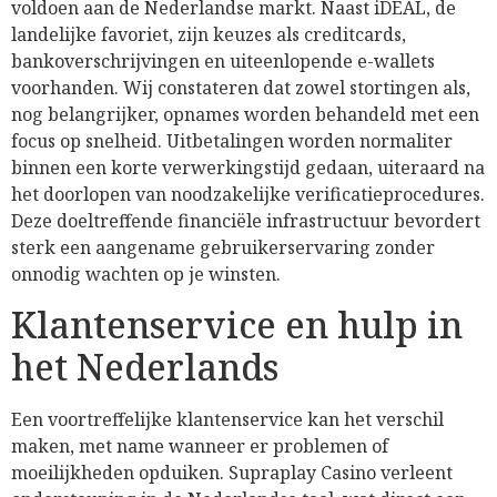
voldoen aan de Nederlandse markt. Naast iDEAL, de
landelijke favoriet, zijn keuzes als creditcards,
bankoverschrijvingen en uiteenlopende e-wallets
voorhanden. Wij constateren dat zowel stortingen als,
nog belangrijker, opnames worden behandeld met een
focus op snelheid. Uitbetalingen worden normaliter
binnen een korte verwerkingstijd gedaan, uiteraard na
het doorlopen van noodzakelijke verificatieprocedures.
Deze doeltreffende financiële infrastructuur bevordert
sterk een aangename gebruikerservaring zonder
onnodig wachten op je winsten.
Klantenservice en hulp in
het Nederlands
Een voortreffelijke klantenservice kan het verschil
maken, met name wanneer er problemen of
moeilijkheden opduiken. Supraplay Casino verleent