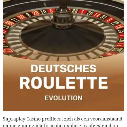
Supraplay Casino profileert zich als een vooraanstaand
online gaming platform dat expliciet is afgestemd op