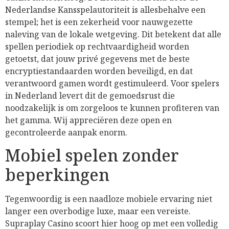
Nederlandse Kansspelautoriteit is allesbehalve een
stempel; het is een zekerheid voor nauwgezette
naleving van de lokale wetgeving. Dit betekent dat alle
spellen periodiek op rechtvaardigheid worden
getoetst, dat jouw privé gegevens met de beste
encryptiestandaarden worden beveiligd, en dat
verantwoord gamen wordt gestimuleerd. Voor spelers
in Nederland levert dit de gemoedsrust die
noodzakelijk is om zorgeloos te kunnen profiteren van
het gamma. Wij appreciëren deze open en
gecontroleerde aanpak enorm.
Mobiel spelen zonder
beperkingen
Tegenwoordig is een naadloze mobiele ervaring niet
langer een overbodige luxe, maar een vereiste.
Supraplay Casino scoort hier hoog op met een volledig