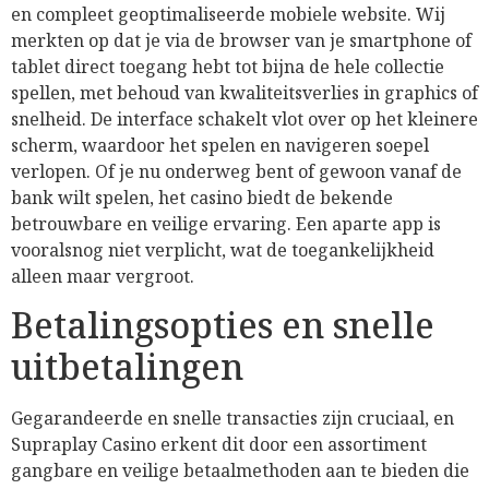
en compleet geoptimaliseerde mobiele website. Wij
merkten op dat je via de browser van je smartphone of
tablet direct toegang hebt tot bijna de hele collectie
spellen, met behoud van kwaliteitsverlies in graphics of
snelheid. De interface schakelt vlot over op het kleinere
scherm, waardoor het spelen en navigeren soepel
verlopen. Of je nu onderweg bent of gewoon vanaf de
bank wilt spelen, het casino biedt de bekende
betrouwbare en veilige ervaring. Een aparte app is
vooralsnog niet verplicht, wat de toegankelijkheid
alleen maar vergroot.
Betalingsopties en snelle
uitbetalingen
Gegarandeerde en snelle transacties zijn cruciaal, en
Supraplay Casino erkent dit door een assortiment
gangbare en veilige betaalmethoden aan te bieden die