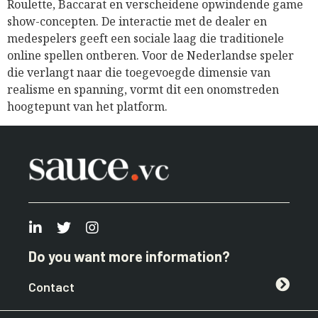
Roulette, Baccarat en verscheidene opwindende game
show-concepten. De interactie met de dealer en
medespelers geeft een sociale laag die traditionele
online spellen ontberen. Voor de Nederlandse speler
die verlangt naar die toegevoegde dimensie van
realisme en spanning, vormt dit een onomstreden
hoogtepunt van het platform.
Do you want more information?
Contact