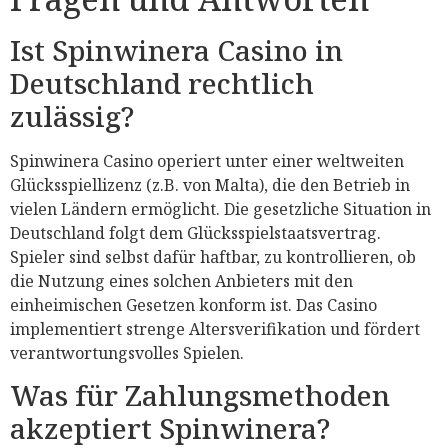
Ist Spinwinera Casino in
Deutschland rechtlich
zulässig?
Spinwinera Casino operiert unter einer weltweiten
Glücksspiellizenz (z.B. von Malta), die den Betrieb in
vielen Ländern ermöglicht. Die gesetzliche Situation in
Deutschland folgt dem Glücksspielstaatsvertrag.
Spieler sind selbst dafür haftbar, zu kontrollieren, ob
die Nutzung eines solchen Anbieters mit den
einheimischen Gesetzen konform ist. Das Casino
implementiert strenge Altersverifikation und fördert
verantwortungsvolles Spielen.
Was für Zahlungsmethoden
akzeptiert Spinwinera?