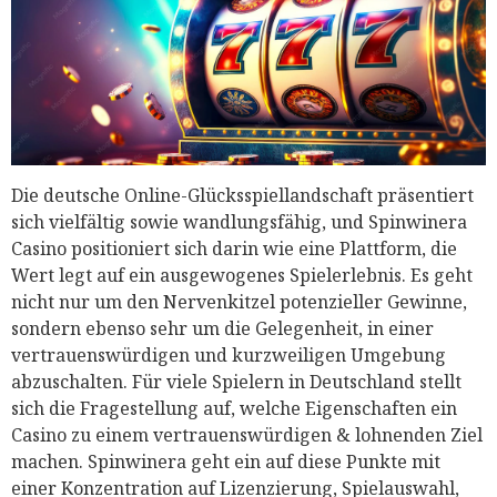
Die deutsche Online-Glücksspiellandschaft präsentiert
sich vielfältig sowie wandlungsfähig, und Spinwinera
Casino positioniert sich darin wie eine Plattform, die
Wert legt auf ein ausgewogenes Spielerlebnis. Es geht
nicht nur um den Nervenkitzel potenzieller Gewinne,
sondern ebenso sehr um die Gelegenheit, in einer
vertrauenswürdigen und kurzweiligen Umgebung
abzuschalten. Für viele Spielern in Deutschland stellt
sich die Fragestellung auf, welche Eigenschaften ein
Casino zu einem vertrauenswürdigen & lohnenden Ziel
machen. Spinwinera geht ein auf diese Punkte mit
einer Konzentration auf Lizenzierung, Spielauswahl,