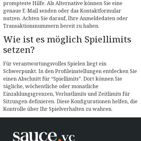
prompteste Hilfe. Als Alternative können Sie eine
genaue E-Mail senden oder das Kontaktformular
nutzen. Achten Sie darauf, Ihre Anmeldedaten oder
Transaktionsnummern bereit zu haben.
Wie ist es möglich Spiellimits
setzen?
Für verantwortungsvolles Spielen liegt ein
Schwerpunkt. In den Profileinstellungen entdecken Sie
einen Abschnitt für “Spiellimits”. Dort können Sie
tägliche, wöchentliche oder monatliche
Einzahlungsgrenzen, Verlustlimits und Zeitlimits für
Sitzungen definieren. Diese Konfigurationen helfen, die
Kontrolle über Ihr Spielverhalten zu wahren.