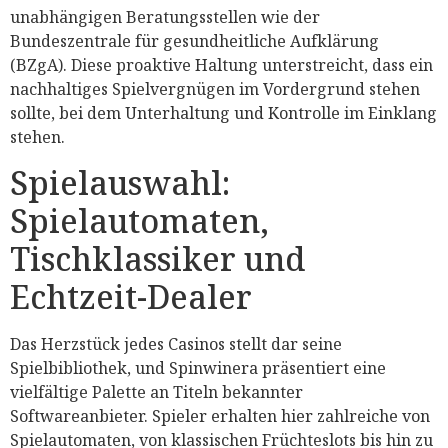
unabhängigen Beratungsstellen wie der
Bundeszentrale für gesundheitliche Aufklärung
(BZgA). Diese proaktive Haltung unterstreicht, dass ein
nachhaltiges Spielvergnügen im Vordergrund stehen
sollte, bei dem Unterhaltung und Kontrolle im Einklang
stehen.
Spielauswahl:
Spielautomaten,
Tischklassiker und
Echtzeit-Dealer
Das Herzstück jedes Casinos stellt dar seine
Spielbibliothek, und Spinwinera präsentiert eine
vielfältige Palette an Titeln bekannter
Softwareanbieter. Spieler erhalten hier zahlreiche von
Spielautomaten, von klassischen Früchteslots bis hin zu