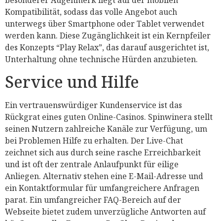
besonderer Augenmerk liegt auf der mobilen
Kompatibilität, sodass das volle Angebot auch
unterwegs über Smartphone oder Tablet verwendet
werden kann. Diese Zugänglichkeit ist ein Kernpfeiler
des Konzepts “Play Relax”, das darauf ausgerichtet ist,
Unterhaltung ohne technische Hürden anzubieten.
Service und Hilfe
Ein vertrauenswürdiger Kundenservice ist das
Rückgrat eines guten Online-Casinos. Spinwinera stellt
seinen Nutzern zahlreiche Kanäle zur Verfügung, um
bei Problemen Hilfe zu erhalten. Der Live-Chat
zeichnet sich aus durch seine rasche Erreichbarkeit
und ist oft der zentrale Anlaufpunkt für eilige
Anliegen. Alternativ stehen eine E-Mail-Adresse und
ein Kontaktformular für umfangreichere Anfragen
parat. Ein umfangreicher FAQ-Bereich auf der
Webseite bietet zudem unverzügliche Antworten auf