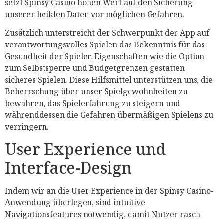
setzt Spinsy Casino hohen Wert auf den Sicherung
unserer heiklen Daten vor möglichen Gefahren.
Zusätzlich unterstreicht der Schwerpunkt der App auf
verantwortungsvolles Spielen das Bekenntnis für das
Gesundheit der Spieler. Eigenschaften wie die Option
zum Selbstsperre und Budgetgrenzen gestatten
sicheres Spielen. Diese Hilfsmittel unterstützen uns, die
Beherrschung über unser Spielgewohnheiten zu
bewahren, das Spielerfahrung zu steigern und
währenddessen die Gefahren übermäßigen Spielens zu
verringern.
User Experience und
Interface-Design
Indem wir an die User Experience in der Spinsy Casino-
Anwendung überlegen, sind intuitive
Navigationsfeatures notwendig, damit Nutzer rasch