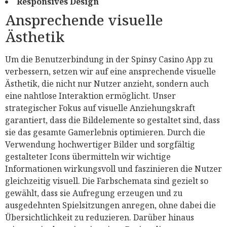
Responsives Design
Ansprechende visuelle
Ästhetik
Um die Benutzerbindung in der Spinsy Casino App zu
verbessern, setzen wir auf eine ansprechende visuelle
Ästhetik, die nicht nur Nutzer anzieht, sondern auch
eine nahtlose Interaktion ermöglicht. Unser
strategischer Fokus auf visuelle Anziehungskraft
garantiert, dass die Bildelemente so gestaltet sind, dass
sie das gesamte Gamerlebnis optimieren. Durch die
Verwendung hochwertiger Bilder und sorgfältig
gestalteter Icons übermitteln wir wichtige
Informationen wirkungsvoll und faszinieren die Nutzer
gleichzeitig visuell. Die Farbschemata sind gezielt so
gewählt, dass sie Aufregung erzeugen und zu
ausgedehnten Spielsitzungen anregen, ohne dabei die
Übersichtlichkeit zu reduzieren. Darüber hinaus