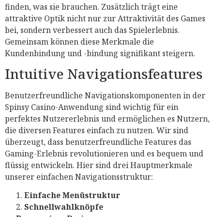
finden, was sie brauchen. Zusätzlich trägt eine
attraktive Optik nicht nur zur Attraktivität des Games
bei, sondern verbessert auch das Spielerlebnis.
Gemeinsam können diese Merkmale die
Kundenbindung und -bindung signifikant steigern.
Intuitive Navigationsfeatures
Benutzerfreundliche Navigationskomponenten in der
Spinsy Casino-Anwendung sind wichtig für ein
perfektes Nutzererlebnis und ermöglichen es Nutzern,
die diversen Features einfach zu nutzen. Wir sind
überzeugt, dass benutzerfreundliche Features das
Gaming-Erlebnis revolutionieren und es bequem und
flüssig entwickeln. Hier sind drei Hauptmerkmale
unserer einfachen Navigationsstruktur:
Einfache Menüstruktur
Schnellwahlknöpfe