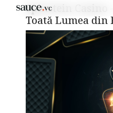
Spinstein Casino 
Toată Lumea din