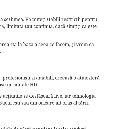
sesiunea. Vă puteți stabili restricții pentru
, limitată sau continuă, dacă simțiți că este
ea stă la baza a ceea ce facem, și vrem ca
.
 profesioniști și amabili, creează o atmosferă
se în calitate HD.
 acțiunile se desfășoară live, iar tehnologia
ucurești sau din oricare alt oraș al țării.