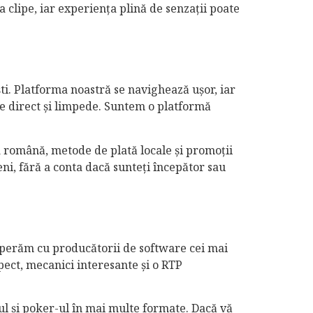
clipe, iar experiența plină de senzații poate
ti. Platforma noastră se navighează ușor, iar
âne direct și limpede. Suntem o platformă
 română, metode de plată locale și promoții
eni, fără a conta dacă sunteți începător sau
 Operăm cu producătorii de software cei mai
pect, mecanici interesante și o RTP
-ul și poker-ul în mai multe formate. Dacă vă