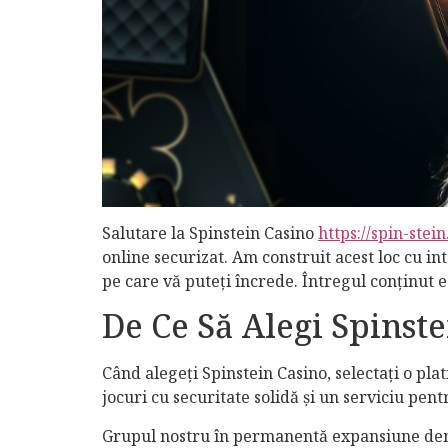
Salutare la Spinstein Casino
https://spin-stein
online securizat. Am construit acest loc cu in
pe care vă puteți încrede. Întregul conținut 
De Ce Să Alegi Spinst
Când alegeți Spinstein Casino, selectați o pl
jocuri cu securitate solidă și un serviciu pent
Grupul nostru în permanentă expansiune demons