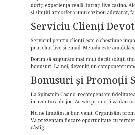
doriți experiența reală, intrați live casino. Ai
și simțiți atmosfera unui cazinou adevărat, fă
Serviciu Clienți Devot
Serviciul pentru clienți este o chestiune impo
prin chat live și email. Metoda este amabilă 
Dorim să asigurăm mai mult decât soluții tip
bonusuri. La noi, deveniți un component impor
Bonusuri și Promoții
La Spinstein Casino, recompensăm fidelitatea
în aventura de joc. Aceste promoții vă dau ma
Nu ne limităm la bun venit. Organizăm promoți
Vă prezentăm fiecare oportunitate cu termeni ș
câștig.