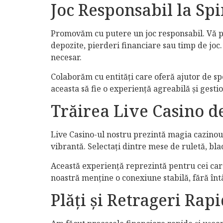
Joc Responsabil la Spi
Promovăm cu putere un joc responsabil. Vă pun
depozite, pierderi financiare sau timp de joc.
necesar.
Colaborăm cu entități care oferă ajutor de s
aceasta să fie o experiență agreabilă și gestio
Trăirea Live Casino d
Live Casino-ul nostru prezintă magia cazinour
vibrantă. Selectați dintre mese de ruletă, bla
Această experiență reprezintă pentru cei care 
noastră menține o conexiune stabilă, fără întâr
Plăți și Retrageri Rap