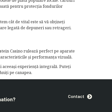
dele de plată populare locale: carduri
ansată pentru protecția fondurilor
em cât de vital este să vă obțineți
bare legată de depuneri sau retrageri.
nstein Casino rulează perfect pe aparate
aracteristicile și performanța vizuală.
i aceeași experiență integrală. Puteți
ihniți pe canapea.
Contact
mation?