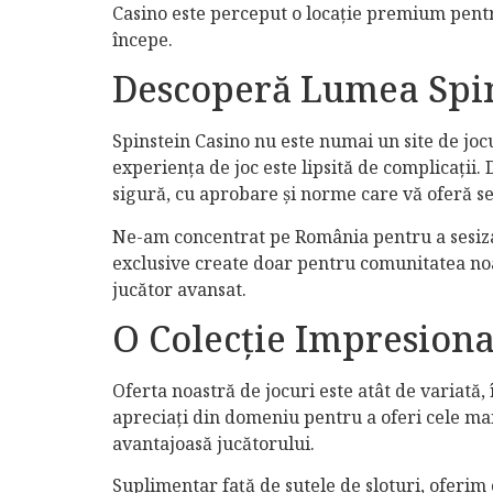
Casino este perceput o locație premium pentru
începe.
Descoperă Lumea Spin
Spinstein Casino nu este numai un site de joc
experiența de joc este lipsită de complicații.
sigură, cu aprobare și norme care vă oferă se
Ne-am concentrat pe România pentru a sesiza 
exclusive create doar pentru comunitatea noast
jucător avansat.
O Colecție Impresion
Oferta noastră de jocuri este atât de variată
apreciați din domeniu pentru a oferi cele mai
avantajoasă jucătorului.
Suplimentar față de sutele de sloturi, oferim