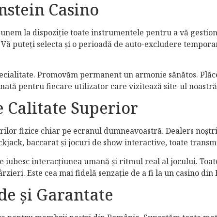
nstein Casino
em la dispoziție toate instrumentele pentru a vă gestiona 
 Vă puteți selecta și o perioadă de auto-excludere temporară
pecialitate. Promovăm permanent un armonie sănătos. Plăcer
nată pentru fiecare utilizator care vizitează site-ul noastră
e Calitate Superior
ilor fizice chiar pe ecranul dumneavoastră. Dealers noștri,
ckjack, baccarat și jocuri de show interactive, toate transmi
iubesc interacțiunea umană și ritmul real al jocului. Toate
zieri. Este cea mai fidelă senzație de a fi la un casino din B
ide și Garantate