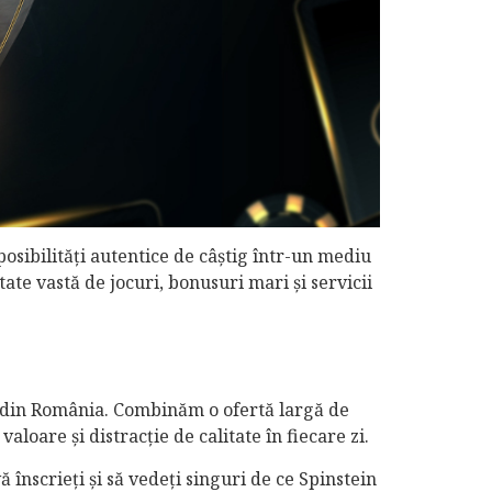
 posibilități autentice de câștig într-un mediu
ate vastă de jocuri, bonusuri mari și servicii
ui din România. Combinăm o ofertă largă de
aloare și distracție de calitate în fiecare zi.
nscrieți și să vedeți singuri de ce Spinstein