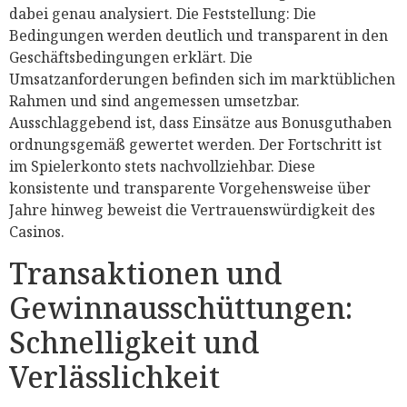
dabei genau analysiert. Die Feststellung: Die
Bedingungen werden deutlich und transparent in den
Geschäftsbedingungen erklärt. Die
Umsatzanforderungen befinden sich im marktüblichen
Rahmen und sind angemessen umsetzbar.
Ausschlaggebend ist, dass Einsätze aus Bonusguthaben
ordnungsgemäß gewertet werden. Der Fortschritt ist
im Spielerkonto stets nachvollziehbar. Diese
konsistente und transparente Vorgehensweise über
Jahre hinweg beweist die Vertrauenswürdigkeit des
Casinos.
Transaktionen und
Gewinnausschüttungen:
Schnelligkeit und
Verlässlichkeit