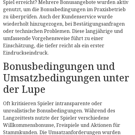
Spiel erreicht? Mehrere Bonusangebote wurden aktiv
genutzt, um die Bonusbedingungen im Praxisbetrieb
zu überprüfen. Auch der Kundenservice wurde
wiederholt hinzugezogen, bei Bestätigungsanfragen
oder technischen Problemen. Diese langjährige und
umfassende Vorgehensweise führt zu einer
Einschätzung, die tiefer reicht als ein erster
Eindruckseindruck.
Bonusbedingungen und
Umsatzbedingungen unter
der Lupe
Oft kritisieren Spieler intransparente oder
unrealistische Bonusbedingungen. Während des
Langzeittests nutzte der Spieler verschiedene
Willkommensbonusse, Freispiele und Aktionen für
Stammkunden. Die Umsatzanforderungen wurden