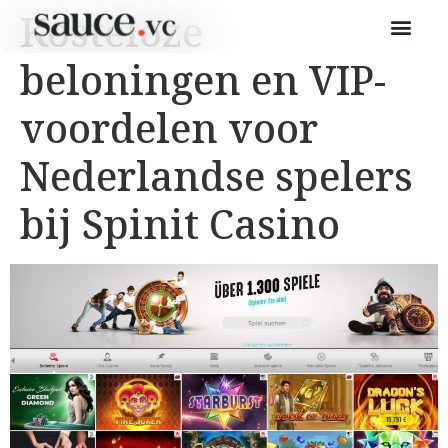
Kosteloze
beloningen en VIP-
voordelen voor
Nederlandse spelers
bij Spinit Casino