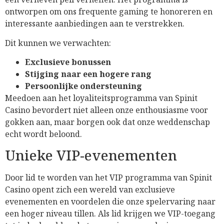
ontworpen om ons frequente gaming te honoreren en
interessante aanbiedingen aan te verstrekken.
Dit kunnen we verwachten:
Exclusieve bonussen
Stijging naar een hogere rang
Persoonlijke ondersteuning
Meedoen aan het loyaliteitsprogramma van Spinit
Casino bevordert niet alleen onze enthousiasme voor
gokken aan, maar borgen ook dat onze weddenschap
echt wordt beloond.
Unieke VIP-evenementen
Door lid te worden van het VIP programma van Spinit
Casino opent zich een wereld van exclusieve
evenementen en voordelen die onze spelervaring naar
een hoger niveau tillen. Als lid krijgen we VIP-toegang