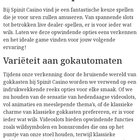
Bij Spinit Casino vind je een fantastische keuze spellen
die je voor uren zullen amuseren. Van spannende slots
tot betrokken live dealer-spellen, er is voor ieder wat
wils. Laten we deze opwindende opties eens verkennen
en het ideale game vinden voor jouw volgende
ervaring!
Variëteit aan gokautomaten
Tijdens onze verkenning door de bruisende wereld van
gokkasten bij Spinit Casino worden we verwend op een
indrukwekkende reeks opties voor elke smaak. Of we
nu houden van de sensatie van hedendaagse videoslots,
vol animaties en meeslepende thema’s, of de klassieke
charme van klassieke gokkasten prefereren, er is voor
ieder wat wils. Videoslots bieden opwindende functies
zoals wildsymbolen en bonusrondes die ons op het
puntje van onze stoel houden, terwijl klassieke