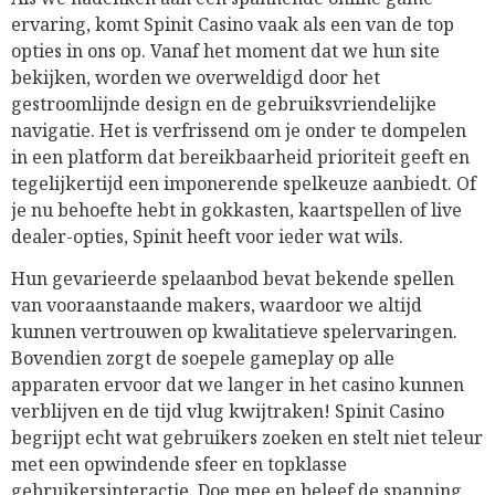
ervaring, komt Spinit Casino vaak als een van de top
opties in ons op. Vanaf het moment dat we hun site
bekijken, worden we overweldigd door het
gestroomlijnde design en de gebruiksvriendelijke
navigatie. Het is verfrissend om je onder te dompelen
in een platform dat bereikbaarheid prioriteit geeft en
tegelijkertijd een imponerende spelkeuze aanbiedt. Of
je nu behoefte hebt in gokkasten, kaartspellen of live
dealer-opties, Spinit heeft voor ieder wat wils.
Hun gevarieerde spelaanbod bevat bekende spellen
van vooraanstaande makers, waardoor we altijd
kunnen vertrouwen op kwalitatieve spelervaringen.
Bovendien zorgt de soepele gameplay op alle
apparaten ervoor dat we langer in het casino kunnen
verblijven en de tijd vlug kwijtraken! Spinit Casino
begrijpt echt wat gebruikers zoeken en stelt niet teleur
met een opwindende sfeer en topklasse
gebruikersinteractie. Doe mee en beleef de spanning