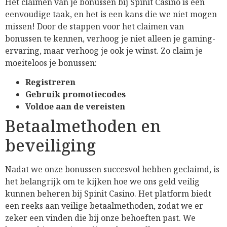
Het claimen van je bonussen bij Spinit Casino is een
eenvoudige taak, en het is een kans die we niet mogen
missen! Door de stappen voor het claimen van
bonussen te kennen, verhoog je niet alleen je gaming-
ervaring, maar verhoog je ook je winst. Zo claim je
moeiteloos je bonussen:
Registreren
Gebruik promotiecodes
Voldoe aan de vereisten
Betaalmethoden en
beveiliging
Nadat we onze bonussen succesvol hebben geclaimd, is
het belangrijk om te kijken hoe we ons geld veilig
kunnen beheren bij Spinit Casino. Het platform biedt
een reeks aan veilige betaalmethoden, zodat we er
zeker een vinden die bij onze behoeften past. We