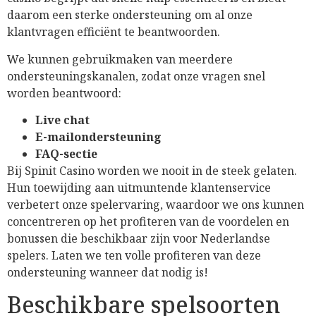
daarom een sterke ondersteuning om al onze
klantvragen efficiënt te beantwoorden.
We kunnen gebruikmaken van meerdere
ondersteuningskanalen, zodat onze vragen snel
worden beantwoord:
Live chat
E-mailondersteuning
FAQ-sectie
Bij Spinit Casino worden we nooit in de steek gelaten.
Hun toewijding aan uitmuntende klantenservice
verbetert onze spelervaring, waardoor we ons kunnen
concentreren op het profiteren van de voordelen en
bonussen die beschikbaar zijn voor Nederlandse
spelers. Laten we ten volle profiteren van deze
ondersteuning wanneer dat nodig is!
Beschikbare spelsoorten