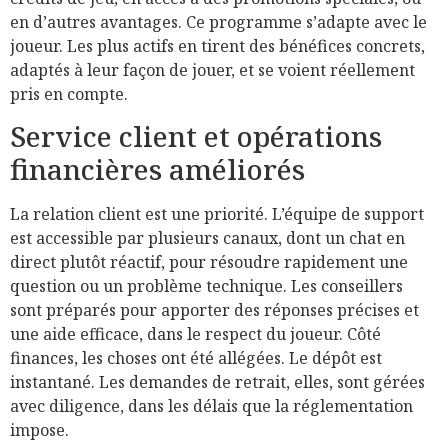
en d’autres avantages. Ce programme s’adapte avec le
joueur. Les plus actifs en tirent des bénéfices concrets,
adaptés à leur façon de jouer, et se voient réellement
pris en compte.
Service client et opérations
financières améliorés
La relation client est une priorité. L’équipe de support
est accessible par plusieurs canaux, dont un chat en
direct plutôt réactif, pour résoudre rapidement une
question ou un problème technique. Les conseillers
sont préparés pour apporter des réponses précises et
une aide efficace, dans le respect du joueur. Côté
finances, les choses ont été allégées. Le dépôt est
instantané. Les demandes de retrait, elles, sont gérées
avec diligence, dans les délais que la réglementation
impose.