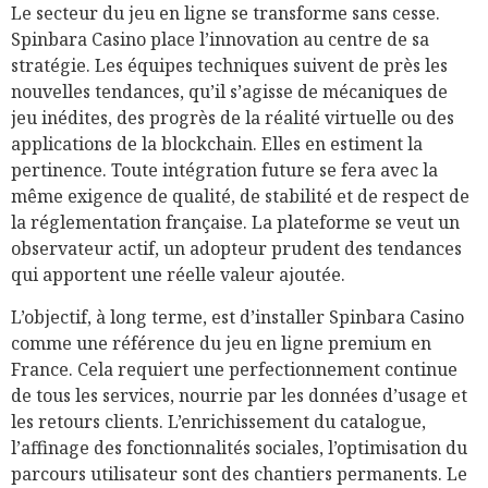
Le secteur du jeu en ligne se transforme sans cesse.
Spinbara Casino place l’innovation au centre de sa
stratégie. Les équipes techniques suivent de près les
nouvelles tendances, qu’il s’agisse de mécaniques de
jeu inédites, des progrès de la réalité virtuelle ou des
applications de la blockchain. Elles en estiment la
pertinence. Toute intégration future se fera avec la
même exigence de qualité, de stabilité et de respect de
la réglementation française. La plateforme se veut un
observateur actif, un adopteur prudent des tendances
qui apportent une réelle valeur ajoutée.
L’objectif, à long terme, est d’installer Spinbara Casino
comme une référence du jeu en ligne premium en
France. Cela requiert une perfectionnement continue
de tous les services, nourrie par les données d’usage et
les retours clients. L’enrichissement du catalogue,
l’affinage des fonctionnalités sociales, l’optimisation du
parcours utilisateur sont des chantiers permanents. Le