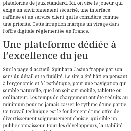
plateforme de jeux standard. Ici, on vise le joueur qui
exige un environnement sécurisé, une interface
raffinée et un service client qui le considère comme
une priorité. Cette irruption marque un virage dans
l’offre digitale réglementée en France.
Une plateforme dédiée à
l’excellence du jeu
Sur la page d’accueil, Spinbara Casino frappe par son
sens du détail et sa fluidité. Le site a été bâti en pensant
à l’ergonomie et à l’esthétique, pour une navigation qui
semble naturelle, que l’on soit sur mobile, tablette ou
ordinateur. Les temps de chargement ont été réduits au
minimum pour ne jamais casser le rythme d’une partie.
Ce travail technique est le fondement d’une offre de
divertissement soigneusement choisie, qui cible un
public connaisseur. Pour les développeurs, la stabilité