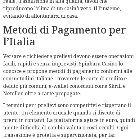
reale, trasmissione in alta qualità, tavoli che
riproducono l’clima di un casinò vero. Il l’insieme,
evitando di allontanarsi di casa.
Metodi di Pagamento per
l’Italia
Versare e richiedere prelievi devono essere operazioni
facili, rapidi e senza imprevisti. Spinbara Casino lo
conosce e propone metodi di pagamento conformi alle
consuetudini italiane. Troverete le carte di credito e
debito più comuni, e-wallet conosciuti come Skrill e
Neteller, oltre a carte prepagate.
I termini per i prelievi sono competitivi e rispettano il
utente. Un elemento cruciale quando si discute di
premi in contanti. La piattaforma agisce in euro, quindi
niente difficoltà di cambio valuta o costi occulti. Ogni
transazione è protetta e supervisionata, per far