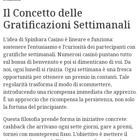
Il Concetto delle
Gratificazioni Settimanali
L’idea di Spinbara Casino è lineare e funziona:
sostenere l’entusiasmo e l’curiosità dei partecipanti con
gratifiche settimanali. Numerosi casinò puntano tutto
sul bonus di benvenuto e poi si dimenticano di voi. Da
noi, ogni lunedì si rinizia. Ogni settimana è una fresca
opportunità per ottenere un premio in contanti. Tale
regolarità trasforma il modo di scommettere,
introducendo una ricompensa immediata che apprezzo.
È un approccio che ricompensa la persistenza, non solo
la fortuna del principiante.
Questa filosofia prende forma in iniziative concrete:
cashback che arrivano ogni sette giorni, gare a premi,
tornei con montepremi fisso. L’obiettivo è mettere il