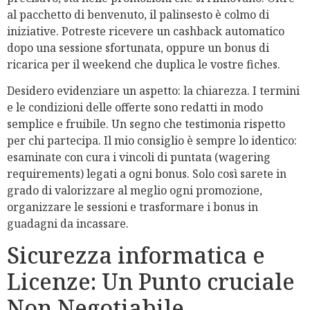
al pacchetto di benvenuto, il palinsesto è colmo di
iniziative. Potreste ricevere un cashback automatico
dopo una sessione sfortunata, oppure un bonus di
ricarica per il weekend che duplica le vostre fiches.
Desidero evidenziare un aspetto: la chiarezza. I termini
e le condizioni delle offerte sono redatti in modo
semplice e fruibile. Un segno che testimonia rispetto
per chi partecipa. Il mio consiglio è sempre lo identico:
esaminate con cura i vincoli di puntata (wagering
requirements) legati a ogni bonus. Solo così sarete in
grado di valorizzare al meglio ogni promozione,
organizzare le sessioni e trasformare i bonus in
guadagni da incassare.
Sicurezza informatica e
Licenze: Un Punto cruciale
Non Negotiabile