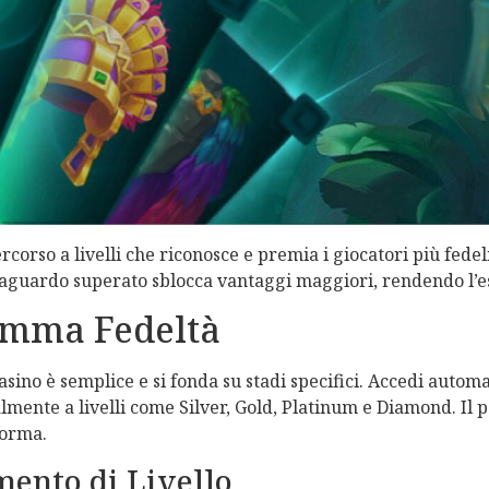
orso a livelli che riconosce e premia i giocatori più fedel
ni traguardo superato sblocca vantaggi maggiori, rendendo l
amma Fedeltà
ino è semplice e si fonda su stadi specifici. Accedi automa
lmente a livelli come Silver, Gold, Platinum e Diamond. Il 
forma.
ento di Livello