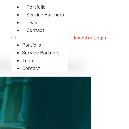
Portfolio
Service Partners
Team
Contact
Investor Login
Portfolio
Service Partners
Membri Italiani
Team
Contact