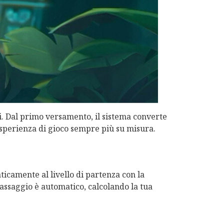
i. Dal primo versamento, il sistema converte
’esperienza di gioco sempre più su misura.
ticamente al livello di partenza con la
passaggio è automatico, calcolando la tua