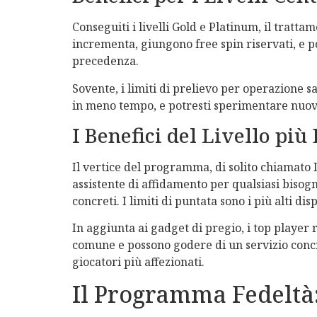
Conseguiti i livelli Gold e Platinum, il tratta
incrementa, giungono free spin riservati, e p
precedenza.
Sovente, i limiti di prelievo per operazione 
in meno tempo, e potresti sperimentare nuovi 
I Benefici del Livello più
Il vertice del programma, di solito chiamato 
assistente di affidamento per qualsiasi bisogn
concreti. I limiti di puntata sono i più alti disp
In aggiunta ai gadget di pregio, i top player
comune e possono godere di un servizio concier
giocatori più affezionati.
Il Programma Fedeltà: