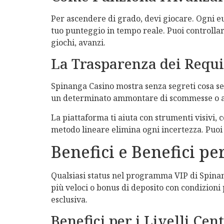
Per ascendere di grado, devi giocare. Ogni eur
tuo punteggio in tempo reale. Puoi controllare
giochi, avanzi.
La Trasparenza dei Requi
Spinanga Casino mostra senza segreti cosa se
un determinato ammontare di scommesse o a u
La piattaforma ti aiuta con strumenti visivi,
metodo lineare elimina ogni incertezza. Puoi
Benefici e Benefici pe
Qualsiasi status nel programma VIP di Spinan
più veloci o bonus di deposito con condizioni
esclusiva.
Benefici per i Livelli Cent