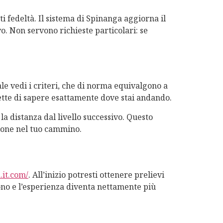
i fedeltà. Il sistema di Spinanga aggiorna il
o. Non servono richieste particolari: se
e vedi i criteri, che di norma equivalgono a
tte di sapere esattamente dove stai andando.
a distanza dal livello successivo. Questo
zione nel tuo cammino.
.it.com/
. All’inizio potresti ottenere prelievi
ono e l’esperienza diventa nettamente più