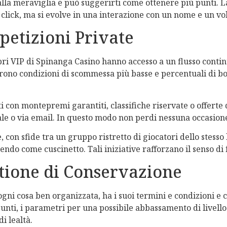
la meraviglia e può suggerirti come ottenere più punti. La
 click, ma si evolve in una interazione con un nome e un vol
petizioni Private
ri VIP di Spinanga Casino hanno accesso a un flusso contin
rono condizioni di scommessa più basse e percentuali di bo
i con montepremi garantiti, classifiche riservate o offerte d
ale o via email. In questo modo non perdi nessuna occasione 
 con sfide tra un gruppo ristretto di giocatori dello stesso 
gendo come cuscinetto. Tali iniziative rafforzano il senso di
tione di Conservazione
i cosa ben organizzata, ha i suoi termini e condizioni e cl
unti, i parametri per una possibile abbassamento di livello e
i lealtà.