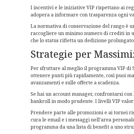
I incentivi e le iniziative VIP rispettano ai
adopera a informare con trasparenza ogni vari
La normativa di conservazione del rango è un
raccogliere un minimo numero di crediti in u
che lo status rifletta un dedizione prolungato
Strategie per Massimi
Per sfruttare al meglio il programma VIP di 
ottenere punti più rapidamente, così puoi mass
avanzamenti e sulle offerte a scadenza.
Se hai un account manager, confrontarsi con lu
bankroll in modo prudente. I livelli VIP valori
Prendere parte alle promozioni e ai tornei ri
cura le email e i messaggi nell’area personal
programma da una lista di benefit a uno stru