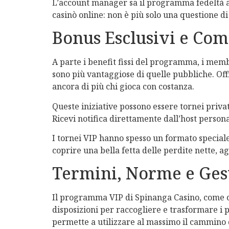
L’account manager sa il programma fedeltà al
casinò online: non è più solo una questione di
Bonus Esclusivi e Com
A parte i benefit fissi del programma, i memb
sono più vantaggiose di quelle pubbliche. Off
ancora di più chi gioca con costanza.
Queste iniziative possono essere tornei privat
Ricevi notifica direttamente dall’host person
I tornei VIP hanno spesso un formato speciale,
coprire una bella fetta delle perdite nette, a
Termini, Norme e Ges
Il programma VIP di Spinanga Casino, come ogn
disposizioni per raccogliere e trasformare i p
permette a utilizzare al massimo il cammino d