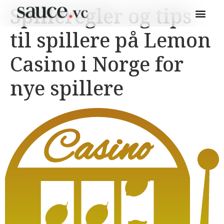
Spilleregler og tips
til spillere på Lemon
Casino i Norge for
nye spillere