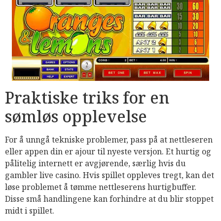
Praktiske triks for en
sømløs opplevelse
For å unngå tekniske problemer, pass på at nettleseren
eller appen din er ajour til nyeste versjon. Et hurtig og
pålitelig internett er avgjørende, særlig hvis du
gambler live casino. Hvis spillet oppleves tregt, kan det
løse problemet å tømme nettleserens hurtigbuffer.
Disse små handlingene kan forhindre at du blir stoppet
midt i spillet.