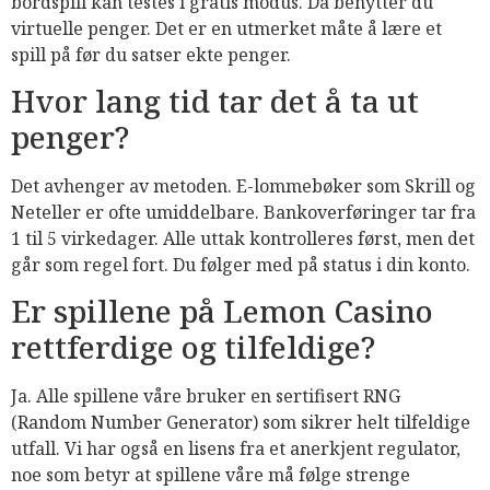
bordspill kan testes i gratis modus. Da benytter du
virtuelle penger. Det er en utmerket måte å lære et
spill på før du satser ekte penger.
Hvor lang tid tar det å ta ut
penger?
Det avhenger av metoden. E-lommebøker som Skrill og
Neteller er ofte umiddelbare. Bankoverføringer tar fra
1 til 5 virkedager. Alle uttak kontrolleres først, men det
går som regel fort. Du følger med på status i din konto.
Er spillene på Lemon Casino
rettferdige og tilfeldige?
Ja. Alle spillene våre bruker en sertifisert RNG
(Random Number Generator) som sikrer helt tilfeldige
utfall. Vi har også en lisens fra et anerkjent regulator,
noe som betyr at spillene våre må følge strenge