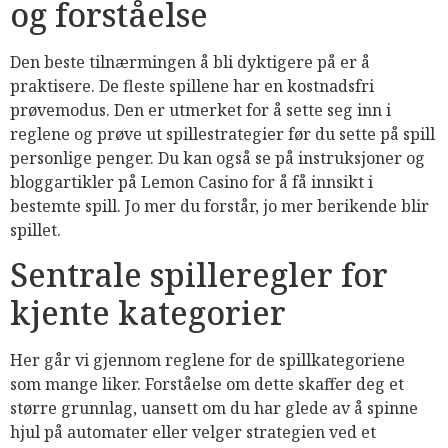
og forståelse
Den beste tilnærmingen å bli dyktigere på er å
praktisere. De fleste spillene har en kostnadsfri
prøvemodus. Den er utmerket for å sette seg inn i
reglene og prøve ut spillestrategier før du sette på spill
personlige penger. Du kan også se på instruksjoner og
bloggartikler på Lemon Casino for å få innsikt i
bestemte spill. Jo mer du forstår, jo mer berikende blir
spillet.
Sentrale spilleregler for
kjente kategorier
Her går vi gjennom reglene for de spillkategoriene
som mange liker. Forståelse om dette skaffer deg et
større grunnlag, uansett om du har glede av å spinne
hjul på automater eller velger strategien ved et