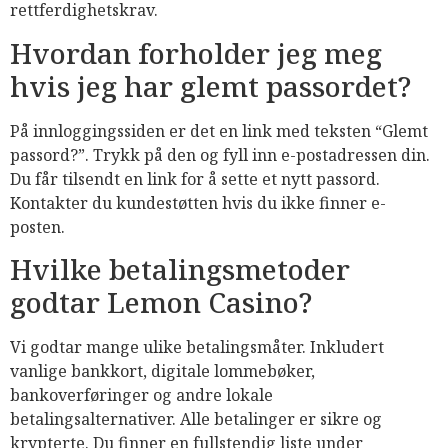
rettferdighetskrav.
Hvordan forholder jeg meg
hvis jeg har glemt passordet?
På innloggingssiden er det en link med teksten “Glemt
passord?”. Trykk på den og fyll inn e-postadressen din.
Du får tilsendt en link for å sette et nytt passord.
Kontakter du kundestøtten hvis du ikke finner e-
posten.
Hvilke betalingsmetoder
godtar Lemon Casino?
Vi godtar mange ulike betalingsmåter. Inkludert
vanlige bankkort, digitale lommebøker,
bankoverføringer og andre lokale
betalingsalternativer. Alle betalinger er sikre og
krypterte. Du finner en fullstendig liste under