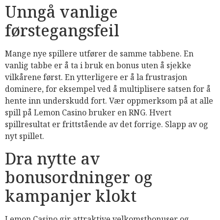
Unngå vanlige
førstegangsfeil
Mange nye spillere utfører de samme tabbene. En
vanlig tabbe er å ta i bruk en bonus uten å sjekke
vilkårene først. En ytterligere er å la frustrasjon
dominere, for eksempel ved å multiplisere satsen for å
hente inn underskudd fort. Vær oppmerksom på at alle
spill på Lemon Casino bruker en RNG. Hvert
spillresultat er frittstående av det forrige. Slapp av og
nyt spillet.
Dra nytte av
bonusordninger og
kampanjer klokt
Lemon Casino gir attraktive velkomstbonuser og