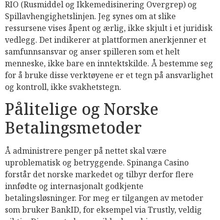
RIO (Rusmiddel og Ikkemedisinering Overgrep) og
Spillavhengighetslinjen. Jeg synes om at slike
ressursene vises åpent og ærlig, ikke skjult i et juridisk
vedlegg. Det indikerer at plattformen anerkjenner et
samfunnsansvar og anser spilleren som et helt
menneske, ikke bare en inntektskilde. Å bestemme seg
for å bruke disse verktøyene er et tegn på ansvarlighet
og kontroll, ikke svakhetstegn.
Pålitelige og Norske
Betalingsmetoder
Å administrere penger på nettet skal være
uproblematisk og betryggende. Spinanga Casino
forstår det norske markedet og tilbyr derfor flere
innfødte og internasjonalt godkjente
betalingsløsninger. For meg er tilgangen av metoder
som bruker BankID, for eksempel via Trustly, veldig