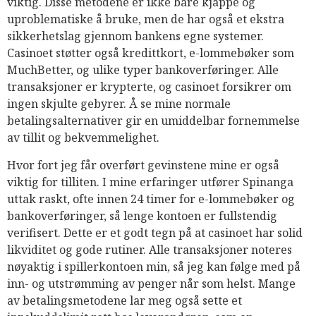
viktig. Disse metodene er ikke bare kjappe og
uproblematiske å bruke, men de har også et ekstra
sikkerhetslag gjennom bankens egne systemer.
Casinoet støtter også kredittkort, e-lommebøker som
MuchBetter, og ulike typer bankoverføringer. Alle
transaksjoner er krypterte, og casinoet forsikrer om
ingen skjulte gebyrer. Å se mine normale
betalingsalternativer gir en umiddelbar fornemmelse
av tillit og bekvemmelighet.
Hvor fort jeg får overført gevinstene mine er også
viktig for tilliten. I mine erfaringer utfører Spinanga
uttak raskt, ofte innen 24 timer for e-lommebøker og
bankoverføringer, så lenge kontoen er fullstendig
verifisert. Dette er et godt tegn på at casinoet har solid
likviditet og gode rutiner. Alle transaksjoner noteres
nøyaktig i spillerkontoen min, så jeg kan følge med på
inn- og utstrømming av penger når som helst. Mange
av betalingsmetodene lar meg også sette et