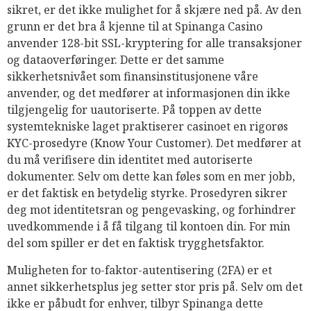
sikret, er det ikke mulighet for å skjære ned på. Av den
grunn er det bra å kjenne til at Spinanga Casino
anvender 128-bit SSL-kryptering for alle transaksjoner
og dataoverføringer. Dette er det samme
sikkerhetsnivået som finansinstitusjonene våre
anvender, og det medfører at informasjonen din ikke
tilgjengelig for uautoriserte. På toppen av dette
systemtekniske laget praktiserer casinoet en rigorøs
KYC-prosedyre (Know Your Customer). Det medfører at
du må verifisere din identitet med autoriserte
dokumenter. Selv om dette kan føles som en mer jobb,
er det faktisk en betydelig styrke. Prosedyren sikrer
deg mot identitetsran og pengevasking, og forhindrer
uvedkommende i å få tilgang til kontoen din. For min
del som spiller er det en faktisk trygghetsfaktor.
Muligheten for to-faktor-autentisering (2FA) er et
annet sikkerhetsplus jeg setter stor pris på. Selv om det
ikke er påbudt for enhver, tilbyr Spinanga dette