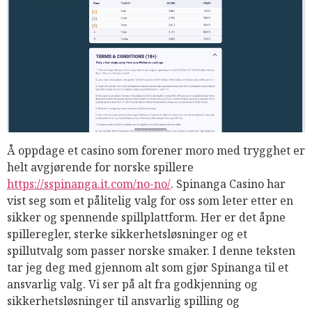
Å oppdage et casino som forener moro med trygghet er
helt avgjørende for norske spillere
https://sspinanga.it.com/no-no/
. Spinanga Casino har
vist seg som et pålitelig valg for oss som leter etter en
sikker og spennende spillplattform. Her er det åpne
spilleregler, sterke sikkerhetsløsninger og et
spillutvalg som passer norske smaker. I denne teksten
tar jeg deg med gjennom alt som gjør Spinanga til et
ansvarlig valg. Vi ser på alt fra godkjenning og
sikkerhetsløsninger til ansvarlig spilling og