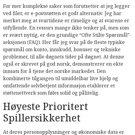
For mer komplekse saker som forutsetter at jeg legger
ved filer, er e-poststøtten et godt alternativ. Jeg har
merket meg at svartidene er rimelige og at svarene er
utfyllende. En ressurs mange ikke tenker på, men som
er svært nyttig, er den grundige “Ofte Stilte Spørsmål”-
seksjonen (FAQ). Her får jeg svar på de fleste typiske
spørsmål om konto, innskudd, bonuser og tekniske
problemer, til alle døgnets tider på døgnet. At denne
også er skrevet på god norsk, demonstrerer en ekte
innsats for å tjene det norske markedet. Den
kombinerte tilgangen til umiddelbar live hjelp og
omfattende selvbetjent informasjon etablerer et
støttenettverk som føles solid og pålitelig.
Høyeste Prioritert
Spillersikkerhet
At deres personopplysninger og økonomiske data er