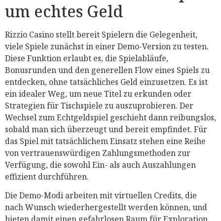
um echtes Geld
Rizzio Casino stellt bereit Spielern die Gelegenheit,
viele Spiele zunächst in einer Demo-Version zu testen.
Diese Funktion erlaubt es, die Spielabläufe,
Bonusrunden und den generellen Flow eines Spiels zu
entdecken, ohne tatsächliches Geld einzusetzen. Es ist
ein idealer Weg, um neue Titel zu erkunden oder
Strategien für Tischspiele zu auszuprobieren. Der
Wechsel zum Echtgeldspiel geschieht dann reibungslos,
sobald man sich überzeugt und bereit empfindet. Für
das Spiel mit tatsächlichem Einsatz stehen eine Reihe
von vertrauenswürdigen Zahlungsmethoden zur
Verfügung, die sowohl Ein- als auch Auszahlungen
effizient durchführen.
Die Demo-Modi arbeiten mit virtuellen Credits, die
nach Wunsch wiederhergestellt werden können, und
bieten damit einen gefahrlosen Raum für Exploration.