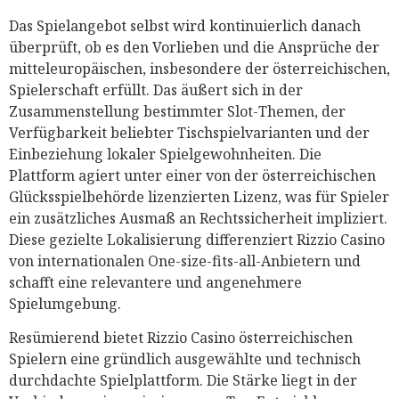
Das Spielangebot selbst wird kontinuierlich danach
überprüft, ob es den Vorlieben und die Ansprüche der
mitteleuropäischen, insbesondere der österreichischen,
Spielerschaft erfüllt. Das äußert sich in der
Zusammenstellung bestimmter Slot-Themen, der
Verfügbarkeit beliebter Tischspielvarianten und der
Einbeziehung lokaler Spielgewohnheiten. Die
Plattform agiert unter einer von der österreichischen
Glücksspielbehörde lizenzierten Lizenz, was für Spieler
ein zusätzliches Ausmaß an Rechtssicherheit impliziert.
Diese gezielte Lokalisierung differenziert Rizzio Casino
von internationalen One-size-fits-all-Anbietern und
schafft eine relevantere und angenehmere
Spielumgebung.
Resümierend bietet Rizzio Casino österreichischen
Spielern eine gründlich ausgewählte und technisch
durchdachte Spielplattform. Die Stärke liegt in der