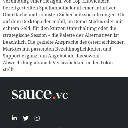
Verbindung einer riesigen, von Top-Entwicklern
bereitgestellten Spielbibliothek mit einer intuitiven
Oberfläche und robusten Sicherheitsvorkehrungen. Ob
auf dem Desktop oder mobil, im Demo-Modus oder mit
echtem Geld, für den kurzen Unterhaltung oder die
strategische Session – die Palette der Alternativen ist
beachtlich. Die gezielte Ansprache des österreichischen
Marktes mit passenden Bezahlmöglichkeiten und
Support ergänzt ein Angebot ab, das sowohl
Abwechslung als auch Verlässlichkeit in den Fokus
stellt.