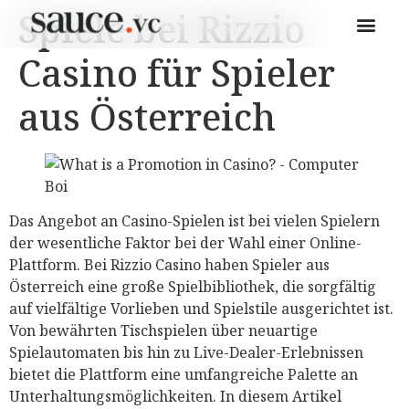
Spiele bei Rizzio
Casino für Spieler
aus Österreich
Das Angebot an Casino-Spielen ist bei vielen Spielern
der wesentliche Faktor bei der Wahl einer Online-
Plattform. Bei Rizzio Casino haben Spieler aus
Österreich eine große Spielbibliothek, die sorgfältig
auf vielfältige Vorlieben und Spielstile ausgerichtet ist.
Von bewährten Tischspielen über neuartige
Spielautomaten bis hin zu Live-Dealer-Erlebnissen
bietet die Plattform eine umfangreiche Palette an
Unterhaltungsmöglichkeiten. In diesem Artikel