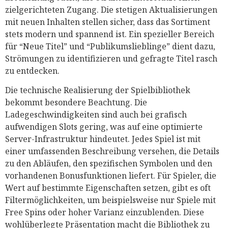
zielgerichteten Zugang. Die stetigen Aktualisierungen
mit neuen Inhalten stellen sicher, dass das Sortiment
stets modern und spannend ist. Ein spezieller Bereich
für “Neue Titel” und “Publikumslieblinge” dient dazu,
Strömungen zu identifizieren und gefragte Titel rasch
zu entdecken.
Die technische Realisierung der Spielbibliothek
bekommt besondere Beachtung. Die
Ladegeschwindigkeiten sind auch bei grafisch
aufwendigen Slots gering, was auf eine optimierte
Server-Infrastruktur hindeutet. Jedes Spiel ist mit
einer umfassenden Beschreibung versehen, die Details
zu den Abläufen, den spezifischen Symbolen und den
vorhandenen Bonusfunktionen liefert. Für Spieler, die
Wert auf bestimmte Eigenschaften setzen, gibt es oft
Filtermöglichkeiten, um beispielsweise nur Spiele mit
Free Spins oder hoher Varianz einzublenden. Diese
wohlüberlegte Präsentation macht die Bibliothek zu