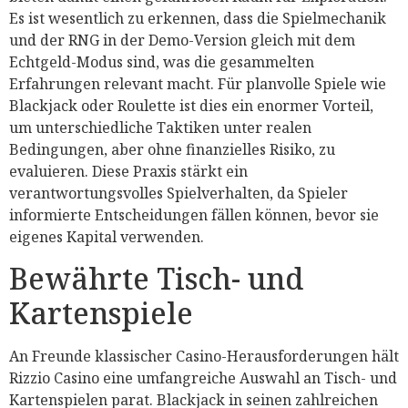
Es ist wesentlich zu erkennen, dass die Spielmechanik
und der RNG in der Demo-Version gleich mit dem
Echtgeld-Modus sind, was die gesammelten
Erfahrungen relevant macht. Für planvolle Spiele wie
Blackjack oder Roulette ist dies ein enormer Vorteil,
um unterschiedliche Taktiken unter realen
Bedingungen, aber ohne finanzielles Risiko, zu
evaluieren. Diese Praxis stärkt ein
verantwortungsvolles Spielverhalten, da Spieler
informierte Entscheidungen fällen können, bevor sie
eigenes Kapital verwenden.
Bewährte Tisch- und
Kartenspiele
An Freunde klassischer Casino-Herausforderungen hält
Rizzio Casino eine umfangreiche Auswahl an Tisch- und
Kartenspielen parat. Blackjack in seinen zahlreichen