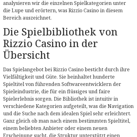
analysieren wir die einzelnen Spielkategorien unter
die Lupe und erörtern, was Rizzio Casino in diesem
Bereich auszeichnet.
Die Spielbibliothek von
Rizzio Casino in der
Übersicht
Das Spielangebot bei Rizzio Casino besticht durch ihre
Vielfältigkeit und Güte. Sie beinhaltet hunderte
Spieltitel von führenden Softwareentwicklern der
Spieleindustrie, die für ein flüssiges und faire
Spielerlebnis sorgen. Die Bibliothek ist intuitiv in
verschiedene Kategorien aufgeteilt, was die Navigation
und die Suche nach dem idealen Spiel sehr erleichtert.
Ganz gleich ob man nach einem bestimmten Spieltitel,
einem beliebten Anbieter oder einem neuen
Erscheinung sucht, die Struktur unterstützt einen