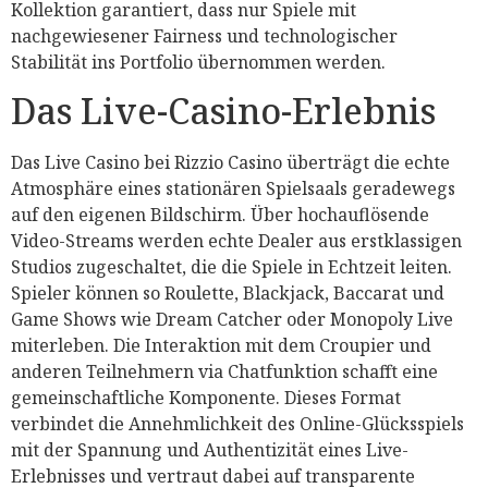
Kollektion garantiert, dass nur Spiele mit
nachgewiesener Fairness und technologischer
Stabilität ins Portfolio übernommen werden.
Das Live-Casino-Erlebnis
Das Live Casino bei Rizzio Casino überträgt die echte
Atmosphäre eines stationären Spielsaals geradewegs
auf den eigenen Bildschirm. Über hochauflösende
Video-Streams werden echte Dealer aus erstklassigen
Studios zugeschaltet, die die Spiele in Echtzeit leiten.
Spieler können so Roulette, Blackjack, Baccarat und
Game Shows wie Dream Catcher oder Monopoly Live
miterleben. Die Interaktion mit dem Croupier und
anderen Teilnehmern via Chatfunktion schafft eine
gemeinschaftliche Komponente. Dieses Format
verbindet die Annehmlichkeit des Online-Glücksspiels
mit der Spannung und Authentizität eines Live-
Erlebnisses und vertraut dabei auf transparente