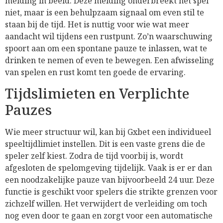
melding in beeld. Deze melding onderbreekt het spel
niet, maar is een behulpzaam signaal om even stil te
staan bij de tijd. Het is nuttig voor wie wat meer
aandacht wil tijdens een rustpunt. Zo’n waarschuwing
spoort aan om een spontane pauze te inlassen, wat te
drinken te nemen of even te bewegen. Een afwisseling
van spelen en rust komt ten goede de ervaring.
Tijdslimieten en Verplichte
Pauzes
Wie meer structuur wil, kan bij Gxbet een individueel
speeltijdlimiet instellen. Dit is een vaste grens die de
speler zelf kiest. Zodra de tijd voorbij is, wordt
afgesloten de spelomgeving tijdelijk. Vaak is er er dan
een noodzakelijke pauze van bijvoorbeeld 24 uur. Deze
functie is geschikt voor spelers die strikte grenzen voor
zichzelf willen. Het verwijdert de verleiding om toch
nog even door te gaan en zorgt voor een automatische