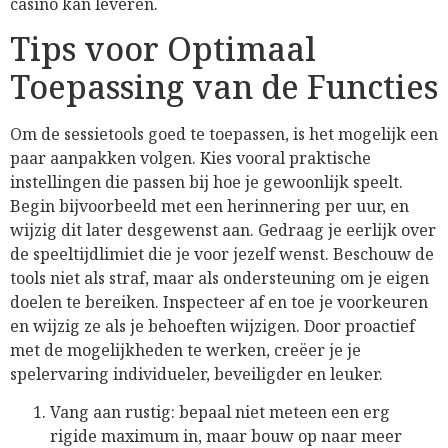
casino kan leveren.
Tips voor Optimaal
Toepassing van de Functies
Om de sessietools goed te toepassen, is het mogelijk een
paar aanpakken volgen. Kies vooral praktische
instellingen die passen bij hoe je gewoonlijk speelt.
Begin bijvoorbeeld met een herinnering per uur, en
wijzig dit later desgewenst aan. Gedraag je eerlijk over
de speeltijdlimiet die je voor jezelf wenst. Beschouw de
tools niet als straf, maar als ondersteuning om je eigen
doelen te bereiken. Inspecteer af en toe je voorkeuren
en wijzig ze als je behoeften wijzigen. Door proactief
met de mogelijkheden te werken, creëer je je
spelervaring individueler, beveiligder en leuker.
Vang aan rustig: bepaal niet meteen een erg
rigide maximum in, maar bouw op naar meer