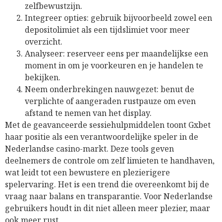
zelfbewustzijn.
Integreer opties: gebruik bijvoorbeeld zowel een
depositolimiet als een tijdslimiet voor meer
overzicht.
Analyseer: reserveer eens per maandelijkse een
moment in om je voorkeuren en je handelen te
bekijken.
Neem onderbrekingen nauwgezet: benut de
verplichte of aangeraden rustpauze om even
afstand te nemen van het display.
Met de geavanceerde sessiehulpmiddelen toont Gxbet
haar positie als een verantwoordelijke speler in de
Nederlandse casino-markt. Deze tools geven
deelnemers de controle om zelf limieten te handhaven,
wat leidt tot een bewustere en plezierigere
spelervaring. Het is een trend die overeenkomt bij de
vraag naar balans en transparantie. Voor Nederlandse
gebruikers houdt in dit niet alleen meer plezier, maar
ook meer rust.