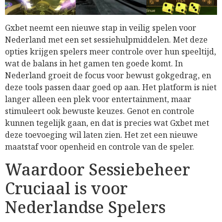
Gxbet neemt een nieuwe stap in veilig spelen voor
Nederland met een set sessiehulpmiddelen. Met deze
opties krijgen spelers meer controle over hun speeltijd,
wat de balans in het gamen ten goede komt. In
Nederland groeit de focus voor bewust gokgedrag, en
deze tools passen daar goed op aan. Het platform is niet
langer alleen een plek voor entertainment, maar
stimuleert ook bewuste keuzes. Genot en controle
kunnen tegelijk gaan, en dat is precies wat Gxbet met
deze toevoeging wil laten zien. Het zet een nieuwe
maatstaf voor openheid en controle van de speler.
Waardoor Sessiebeheer
Cruciaal is voor
Nederlandse Spelers