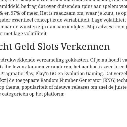
emiddeld bedrag dat over duizenden spins aan spelers word
% en 97% of meer. Het is raadzaam om, waar je kunt, te opt
der essentieel concept is de variabiliteit. Lage volatilitei
 maar de winsten zijn dan aanzienlijker. Mijn advies is om
t met lage volatiliteit.
ht Geld Slots Verkennen
 indrukwekkende verzameling gokkasten. Of je nu houdt va
pots die levens kunnen veranderen, het aanbod is zeer bre
 Pragmatic Play, Play’n GO en Evolution Gaming. Dat verze
kzij de toegepaste Random Number Generator (RNG) techno
op thema, populariteit of nieuwe releases om snel de juiste
re categorieën op het platform: