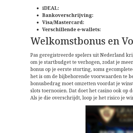
iDEAL:
Bankoverschrijving:
Visa/Mastercard:
Verschillende e-wallets:
Welkomstbonus en Vo
Pas geregistreerde spelers uit Nederland kr
om je startbudget te verhogen, zodat je meer 
bonus op je eerste storting, soms gecomplete
het is om de bijbehorende voorwaarden te be
bonusbedrag moet omzetten voordat je winst k
slots toernooien. Dat doet het casino ook op 
Als je die overschrijdt, loop je het risico je w