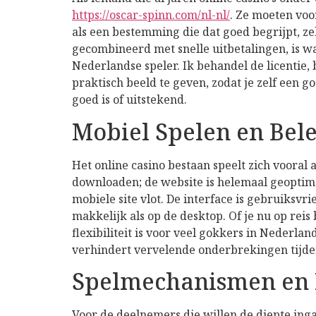
https://oscar-spinn.com/nl-nl/
. Ze moeten voo
als een bestemming die dat goed begrijpt, ze
gecombineerd met snelle uitbetalingen, is wa
Nederlandse speler. Ik behandel de licentie,
praktisch beeld te geven, zodat je zelf een g
goed is of uitstekend.
Mobiel Spelen en Bel
Het online casino bestaan speelt zich vooral 
downloaden; de website is helemaal geoptima
mobiele site vlot. De interface is gebruiksvrie
makkelijk als op de desktop. Of je nu op reis b
flexibiliteit is voor veel gokkers in Nederla
verhindert vervelende onderbrekingen tijde
Spelmechanismen en R
Voor de deelnemers die willen de diepte ing