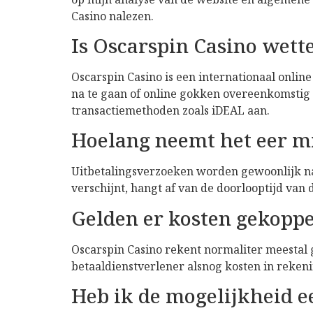
Casino nalezen.
Is Oscarspin Casino wette
Oscarspin Casino is een internationaal online
na te gaan of online gokken overeenkomstig d
transactiemethoden zoals iDEAL aan.
Hoelang neemt het eer m
Uitbetalingsverzoeken worden gewoonlijk na
verschijnt, hangt af van de doorlooptijd van
Gelden er kosten gekoppe
Oscarspin Casino rekent normaliter meestal 
betaaldienstverlener alsnog kosten in rekening
Heb ik de mogelijkheid ee