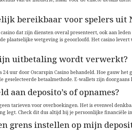
lijk bereikbaar voor spelers uit
 casino dat zijn diensten overal presenteert, ook aan leden
e plaatselijke wetgeving is geoorloofd. Het casino levert
ijn uitbetaling wordt verwerkt?
 24 uur door Oscarspin Casino behandeld. Hoe gauw het ge
 de geselecteerde betaalmethode. E-wallets zijn doorgaans 
ld aan deposito’s of opnames?
geen tarieven voor overboekingen. Het is evenwel denkbaa
 legt. Check dit dus altijd bij je persoonlijke financiële in
n grens instellen op mijn deposit