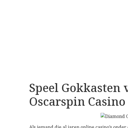
Speel Gokkasten v
Oscarspin Casino
Als iemand die al jaren online casino’s onder