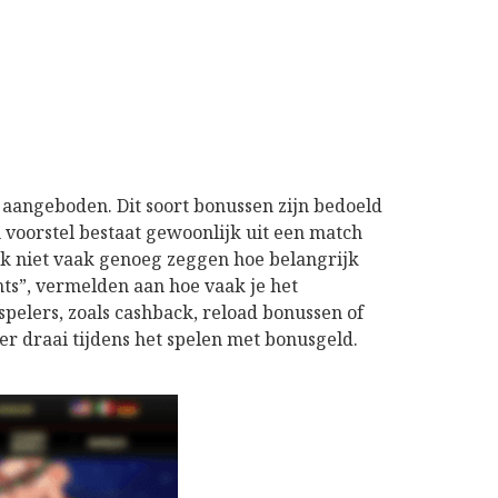
 aangeboden. Dit soort bonussen zijn bedoeld
n voorstel bestaat gewoonlijk uit een match
 ik niet vaak genoeg zeggen hoe belangrijk
ts”, vermelden aan hoe vaak je het
pelers, zoals cashback, reload bonussen of
per draai tijdens het spelen met bonusgeld.