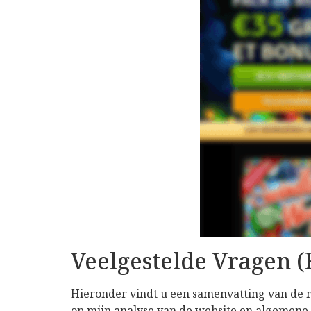
Veelgestelde Vragen (
Hieronder vindt u een samenvatting van de m
op mijn analyse van de website en algemene k