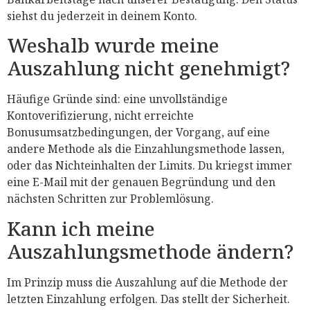
siehst du jederzeit in deinem Konto.
Weshalb wurde meine
Auszahlung nicht genehmigt?
Häufige Gründe sind: eine unvollständige
Kontoverifizierung, nicht erreichte
Bonusumsatzbedingungen, der Vorgang, auf eine
andere Methode als die Einzahlungsmethode lassen,
oder das Nichteinhalten der Limits. Du kriegst immer
eine E-Mail mit der genauen Begründung und den
nächsten Schritten zur Problemlösung.
Kann ich meine
Auszahlungsmethode ändern?
Im Prinzip muss die Auszahlung auf die Methode der
letzten Einzahlung erfolgen. Das stellt der Sicherheit.