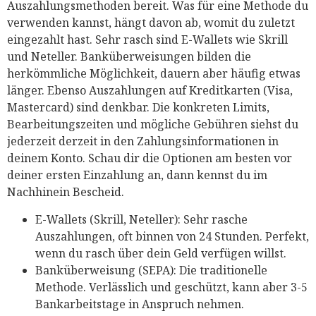
Auszahlungsmethoden bereit. Was für eine Methode du
verwenden kannst, hängt davon ab, womit du zuletzt
eingezahlt hast. Sehr rasch sind E-Wallets wie Skrill
und Neteller. Banküberweisungen bilden die
herkömmliche Möglichkeit, dauern aber häufig etwas
länger. Ebenso Auszahlungen auf Kreditkarten (Visa,
Mastercard) sind denkbar. Die konkreten Limits,
Bearbeitungszeiten und mögliche Gebühren siehst du
jederzeit derzeit in den Zahlungsinformationen in
deinem Konto. Schau dir die Optionen am besten vor
deiner ersten Einzahlung an, dann kennst du im
Nachhinein Bescheid.
E-Wallets (Skrill, Neteller): Sehr rasche
Auszahlungen, oft binnen von 24 Stunden. Perfekt,
wenn du rasch über dein Geld verfügen willst.
Banküberweisung (SEPA): Die traditionelle
Methode. Verlässlich und geschützt, kann aber 3-5
Bankarbeitstage in Anspruch nehmen.