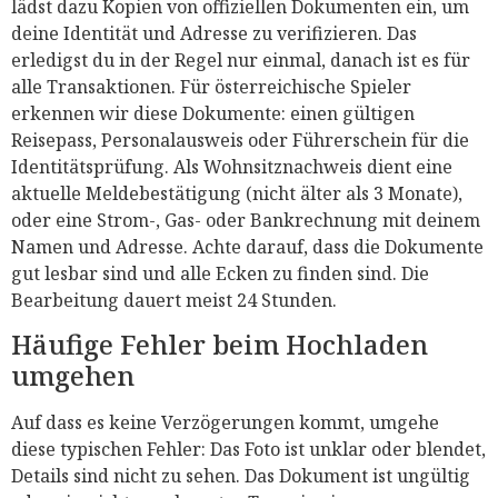
lädst dazu Kopien von offiziellen Dokumenten ein, um
deine Identität und Adresse zu verifizieren. Das
erledigst du in der Regel nur einmal, danach ist es für
alle Transaktionen. Für österreichische Spieler
erkennen wir diese Dokumente: einen gültigen
Reisepass, Personalausweis oder Führerschein für die
Identitätsprüfung. Als Wohnsitznachweis dient eine
aktuelle Meldebestätigung (nicht älter als 3 Monate),
oder eine Strom-, Gas- oder Bankrechnung mit deinem
Namen und Adresse. Achte darauf, dass die Dokumente
gut lesbar sind und alle Ecken zu finden sind. Die
Bearbeitung dauert meist 24 Stunden.
Häufige Fehler beim Hochladen
umgehen
Auf dass es keine Verzögerungen kommt, umgehe
diese typischen Fehler: Das Foto ist unklar oder blendet,
Details sind nicht zu sehen. Das Dokument ist ungültig