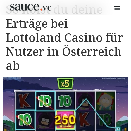
So holst du deine
Erträge bei
Lottoland Casino für
Nutzer in Österreich
ab