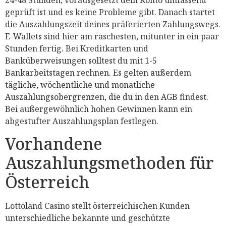
geprüft ist und es keine Probleme gibt. Danach startet
die Auszahlungszeit deines präferierten Zahlungswegs.
E-Wallets sind hier am raschesten, mitunter in ein paar
Stunden fertig. Bei Kreditkarten und
Banküberweisungen solltest du mit 1-5
Bankarbeitstagen rechnen. Es gelten außerdem
tägliche, wöchentliche und monatliche
Auszahlungsobergrenzen, die du in den AGB findest.
Bei außergewöhnlich hohen Gewinnen kann ein
abgestufter Auszahlungsplan festlegen.
Vorhandene
Auszahlungsmethoden für
Österreich
Lottoland Casino stellt österreichischen Kunden
unterschiedliche bekannte und geschützte