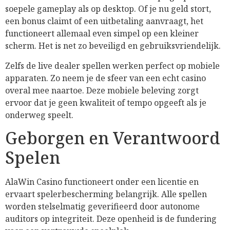
soepele gameplay als op desktop. Of je nu geld stort,
een bonus claimt of een uitbetaling aanvraagt, het
functioneert allemaal even simpel op een kleiner
scherm. Het is net zo beveiligd en gebruiksvriendelijk.
Zelfs de live dealer spellen werken perfect op mobiele
apparaten. Zo neem je de sfeer van een echt casino
overal mee naartoe. Deze mobiele beleving zorgt
ervoor dat je geen kwaliteit of tempo opgeeft als je
onderweg speelt.
Geborgen en Verantwoord
Spelen
AlaWin Casino functioneert onder een licentie en
ervaart spelerbescherming belangrijk. Alle spellen
worden stelselmatig geverifieerd door autonome
auditors op integriteit. Deze openheid is de fundering