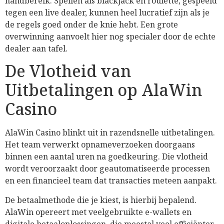
handbereik. Spellen als blackjack en roulette, gespeeld
tegen een live dealer, kunnen heel lucratief zijn als je
de regels goed onder de knie hebt. Een grote
overwinning aanvoelt hier nog specialer door de echte
dealer aan tafel.
De Vlotheid van
Uitbetalingen op AlaWin
Casino
AlaWin Casino blinkt uit in razendsnelle uitbetalingen.
Het team verwerkt opnameverzoeken doorgaans
binnen een aantal uren na goedkeuring. Die vlotheid
wordt veroorzaakt door geautomatiseerde processen
en een financieel team dat transacties meteen aanpakt.
De betaalmethode die je kiest, is hierbij bepalend.
AlaWin opereert met veelgebruikte e-wallets en
digitale betaaloplossingen, die meestal veel efficiënter