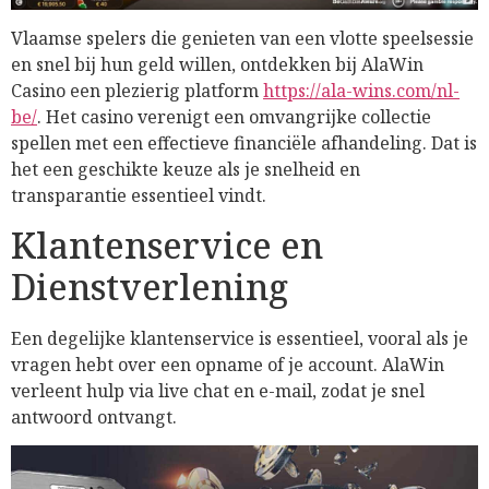
Vlaamse spelers die genieten van een vlotte speelsessie
en snel bij hun geld willen, ontdekken bij AlaWin
Casino een plezierig platform
https://ala-wins.com/nl-
be/
. Het casino verenigt een omvangrijke collectie
spellen met een effectieve financiële afhandeling. Dat is
het een geschikte keuze als je snelheid en
transparantie essentieel vindt.
Klantenservice en
Dienstverlening
Een degelijke klantenservice is essentieel, vooral als je
vragen hebt over een opname of je account. AlaWin
verleent hulp via live chat en e-mail, zodat je snel
antwoord ontvangt.