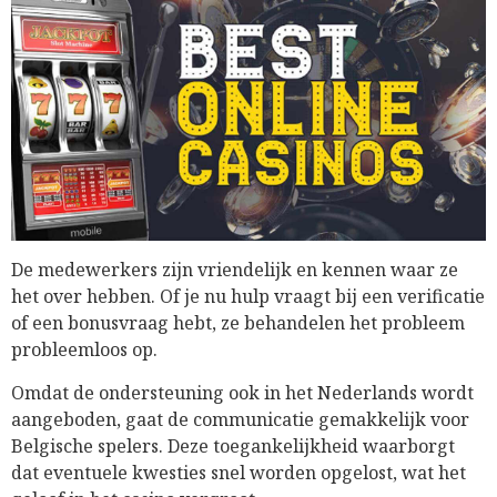
De medewerkers zijn vriendelijk en kennen waar ze
het over hebben. Of je nu hulp vraagt bij een verificatie
of een bonusvraag hebt, ze behandelen het probleem
probleemloos op.
Omdat de ondersteuning ook in het Nederlands wordt
aangeboden, gaat de communicatie gemakkelijk voor
Belgische spelers. Deze toegankelijkheid waarborgt
dat eventuele kwesties snel worden opgelost, wat het