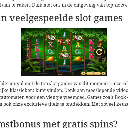
l aan te raken. Duik met ons in de omgeving van top slots
van veelgespeelde slot games
ldernis vol met de top slot games van dit moment. Onze co
lijke klassiekers kunt vinden. Denk aan meeslepende video
tautomaten voor een vleugje weemoed. Games zoals Book of
m ook onze exclusieve titels te ontdekken. Met zoveel keuz
mstbonus met gratis spins?