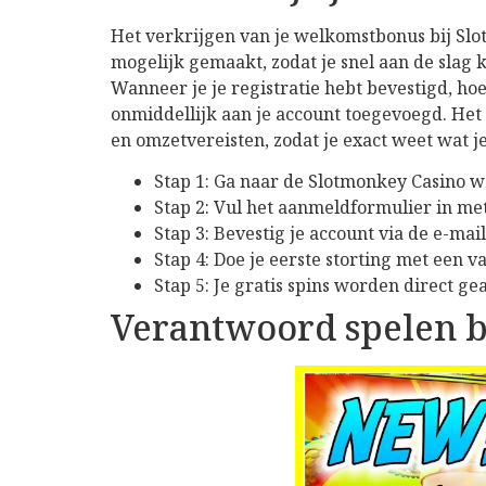
Het verkrijgen van je welkomstbonus bij Slo
mogelijk gemaakt, zodat je snel aan de slag k
Wanneer je je registratie hebt bevestigd, ho
onmiddellijk aan je account toegevoegd. Het
en omzetvereisten, zodat je exact weet wat 
Stap 1: Ga naar de Slotmonkey Casino we
Stap 2: Vul het aanmeldformulier in met
Stap 3: Bevestig je account via de e-mail
Stap 4: Doe je eerste storting met een
Stap 5: Je gratis spins worden direct g
Verantwoord spelen bi