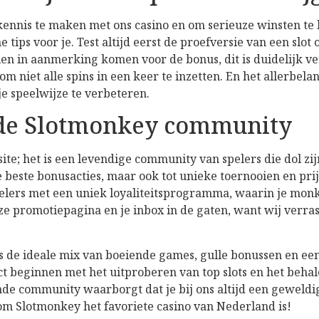
 kennis te maken met ons casino en om serieuze winsten te
 tips voor je. Test altijd eerst de proefversie van een slot
en in aanmerking komen voor de bonus, dit is duidelijk ver
om niet alle spins in een keer te inzetten. En het allerbel
e speelwijze te verbeteren.
de Slotmonkey community
; het is een levendige community van spelers die dol zijn
e beste bonusacties, maar ook tot unieke toernooien en pr
elers met een uniek loyaliteitsprogramma, waarin je mon
ze promotiepagina en je inbox in de gaten, want wij verra
s de ideale mix van boeiende games, gulle bonussen en e
ect beginnen met het uitproberen van top slots en het beha
kende community waarborgt dat je bij ons altijd een geweld
m Slotmonkey het favoriete casino van Nederland is!