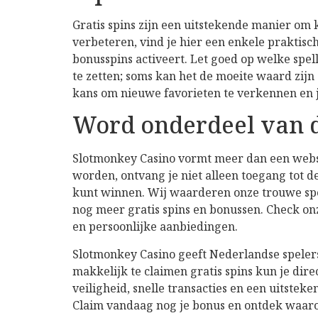
Gratis spins zijn een uitstekende manier om
verbeteren, vind je hier een enkele praktische
bonusspins activeert. Let goed op welke spell
te zetten; soms kan het de moeite waard zijn 
kans om nieuwe favorieten te verkennen en j
Word onderdeel van 
Slotmonkey Casino vormt meer dan een website
worden, ontvang je niet alleen toegang tot d
kunt winnen. Wij waarderen onze trouwe sp
nog meer gratis spins en bonussen. Check on
en persoonlijke aanbiedingen.
Slotmonkey Casino geeft Nederlandse speler
makkelijk te claimen gratis spins kun je dir
veiligheid, snelle transacties en een uitste
Claim vandaag nog je bonus en ontdek waaro