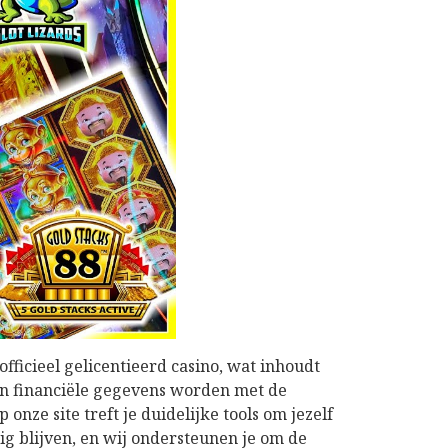
fficieel gelicentieerd casino, wat inhoudt
e en financiële gegevens worden met de
ze site treft je duidelijke tools om jezelf
rig blijven, en wij ondersteunen je om de