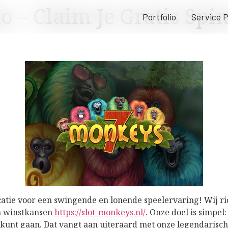
 – Claim Je Gratis Spi
Portfolio
Service 
catie voor een swingende en lonende speelervaring! Wij ri
n winstkansen
https://slot-monkeys.nl/
. Onze doel is simpel
 kunt gaan. Dat vangt aan uiteraard met onze legendarische