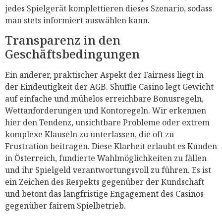
jedes Spielgerät komplettieren dieses Szenario, sodass
man stets informiert auswählen kann.
Transparenz in den
Geschäftsbedingungen
Ein anderer, praktischer Aspekt der Fairness liegt in
der Eindeutigkeit der AGB. Shuffle Casino legt Gewicht
auf einfache und mühelos erreichbare Bonusregeln,
Wettanforderungen und Kontoregeln. Wir erkennen
hier den Tendenz, unsichtbare Probleme oder extrem
komplexe Klauseln zu unterlassen, die oft zu
Frustration beitragen. Diese Klarheit erlaubt es Kunden
in Österreich, fundierte Wahlmöglichkeiten zu fällen
und ihr Spielgeld verantwortungsvoll zu führen. Es ist
ein Zeichen des Respekts gegenüber der Kundschaft
und betont das langfristige Engagement des Casinos
gegenüber fairem Spielbetrieb.