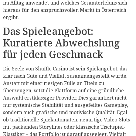
im Alltag anwendet und welches Gesamterlebnis sich
hieraus für den anspruchsvollen Markt in Österreich
ergibt.
Das Spieleangebot:
Kuratierte Abwechslung
für jeden Geschmack
Die Seele von Shuffle Casino ist sein Spielangebot, das
klar nach Güte und Vielfalt zusammengestellt wurde.
Anstatt mit einer riesigen Fülle an Titeln zu
überzeugen, setzt die Plattform auf eine gründliche
Auswahl erstklassiger Provider. Dies garantiert nicht
nur systemische Stabilität und ausgefeiltes Gameplay,
sondern auch grafische und motivische Qualität. Egal
ob traditionelle Spielautomaten, neuartige Video-Slots
mit packenden Storylines oder klassische Tischspiel-
Klassiker – das Portfolio ist darauf ausgelegt, Vielfalt