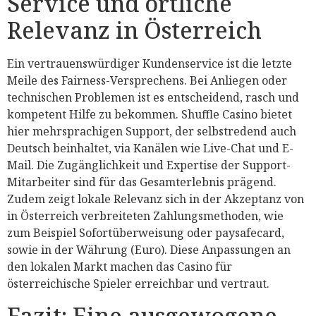
Service und örtliche
Relevanz in Österreich
Ein vertrauenswürdiger Kundenservice ist die letzte
Meile des Fairness-Versprechens. Bei Anliegen oder
technischen Problemen ist es entscheidend, rasch und
kompetent Hilfe zu bekommen. Shuffle Casino bietet
hier mehrsprachigen Support, der selbstredend auch
Deutsch beinhaltet, via Kanälen wie Live-Chat und E-
Mail. Die Zugänglichkeit und Expertise der Support-
Mitarbeiter sind für das Gesamterlebnis prägend.
Zudem zeigt lokale Relevanz sich in der Akzeptanz von
in Österreich verbreiteten Zahlungsmethoden, wie
zum Beispiel Sofortüberweisung oder paysafecard,
sowie in der Währung (Euro). Diese Anpassungen an
den lokalen Markt machen das Casino für
österreichische Spieler erreichbar und vertraut.
Fazit: Eine ausgewogene