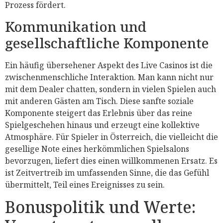
Prozess fördert.
Kommunikation und
gesellschaftliche Komponente
Ein häufig übersehener Aspekt des Live Casinos ist die
zwischenmenschliche Interaktion. Man kann nicht nur
mit dem Dealer chatten, sondern in vielen Spielen auch
mit anderen Gästen am Tisch. Diese sanfte soziale
Komponente steigert das Erlebnis über das reine
Spielgeschehen hinaus und erzeugt eine kollektive
Atmosphäre. Für Spieler in Österreich, die vielleicht die
gesellige Note eines herkömmlichen Spielsalons
bevorzugen, liefert dies einen willkommenen Ersatz. Es
ist Zeitvertreib im umfassenden Sinne, die das Gefühl
übermittelt, Teil eines Ereignisses zu sein.
Bonuspolitik und Werte: