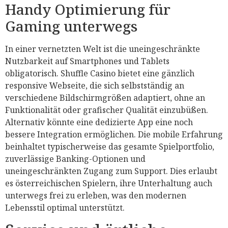
Handy Optimierung für
Gaming unterwegs
In einer vernetzten Welt ist die uneingeschränkte
Nutzbarkeit auf Smartphones und Tablets
obligatorisch. Shuffle Casino bietet eine gänzlich
responsive Webseite, die sich selbstständig an
verschiedene Bildschirmgrößen adaptiert, ohne an
Funktionalität oder grafischer Qualität einzubüßen.
Alternativ könnte eine dedizierte App eine noch
bessere Integration ermöglichen. Die mobile Erfahrung
beinhaltet typischerweise das gesamte Spielportfolio,
zuverlässige Banking-Optionen und
uneingeschränkten Zugang zum Support. Dies erlaubt
es österreichischen Spielern, ihre Unterhaltung auch
unterwegs frei zu erleben, was den modernen
Lebensstil optimal unterstützt.