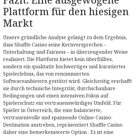
Plattform für den hiesigen
Markt
Unsere gründliche Analyse gelangt zu dem Ergebnis,
dass Shuffle Casino seine Kernversprechen –
Unterhaltung und Fairness – in überzeugender Weise
realisiert. Die Plattform bietet kein überfülltes,
sondern ein qualitativ hochwertiges und kuratiertes
Spielerlebnis, das von renommierten
Softwareanbietern gestützt wird. Gleichzeitig erschafft
sie durch technische Integrität, durchschaubare
Bedingungen und einen intensiven Fokus auf
Spielerschutz ein vertrauenswürdiges Umfeld. Für
Spieler in Österreich, die eine balancierte,
vertrauensvolle und spannende Online-Casino-
Destination anstreben, repräsentiert Shuffle Casino
daher eine bemerkenswerte Option . Es ist eine