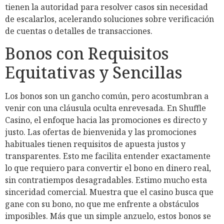
tienen la autoridad para resolver casos sin necesidad
de escalarlos, acelerando soluciones sobre verificación
de cuentas o detalles de transacciones.
Bonos con Requisitos
Equitativas y Sencillas
Los bonos son un gancho común, pero acostumbran a
venir con una cláusula oculta enrevesada. En Shuffle
Casino, el enfoque hacia las promociones es directo y
justo. Las ofertas de bienvenida y las promociones
habituales tienen requisitos de apuesta justos y
transparentes. Esto me facilita entender exactamente
lo que requiero para convertir el bono en dinero real,
sin contratiempos desagradables. Estimo mucho esta
sinceridad comercial. Muestra que el casino busca que
gane con su bono, no que me enfrente a obstáculos
imposibles. Más que un simple anzuelo, estos bonos se