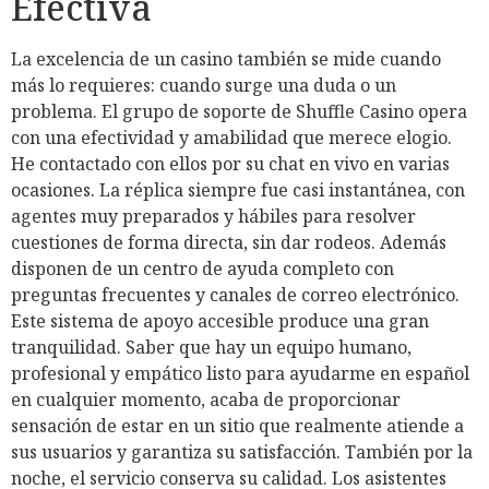
Efectiva
La excelencia de un casino también se mide cuando
más lo requieres: cuando surge una duda o un
problema. El grupo de soporte de Shuffle Casino opera
con una efectividad y amabilidad que merece elogio.
He contactado con ellos por su chat en vivo en varias
ocasiones. La réplica siempre fue casi instantánea, con
agentes muy preparados y hábiles para resolver
cuestiones de forma directa, sin dar rodeos. Además
disponen de un centro de ayuda completo con
preguntas frecuentes y canales de correo electrónico.
Este sistema de apoyo accesible produce una gran
tranquilidad. Saber que hay un equipo humano,
profesional y empático listo para ayudarme en español
en cualquier momento, acaba de proporcionar
sensación de estar en un sitio que realmente atiende a
sus usuarios y garantiza su satisfacción. También por la
noche, el servicio conserva su calidad. Los asistentes