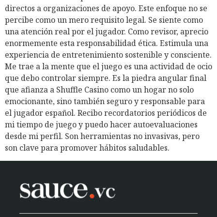
directos a organizaciones de apoyo. Este enfoque no se
percibe como un mero requisito legal. Se siente como
una atención real por el jugador. Como revisor, aprecio
enormemente esta responsabilidad ética. Estimula una
experiencia de entretenimiento sostenible y consciente.
Me trae a la mente que el juego es una actividad de ocio
que debo controlar siempre. Es la piedra angular final
que afianza a Shuffle Casino como un hogar no solo
emocionante, sino también seguro y responsable para
el jugador español. Recibo recordatorios periódicos de
mi tiempo de juego y puedo hacer autoevaluaciones
desde mi perfil. Son herramientas no invasivas, pero
son clave para promover hábitos saludables.