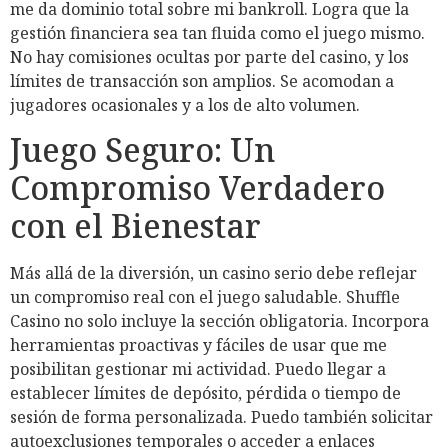
me da dominio total sobre mi bankroll. Logra que la
gestión financiera sea tan fluida como el juego mismo.
No hay comisiones ocultas por parte del casino, y los
límites de transacción son amplios. Se acomodan a
jugadores ocasionales y a los de alto volumen.
Juego Seguro: Un
Compromiso Verdadero
con el Bienestar
Más allá de la diversión, un casino serio debe reflejar
un compromiso real con el juego saludable. Shuffle
Casino no solo incluye la sección obligatoria. Incorpora
herramientas proactivas y fáciles de usar que me
posibilitan gestionar mi actividad. Puedo llegar a
establecer límites de depósito, pérdida o tiempo de
sesión de forma personalizada. Puedo también solicitar
autoexclusiones temporales o acceder a enlaces